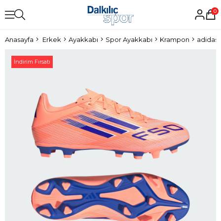
0
Anasayfa
Erkek
Ayakkabı
Spor Ayakkabı
Krampon
adidas
İndirim Fırsatı