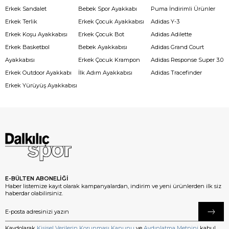
Erkek Sandalet
Bebek Spor Ayakkabı
Puma İndirimli Ürünler
Erkek Terlik
Erkek Çocuk Ayakkabısı
Adidas Y-3
Erkek Koşu Ayakkabısı
Erkek Çocuk Bot
Adidas Adilette
Erkek Basketbol
Bebek Ayakkabısı
Adidas Grand Court
Ayakkabısı
Erkek Çocuk Krampon
Adidas Response Super 3.0
Erkek Outdoor Ayakkabı
İlk Adım Ayakkabısı
Adidas Tracefinder
Erkek Yürüyüş Ayakkabısı
E-BÜLTEN ABONELİĞİ
Haber listemize kayıt olarak kampanyalardan, indirim ve yeni ürünlerden ilk siz
haberdar olabilirsiniz.
Kaydolarak
Kişisel Verilerin Korunması Kanunu
ve
Aydınlatma Metnini
kabul