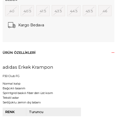
40
40.5
41.5
43.5
44.5
45.5
46
Kargo Bedava
ÜRÜN ÖZELLIKLERI
adidas Erkek Krampon
F50 Club FG
Normal kalıp
Bağcıklı tasarım
Sprintgrid baskılı fiber deri üst kısım
Tekstil astar
Sert/çoklu zemin dış tabanı
RENK
Turuncu