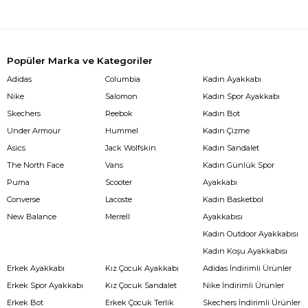
Popüler Marka ve Kategoriler
Adidas
Columbia
Kadın Ayakkabı
Nike
Salomon
Kadın Spor Ayakkabı
Skechers
Reebok
Kadın Bot
Under Armour
Hummel
Kadın Çizme
Asics
Jack Wolfskin
Kadın Sandalet
The North Face
Vans
Kadın Günlük Spor
Puma
Scooter
Ayakkabı
Converse
Lacoste
Kadın Basketbol
New Balance
Merrell
Ayakkabısı
Kadın Outdoor Ayakkabısı
Kadın Koşu Ayakkabısı
Erkek Ayakkabı
Kız Çocuk Ayakkabı
Adidas İndirimli Ürünler
Erkek Spor Ayakkabı
Kız Çocuk Sandalet
Nike İndirimli Ürünler
Erkek Bot
Erkek Çocuk Terlik
Skechers İndirimli Ürünler