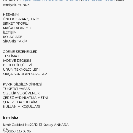
etmiş olursunuz.
HESABIM
ÖNCEKİ SİPARİŞLERİM
ŞİRKET PROFİLİ
MAĞAZALARIMIZ
İLETİŞİM
KOLAY İADE
SİPARİŞ TAKİP
ÖDEME SEÇENEKLERİ
TESLİMAT
İADE VE DEĞİŞİM
BEDEN ÖLÇÜLERİ
ÜRÜN TEKNOLOJİLERİ
SIKÇA SORULAN SORULAR
KVKK BİLGİLENDİRMESİ
TÜKETİCİ YASASI
GİZLİLİK VE GÜVENLİK
ÇEREZ AYDINLATMA METNİ
ÇEREZ TERCİHLERİM
KULLANIM KOŞULLARI
İLETİŞİM
İzmir Caddesi No:22/12-13 Kızılay ANKARA
0850 333 36 06