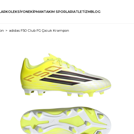
LAR
KOLEKSİYON
EKİPMAN
TAKIM SPORLARI
ATLETİZM
BLOG
on
adidas F50 Club FG Çocuk Krampon