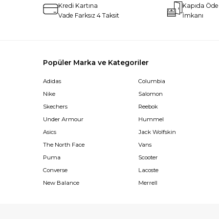
Kredi Kartına
Kapıda Öd
Vade Farksız 4 Taksit
İmkanı
Popüler Marka ve Kategoriler
Adidas
Columbia
Nike
Salomon
Skechers
Reebok
Under Armour
Hummel
Asics
Jack Wolfskin
The North Face
Vans
Puma
Scooter
Converse
Lacoste
New Balance
Merrell