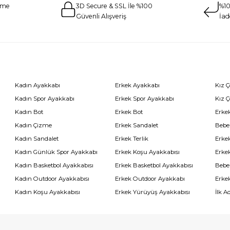
eme
3D Secure & SSL İle %100
%10
Güvenli Alışveriş
İad
Kadın Ayakkabı
Erkek Ayakkabı
Kız 
Kadın Spor Ayakkabı
Erkek Spor Ayakkabı
Kız 
Kadın Bot
Erkek Bot
Erkek
Kadın Çizme
Erkek Sandalet
Bebe
Kadın Sandalet
Erkek Terlik
Erke
Kadın Günlük Spor Ayakkabı
Erkek Koşu Ayakkabısı
Erke
Kadın Basketbol Ayakkabısı
Erkek Basketbol Ayakkabısı
Bebe
Kadın Outdoor Ayakkabısı
Erkek Outdoor Ayakkabı
Erke
Kadın Koşu Ayakkabısı
Erkek Yürüyüş Ayakkabısı
İlk A