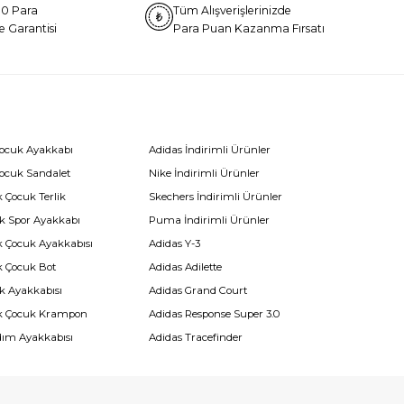
0 Para
Tüm Alışverişlerinizde
e Garantisi
Para Puan Kazanma Fırsatı
Çocuk Ayakkabı
Adidas İndirimli Ürünler
Çocuk Sandalet
Nike İndirimli Ürünler
 Çocuk Terlik
Skechers İndirimli Ürünler
k Spor Ayakkabı
Puma İndirimli Ürünler
k Çocuk Ayakkabısı
Adidas Y-3
k Çocuk Bot
Adidas Adilette
k Ayakkabısı
Adidas Grand Court
k Çocuk Krampon
Adidas Response Super 3.0
dım Ayakkabısı
Adidas Tracefinder