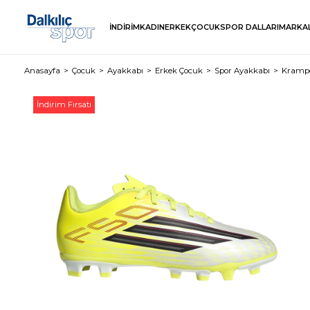
İNDİRİM
KADIN
ERKEK
ÇOCUK
SPOR DALLARI
MARKA
Anasayfa
Çocuk
Ayakkabı
Erkek Çocuk
Spor Ayakkabı
Kramp
İndirim Fırsatı