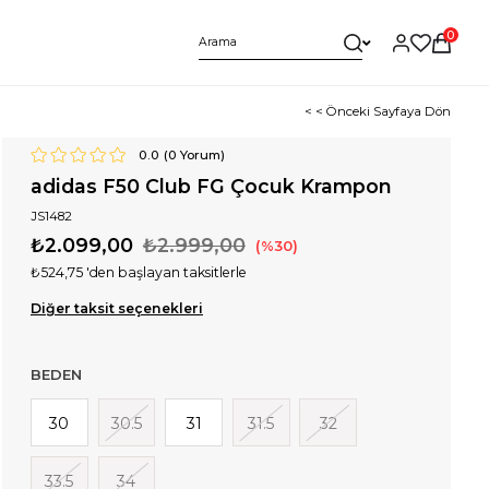
0
< < Önceki Sayfaya Dön
0.0
(
0
Yorum)
adidas F50 Club FG Çocuk Krampon
JS1482
₺2.099,00
₺2.999,00
30
₺524,75
'den başlayan taksitlerle
Diğer taksit seçenekleri
BEDEN
30
30.5
31
31.5
32
33.5
34