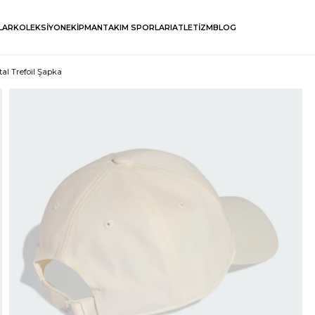
LAR
KOLEKSİYON
EKİPMAN
TAKIM SPORLARI
ATLETİZM
BLOG
al Trefoil Şapka