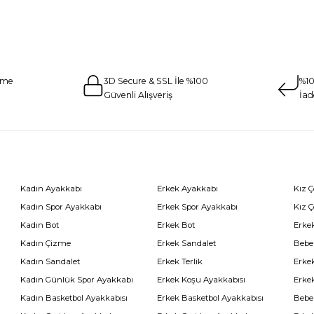
eme
3D Secure & SSL İle %100
%10
Güvenli Alışveriş
İad
Kadın Ayakkabı
Erkek Ayakkabı
Kız 
Kadın Spor Ayakkabı
Erkek Spor Ayakkabı
Kız 
Kadın Bot
Erkek Bot
Erkek
Kadın Çizme
Erkek Sandalet
Bebe
Kadın Sandalet
Erkek Terlik
Erke
Kadın Günlük Spor Ayakkabı
Erkek Koşu Ayakkabısı
Erke
Kadın Basketbol Ayakkabısı
Erkek Basketbol Ayakkabısı
Bebe