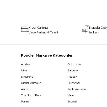
Kredi Kartına
Kapıda Öd
Vade Farksız 4 Taksit
İmkanı
Popüler Marka ve Kategoriler
Adidas
Columbia
Nike
Salomon
Skechers
Reebok
Under Armour
Hummel
Asics
Jack Wolfskin
The North Face
Vans
Puma
Scooter