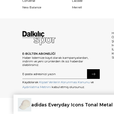
Converse
Lacoste
New Balance
Merrell
H
Ö
Ş
M
İ
K
E-BÜLTEN ABONELİĞİ
S
Haber listemize kayıt olarak kampanyalardan,
indirim ve yeni ürünlerden ilk siz haberdar
olabilirsiniz.
Kaydolarak
Kişisel Verilerin Korunması Kanunu
ve
Aydınlatma Metnini
kabul etmiş olursunuz.
adidas Everyday Icons Tonal Metal 
©2025 dalkilicspor.com.tr. Tüm Hakları Saklıdır.