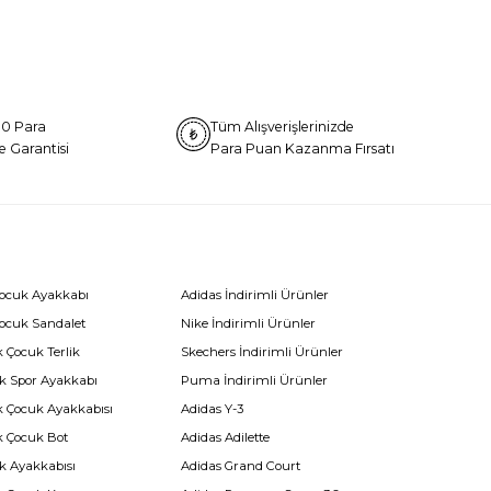
0 Para
Tüm Alışverişlerinizde
e Garantisi
Para Puan Kazanma Fırsatı
Çocuk Ayakkabı
Adidas İndirimli Ürünler
Çocuk Sandalet
Nike İndirimli Ürünler
 Çocuk Terlik
Skechers İndirimli Ürünler
k Spor Ayakkabı
Puma İndirimli Ürünler
k Çocuk Ayakkabısı
Adidas Y-3
k Çocuk Bot
Adidas Adilette
k Ayakkabısı
Adidas Grand Court