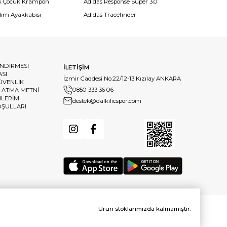
k Çocuk Krampon
Adidas Response Super 3.0
dım Ayakkabısı
Adidas Tracefinder
ENDİRMESİ
İLETİŞİM
ASI
İzmir Caddesi No:22/12-13 Kızılay ANKARA
GÜVENLİK
0850 333 36 06
LATMA METNİ
HLERİM
destek@dalkilicspor.com
OŞULLARI
Ürün stoklarımızda kalmamıştır.