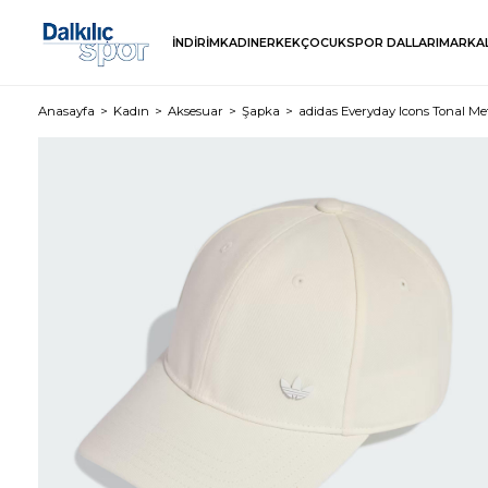
İNDİRİM
KADIN
ERKEK
ÇOCUK
SPOR DALLARI
MARKA
Anasayfa
Kadın
Aksesuar
Şapka
adidas Everyday Icons Tonal Met