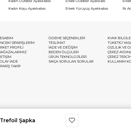
Kadın Outdoor Ayakkabısı
Erkek Outdoor Ayakkabı
Erke
Kadın Koşu Ayakkabısı
Erkek Yürüyüş Ayakkabısı
İlk A
ESABIM
ÖDEME SEÇENEKLERİ
KVKK BİLGİL
NCEKİ SİPARİŞLERİM
TESLİMAT
TÜKETİCİ YAS
İRKET PROFİLİ
İADE VE DEĞİŞİM
GİZLİLİK VE 
AĞAZALARIMIZ
BEDEN ÖLÇÜLERİ
ÇEREZ AYDIN
LETİŞİM
ÜRÜN TEKNOLOJİLERİ
ÇEREZ TERCİ
OLAY İADE
SIKÇA SORULAN SORULAR
KULLANIM K
İPARİŞ TAKİP
Trefoil Şapka