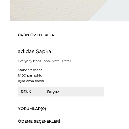
ÜRÜN ÖZELLIKLERI
adidas Şapka
Everyday Icons Tonal Metal Trefoil
Standart beden
%100 pamuklu
Ayarlama bandı
RENK
Beyaz
YORUMLAR
(0)
ÖDEME SEÇENEKLERI