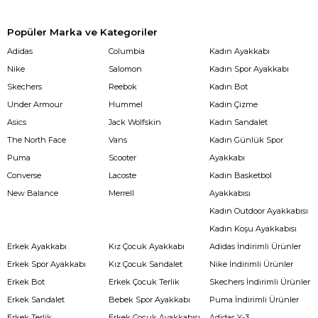
Popüler Marka ve Kategoriler
Adidas
Columbia
Kadın Ayakkabı
Nike
Salomon
Kadın Spor Ayakkabı
Skechers
Reebok
Kadın Bot
Under Armour
Hummel
Kadın Çizme
Asics
Jack Wolfskin
Kadın Sandalet
The North Face
Vans
Kadın Günlük Spor
Puma
Scooter
Ayakkabı
Converse
Lacoste
Kadın Basketbol
New Balance
Merrell
Ayakkabısı
Kadın Outdoor Ayakkabısı
Kadın Koşu Ayakkabısı
Erkek Ayakkabı
Kız Çocuk Ayakkabı
Adidas İndirimli Ürünler
Erkek Spor Ayakkabı
Kız Çocuk Sandalet
Nike İndirimli Ürünler
Erkek Bot
Erkek Çocuk Terlik
Skechers İndirimli Ürünler
Erkek Sandalet
Bebek Spor Ayakkabı
Puma İndirimli Ürünler
Erkek Terlik
Erkek Çocuk Ayakkabısı
Adidas Y-3