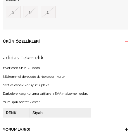
S
M
L
ÜRÜN ÖZELLIKLERI
adidas Tekmelik
Everlesto Shin Guards
Mükemmel derecede darbelerden korur
Sert ve esnek koruyucu plaka
Darbelere karşı koruma sağlayan EVA malzemeli dolgu
Yumuşak sentetik astar
RENK
Siyah
YORUMLAR
(0)