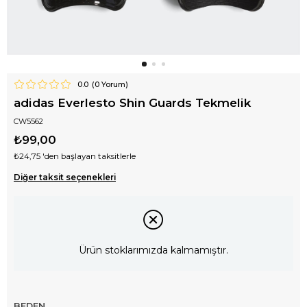
0.0
(
0
Yorum)
adidas Everlesto Shin Guards Tekmelik
CW5562
₺99,00
₺24,75
'den başlayan taksitlerle
Diğer taksit seçenekleri
Ürün stoklarımızda kalmamıştır.
BEDEN