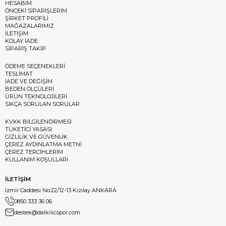
HESABIM
ÖNCEKİ SİPARİŞLERİM
ŞİRKET PROFİLİ
MAĞAZALARIMIZ
İLETİŞİM
KOLAY İADE
SİPARİŞ TAKİP
ÖDEME SEÇENEKLERİ
TESLİMAT
İADE VE DEĞİŞİM
BEDEN ÖLÇÜLERİ
ÜRÜN TEKNOLOJİLERİ
SIKÇA SORULAN SORULAR
KVKK BİLGİLENDİRMESİ
TÜKETİCİ YASASI
GİZLİLİK VE GÜVENLİK
ÇEREZ AYDINLATMA METNİ
ÇEREZ TERCİHLERİM
KULLANIM KOŞULLARI
İLETİŞİM
İzmir Caddesi No:22/12-13 Kızılay ANKARA
0850 333 36 06
destek@dalkilicspor.com