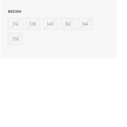
BEDEN
116
128
140
152
164
176