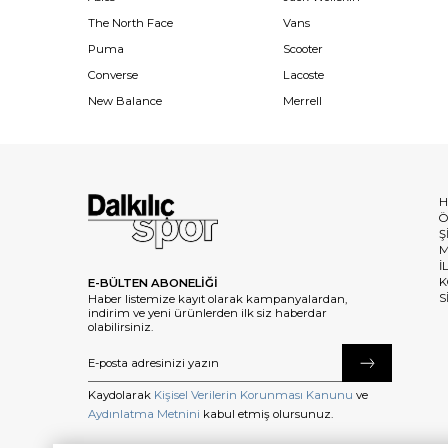
The North Face
Vans
Puma
Scooter
Converse
Lacoste
New Balance
Merrell
H
Ö
Ş
M
İ
K
E-BÜLTEN ABONELİĞİ
S
Haber listemize kayıt olarak kampanyalardan,
indirim ve yeni ürünlerden ilk siz haberdar
olabilirsiniz.
Kaydolarak
Kişisel Verilerin Korunması Kanunu
ve
Aydınlatma Metnini
kabul etmiş olursunuz.