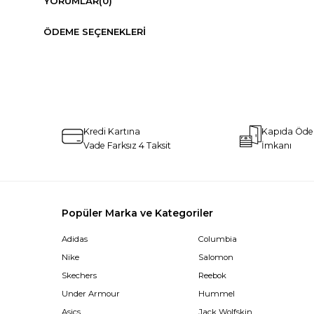
YORUMLAR
(0)
ÖDEME SEÇENEKLERI
Kredi Kartına
Kapıda Öd
Vade Farksız 4 Taksit
İmkanı
Popüler Marka ve Kategoriler
Adidas
Columbia
Nike
Salomon
Skechers
Reebok
Under Armour
Hummel
Asics
Jack Wolfskin