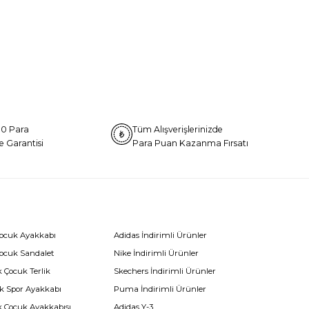
0 Para
Tüm Alışverişlerinizde
e Garantisi
Para Puan Kazanma Fırsatı
Çocuk Ayakkabı
Adidas İndirimli Ürünler
Çocuk Sandalet
Nike İndirimli Ürünler
 Çocuk Terlik
Skechers İndirimli Ürünler
k Spor Ayakkabı
Puma İndirimli Ürünler
k Çocuk Ayakkabısı
Adidas Y-3