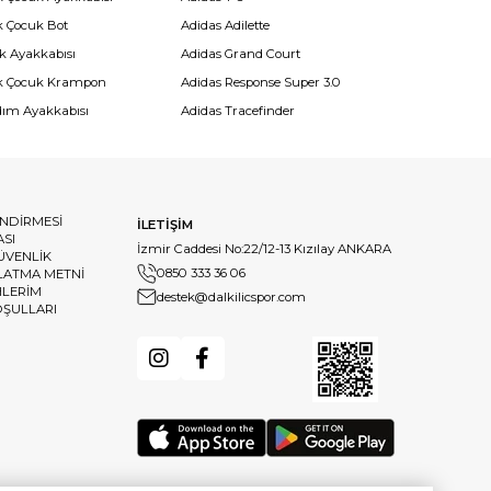
k Çocuk Bot
Adidas Adilette
k Ayakkabısı
Adidas Grand Court
k Çocuk Krampon
Adidas Response Super 3.0
dım Ayakkabısı
Adidas Tracefinder
ENDİRMESİ
İLETİŞİM
ASI
İzmir Caddesi No:22/12-13 Kızılay ANKARA
GÜVENLİK
0850 333 36 06
LATMA METNİ
HLERİM
destek@dalkilicspor.com
OŞULLARI