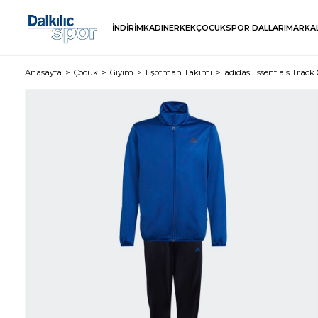
İNDİRİM
KADIN
ERKEK
ÇOCUK
SPOR DALLARI
MARKA
Anasayfa
Çocuk
Giyim
Eşofman Takımı
adidas Essentials Trac