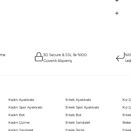
eme
3D Secure & SSL İle %100
%10
Güvenli Alışveriş
İad
Kadın Ayakkabı
Erkek Ayakkabı
Kız 
Kadın Spor Ayakkabı
Erkek Spor Ayakkabı
Kız 
Kadın Bot
Erkek Bot
Erkek
Kadın Çizme
Erkek Sandalet
Bebe
Kadın Sandalet
Erkek Terlik
Erke