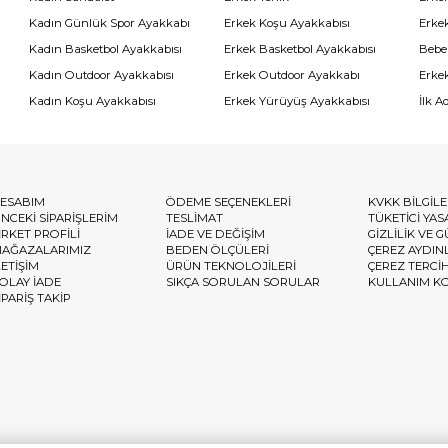
Kadın Günlük Spor Ayakkabı
Erkek Koşu Ayakkabısı
Erke
Kadın Basketbol Ayakkabısı
Erkek Basketbol Ayakkabısı
Bebe
Kadın Outdoor Ayakkabısı
Erkek Outdoor Ayakkabı
Erke
Kadın Koşu Ayakkabısı
Erkek Yürüyüş Ayakkabısı
İlk A
ESABIM
ÖDEME SEÇENEKLERİ
KVKK BİLGİL
NCEKİ SİPARİŞLERİM
TESLİMAT
TÜKETİCİ YAS
İRKET PROFİLİ
İADE VE DEĞİŞİM
GİZLİLİK VE 
AĞAZALARIMIZ
BEDEN ÖLÇÜLERİ
ÇEREZ AYDIN
LETİŞİM
ÜRÜN TEKNOLOJİLERİ
ÇEREZ TERCİ
OLAY İADE
SIKÇA SORULAN SORULAR
KULLANIM K
İPARİŞ TAKİP