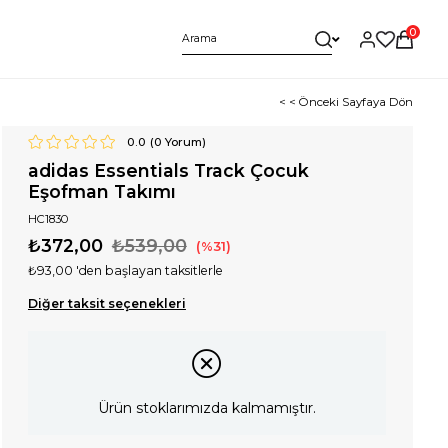
0
< < Önceki Sayfaya Dön
0.0
(
0
Yorum)
adidas Essentials Track Çocuk
Eşofman Takımı
HC1830
₺372,00
₺539,00
31
₺93,00
'den başlayan taksitlerle
Diğer taksit seçenekleri
Ürün stoklarımızda kalmamıştır.