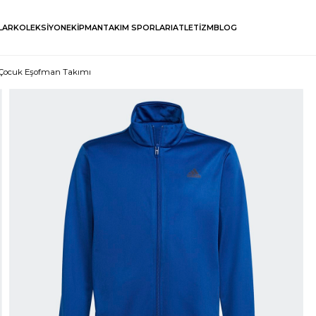
LAR
KOLEKSİYON
EKİPMAN
TAKIM SPORLARI
ATLETİZM
BLOG
k Çocuk Eşofman Takımı