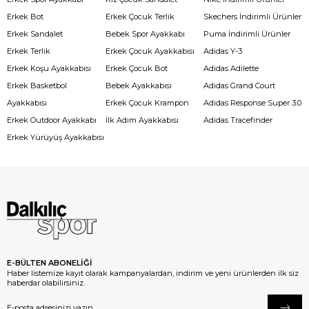
Erkek Bot
Erkek Çocuk Terlik
Skechers İndirimli Ürünler
Erkek Sandalet
Bebek Spor Ayakkabı
Puma İndirimli Ürünler
Erkek Terlik
Erkek Çocuk Ayakkabısı
Adidas Y-3
Erkek Koşu Ayakkabısı
Erkek Çocuk Bot
Adidas Adilette
Erkek Basketbol
Bebek Ayakkabısı
Adidas Grand Court
Ayakkabısı
Erkek Çocuk Krampon
Adidas Response Super 3.0
Erkek Outdoor Ayakkabı
İlk Adım Ayakkabısı
Adidas Tracefinder
Erkek Yürüyüş Ayakkabısı
E-BÜLTEN ABONELİĞİ
Haber listemize kayıt olarak kampanyalardan, indirim ve yeni ürünlerden ilk siz
haberdar olabilirsiniz.