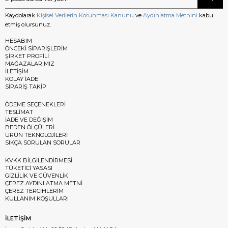
Kaydolarak
Kişisel Verilerin Korunması Kanunu
ve
Aydınlatma Metnini
kabul
etmiş olursunuz.
HESABIM
ÖNCEKİ SİPARİŞLERİM
ŞİRKET PROFİLİ
MAĞAZALARIMIZ
İLETİŞİM
KOLAY İADE
SİPARİŞ TAKİP
ÖDEME SEÇENEKLERİ
TESLİMAT
İADE VE DEĞİŞİM
BEDEN ÖLÇÜLERİ
ÜRÜN TEKNOLOJİLERİ
SIKÇA SORULAN SORULAR
KVKK BİLGİLENDİRMESİ
TÜKETİCİ YASASI
GİZLİLİK VE GÜVENLİK
ÇEREZ AYDINLATMA METNİ
ÇEREZ TERCİHLERİM
KULLANIM KOŞULLARI
İLETİŞİM