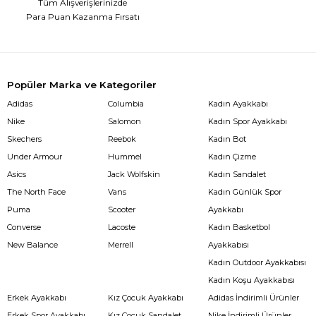
Tüm Alışverişlerinizde
Para Puan Kazanma Fırsatı
Popüler Marka ve Kategoriler
Adidas
Columbia
Kadın Ayakkabı
Nike
Salomon
Kadın Spor Ayakkabı
Skechers
Reebok
Kadın Bot
Under Armour
Hummel
Kadın Çizme
Asics
Jack Wolfskin
Kadın Sandalet
The North Face
Vans
Kadın Günlük Spor
Puma
Scooter
Ayakkabı
Converse
Lacoste
Kadın Basketbol
New Balance
Merrell
Ayakkabısı
Kadın Outdoor Ayakkabısı
Kadın Koşu Ayakkabısı
Erkek Ayakkabı
Kız Çocuk Ayakkabı
Adidas İndirimli Ürünler
Erkek Spor Ayakkabı
Kız Çocuk Sandalet
Nike İndirimli Ürünler