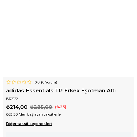
0.0
(
0
Yorum)
adidas Essentials TP Erkek Eşofman Altı
BR2122
₺214,00
₺285,00
25
₺53,50
'den başlayan taksitlerle
Diğer taksit seçenekleri