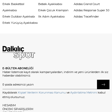
Erkek Basketbol
Bebek Ayakkabısı
Adidas Grand Court
Ayakkabısı
Erkek Çocuk Krampon
Adidas Response Super 3.0
Erkek Outdoor Ayakkabı
İlk Adım Ayakkabısı
Adidas Tracefinder
Erkek Yürüyüş Ayakkabısı
E-BÜLTEN ABONELİĞİ
Haber listemize kayıt olarak kampanyalardan, indirim ve yeni ürünlerden ilk siz
haberdar olabilirsiniz.
Kaydolarak
Kişisel Verilerin Korunması Kanunu
ve
Aydınlatma Metnini
kabul
etmiş olursunuz.
HESABIM
ÖNCEKİ SİPARİŞLERİM