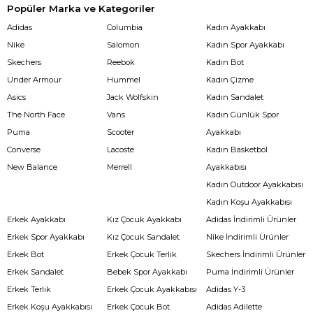
Popüler Marka ve Kategoriler
Adidas
Columbia
Kadın Ayakkabı
Nike
Salomon
Kadın Spor Ayakkabı
Skechers
Reebok
Kadın Bot
Under Armour
Hummel
Kadın Çizme
Asics
Jack Wolfskin
Kadın Sandalet
The North Face
Vans
Kadın Günlük Spor
Puma
Scooter
Ayakkabı
Converse
Lacoste
Kadın Basketbol
New Balance
Merrell
Ayakkabısı
Kadın Outdoor Ayakkabısı
Kadın Koşu Ayakkabısı
Erkek Ayakkabı
Kız Çocuk Ayakkabı
Adidas İndirimli Ürünler
Erkek Spor Ayakkabı
Kız Çocuk Sandalet
Nike İndirimli Ürünler
Erkek Bot
Erkek Çocuk Terlik
Skechers İndirimli Ürünler
Erkek Sandalet
Bebek Spor Ayakkabı
Puma İndirimli Ürünler
Erkek Terlik
Erkek Çocuk Ayakkabısı
Adidas Y-3
Erkek Koşu Ayakkabısı
Erkek Çocuk Bot
Adidas Adilette