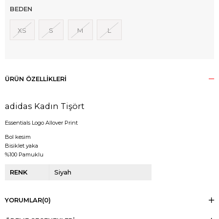
BEDEN
XS
S
M
L
ÜRÜN ÖZELLIKLERI
adidas Kadın Tişört
Essentials Logo Allover Print
Bol kesim
Bisiklet yaka
%100 Pamuklu
RENK
Siyah
YORUMLAR
(0)