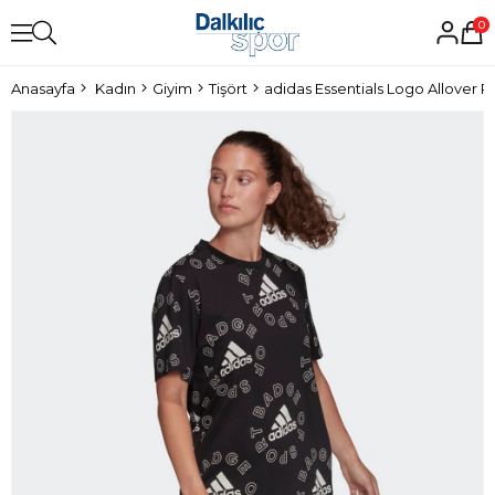
0
Anasayfa
Kadın
Giyim
Tişört
adidas Essentials Logo Allover Pr