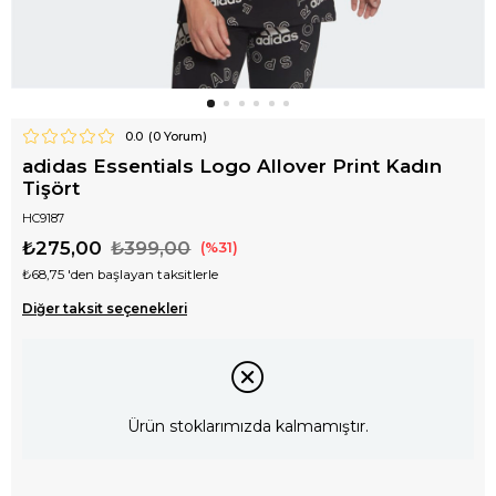
0.0
(
0
Yorum)
adidas Essentials Logo Allover Print Kadın
Tişört
HC9187
₺275,00
₺399,00
31
₺68,75
'den başlayan taksitlerle
Diğer taksit seçenekleri
Ürün stoklarımızda kalmamıştır.