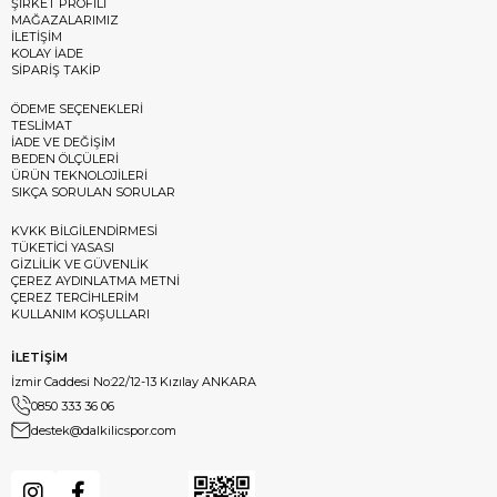
ŞİRKET PROFİLİ
MAĞAZALARIMIZ
İLETİŞİM
KOLAY İADE
SİPARİŞ TAKİP
ÖDEME SEÇENEKLERİ
TESLİMAT
İADE VE DEĞİŞİM
BEDEN ÖLÇÜLERİ
ÜRÜN TEKNOLOJİLERİ
SIKÇA SORULAN SORULAR
KVKK BİLGİLENDİRMESİ
TÜKETİCİ YASASI
GİZLİLİK VE GÜVENLİK
ÇEREZ AYDINLATMA METNİ
ÇEREZ TERCİHLERİM
KULLANIM KOŞULLARI
İLETİŞİM
İzmir Caddesi No:22/12-13 Kızılay ANKARA
0850 333 36 06
destek@dalkilicspor.com