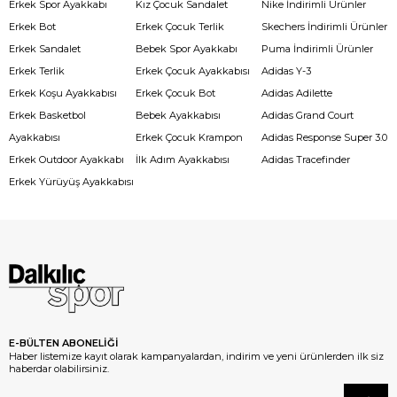
Erkek Spor Ayakkabı
Kız Çocuk Sandalet
Nike İndirimli Ürünler
Erkek Bot
Erkek Çocuk Terlik
Skechers İndirimli Ürünler
Erkek Sandalet
Bebek Spor Ayakkabı
Puma İndirimli Ürünler
Erkek Terlik
Erkek Çocuk Ayakkabısı
Adidas Y-3
Erkek Koşu Ayakkabısı
Erkek Çocuk Bot
Adidas Adilette
Erkek Basketbol
Bebek Ayakkabısı
Adidas Grand Court
Ayakkabısı
Erkek Çocuk Krampon
Adidas Response Super 3.0
Erkek Outdoor Ayakkabı
İlk Adım Ayakkabısı
Adidas Tracefinder
Erkek Yürüyüş Ayakkabısı
E-BÜLTEN ABONELİĞİ
Haber listemize kayıt olarak kampanyalardan, indirim ve yeni ürünlerden ilk siz
haberdar olabilirsiniz.