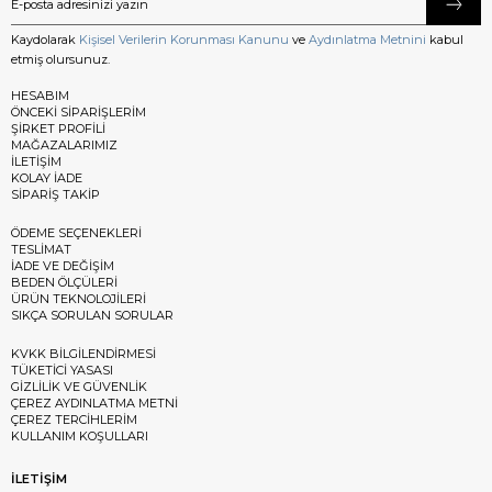
Kaydolarak
Kişisel Verilerin Korunması Kanunu
ve
Aydınlatma Metnini
kabul
etmiş olursunuz.
HESABIM
ÖNCEKİ SİPARİŞLERİM
ŞİRKET PROFİLİ
MAĞAZALARIMIZ
İLETİŞİM
KOLAY İADE
SİPARİŞ TAKİP
ÖDEME SEÇENEKLERİ
TESLİMAT
İADE VE DEĞİŞİM
BEDEN ÖLÇÜLERİ
ÜRÜN TEKNOLOJİLERİ
SIKÇA SORULAN SORULAR
KVKK BİLGİLENDİRMESİ
TÜKETİCİ YASASI
GİZLİLİK VE GÜVENLİK
ÇEREZ AYDINLATMA METNİ
ÇEREZ TERCİHLERİM
KULLANIM KOŞULLARI
İLETİŞİM