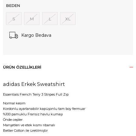
BEDEN
S
M
L
XL
Kargo Bedava
ÜRÜN ÖZELLIKLERI
adidas Erkek Sweatshirt
Essentials French Terry 3 Stripes Full Zip
Normal kesim
Kordonlu ayarlanabilir kapüşonlu tam boy fermuar
%100 pamuklu Fransız havlu kumaşı
Önde cepler
Manşetleri ve etek kısmı ribanalı
Better Cotton ile üretilmiştir