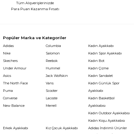
Tüm Alışverişlerinizde
Para Puan Kazanma Fırsatı
Popüler Marka ve Kategoriler
Adidas
Columbia
Kadın Ayakkabı
Nike
Salomon
Kadın Spor Ayakkabı
Skechers
Reebok
Kadın Bot
Under Armour
Hummel
Kadın Çizme
Asics
Jack Wolfskin
Kadın Sandalet
The North Face
Vans
Kadın Günlük Spor
Puma
Scooter
Ayakkabı
Converse
Lacoste
Kadın Basketbol
New Balance
Merrell
Ayakkabısı
Kadın Outdoor Ayakkabısı
Kadın Koşu Ayakkabısı
Erkek Ayakkabı
Kız Çocuk Ayakkabı
Adidas İndirimli Ürünler