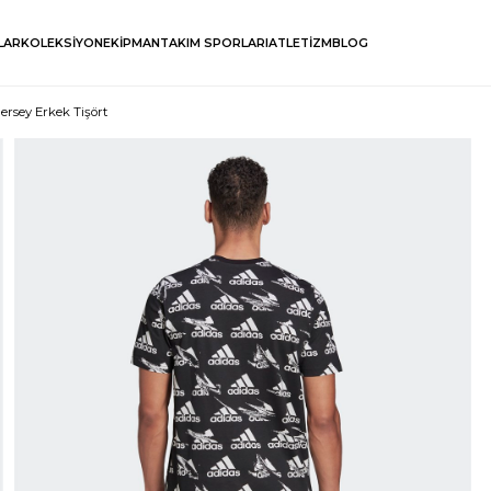
LAR
KOLEKSİYON
EKİPMAN
TAKIM SPORLARI
ATLETİZM
BLOG
ersey Erkek Tişört