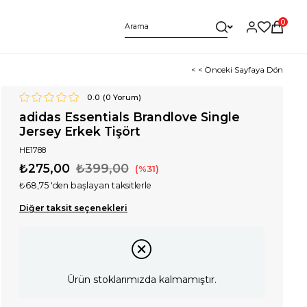
0
< < Önceki Sayfaya Dön
0.0
(
0
Yorum)
adidas Essentials Brandlove Single
Jersey Erkek Tişört
HE1788
₺275,00
₺399,00
31
₺68,75
'den başlayan taksitlerle
Diğer taksit seçenekleri
Ürün stoklarımızda kalmamıştır.