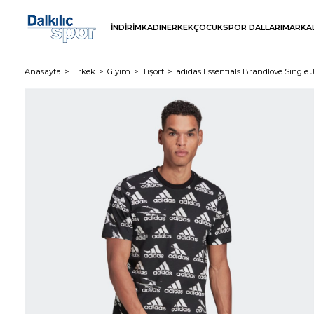
İNDİRİM
KADIN
ERKEK
ÇOCUK
SPOR DALLARI
MARKA
Anasayfa
Erkek
Giyim
Tişört
adidas Essentials Brandlove Single J