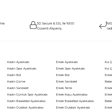
eme
3D Secure & SSL İle %100
%10
Güvenli Alışveriş
İad
Kadın Ayakkabı
Erkek Ayakkabı
Kız 
Kadın Spor Ayakkabı
Erkek Spor Ayakkabı
Kız 
Kadın Bot
Erkek Bot
Erkek
Kadın Çizme
Erkek Sandalet
Bebe
Kadın Sandalet
Erkek Terlik
Erke
Kadın Günlük Spor Ayakkabı
Erkek Koşu Ayakkabısı
Erke
Kadın Basketbol Ayakkabısı
Erkek Basketbol Ayakkabısı
Bebe
Kadın Outdoor Ayakkabısı
Erkek Outdoor Ayakkabı
Erke