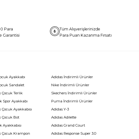
0 Para
Tüm Alışverişlerinizde
e Garantisi
Para Puan Kazanma Fırsatı
Çocuk Ayakkabı
Adidas İndirimli Ürünler
Çocuk Sandalet
Nike İndirimli Ürünler
 Çocuk Terlik
Skechers İndirimli Ürünler
k Spor Ayakkabı
Puma İndirimli Ürünler
k Çocuk Ayakkabısı
Adidas Y-3
k Çocuk Bot
Adidas Adilette
k Ayakkabısı
Adidas Grand Court
k Çocuk Krampon
Adidas Response Super 3.0