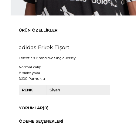
ÜRÜN ÖZELLIKLERI
adidas Erkek Tişört
Essentials Brandlove Single Jersey
Normal kalıp
Bisiklet yaka
%100 Pamuklu
RENK
Siyah
YORUMLAR
(0)
ÖDEME SEÇENEKLERI