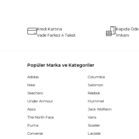
Kredi Kartına
Kapıda Öd
Vade Farksız 4 Taksit
İmkanı
Popüler Marka ve Kategoriler
Adidas
Columbia
Nike
Salomon
Skechers
Reebok
Under Armour
Hummel
Asics
Jack Wolfskin
The North Face
Vans
Puma
Scooter
Converse
Lacoste