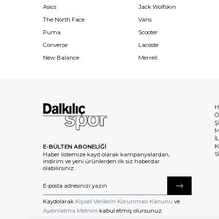
Asics
Jack Wolfskin
The North Face
Vans
Puma
Scooter
Converse
Lacoste
New Balance
Merrell
H
Ö
Ş
M
İ
K
E-BÜLTEN ABONELİĞİ
S
Haber listemize kayıt olarak kampanyalardan,
indirim ve yeni ürünlerden ilk siz haberdar
olabilirsiniz.
Kaydolarak
Kişisel Verilerin Korunması Kanunu
ve
Aydınlatma Metnini
kabul etmiş olursunuz.