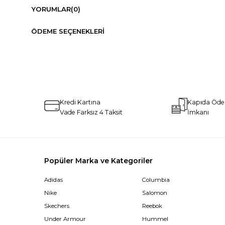
YORUMLAR
(0)
ÖDEME SEÇENEKLERI
Kredi Kartına
Kapıda Öd
Vade Farksız 4 Taksit
İmkanı
Popüler Marka ve Kategoriler
Adidas
Columbia
Nike
Salomon
Skechers
Reebok
Under Armour
Hummel