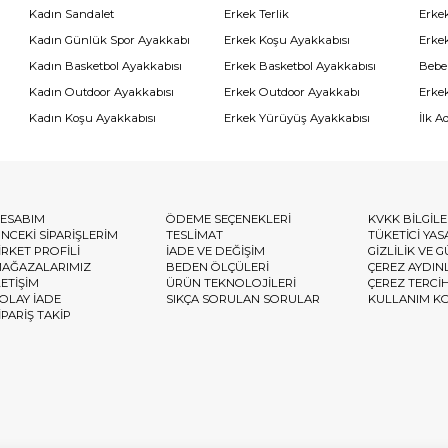
Kadın Sandalet
Erkek Terlik
Erke
Kadın Günlük Spor Ayakkabı
Erkek Koşu Ayakkabısı
Erke
Kadın Basketbol Ayakkabısı
Erkek Basketbol Ayakkabısı
Bebe
Kadın Outdoor Ayakkabısı
Erkek Outdoor Ayakkabı
Erke
Kadın Koşu Ayakkabısı
Erkek Yürüyüş Ayakkabısı
İlk A
ESABIM
ÖDEME SEÇENEKLERİ
KVKK BİLGİL
NCEKİ SİPARİŞLERİM
TESLİMAT
TÜKETİCİ YAS
İRKET PROFİLİ
İADE VE DEĞİŞİM
GİZLİLİK VE 
AĞAZALARIMIZ
BEDEN ÖLÇÜLERİ
ÇEREZ AYDIN
LETİŞİM
ÜRÜN TEKNOLOJİLERİ
ÇEREZ TERCİ
OLAY İADE
SIKÇA SORULAN SORULAR
KULLANIM K
İPARİŞ TAKİP