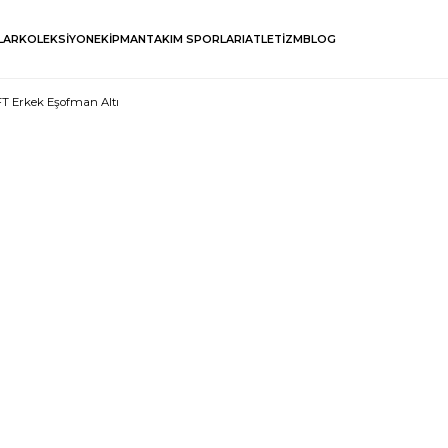
LAR
KOLEKSİYON
EKİPMAN
TAKIM SPORLARI
ATLETİZM
BLOG
 FT Erkek Eşofman Altı