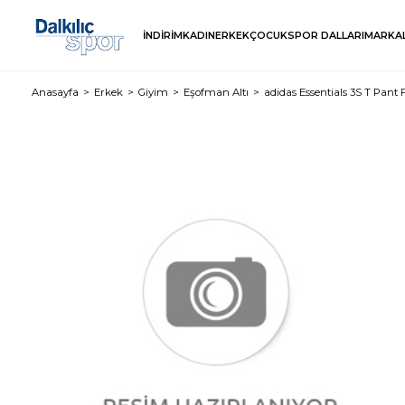
İNDİRİM
KADIN
ERKEK
ÇOCUK
SPOR DALLARI
MARKA
Anasayfa
Erkek
Giyim
Eşofman Altı
adidas Essentials 3S T Pant