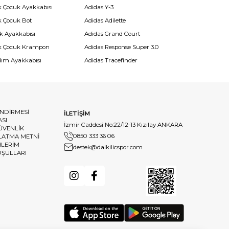
k Çocuk Ayakkabısı
Adidas Y-3
k Çocuk Bot
Adidas Adilette
k Ayakkabısı
Adidas Grand Court
k Çocuk Krampon
Adidas Response Super 3.0
dım Ayakkabısı
Adidas Tracefinder
ENDİRMESİ
İLETİŞİM
ASI
İzmir Caddesi No:22/12-13 Kızılay ANKARA
GÜVENLİK
0850 333 36 06
LATMA METNİ
HLERİM
destek@dalkilicspor.com
OŞULLARI