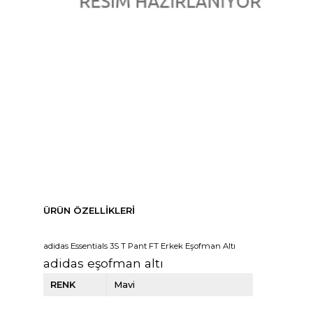
ÜRÜN ÖZELLIKLERI
adidas Essentials 3S T Pant FT Erkek Eşofman Altı
adidas eşofman altı
RENK
Mavi