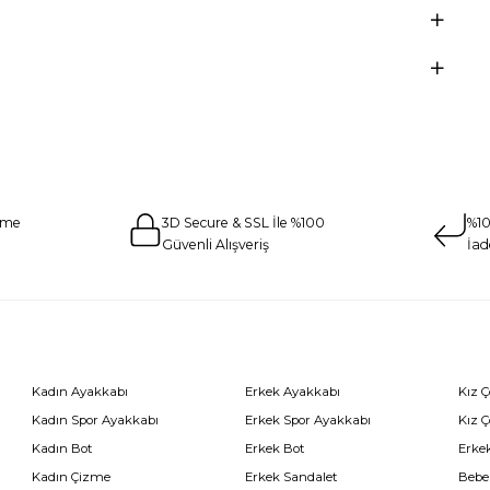
eme
3D Secure & SSL İle %100
%10
Güvenli Alışveriş
İad
Kadın Ayakkabı
Erkek Ayakkabı
Kız 
Kadın Spor Ayakkabı
Erkek Spor Ayakkabı
Kız 
Kadın Bot
Erkek Bot
Erkek
Kadın Çizme
Erkek Sandalet
Bebe