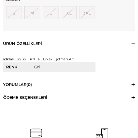
S
M
L
XL
3XL
ÜRÜN ÖZELLIKLERI
adidas ESS 3S T PNT FL Erkek Eşofman Altı
RENK
Gri
YORUMLAR
(0)
ÖDEME SEÇENEKLERI