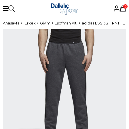
0
Anasayfa
Erkek
Giyim
Eşofman Altı
adidas ESS 3S T PNT FL E