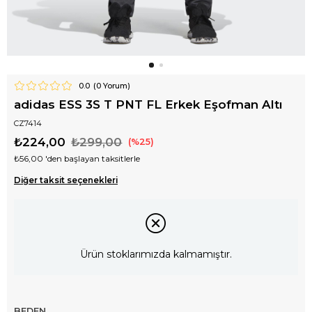
0.0
(
0
Yorum)
adidas ESS 3S T PNT FL Erkek Eşofman Altı
CZ7414
₺224,00
₺299,00
25
₺56,00
'den başlayan taksitlerle
Diğer taksit seçenekleri
Ürün stoklarımızda kalmamıştır.
BEDEN