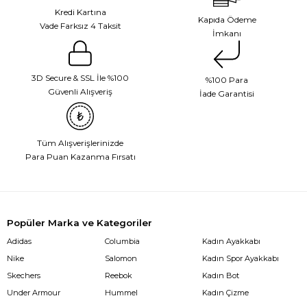
Kredi Kartına
Kapıda Ödeme
Vade Farksız 4 Taksit
İmkanı
3D Secure & SSL İle %100
%100 Para
Güvenli Alışveriş
İade Garantisi
Tüm Alışverişlerinizde
Para Puan Kazanma Fırsatı
Popüler Marka ve Kategoriler
Adidas
Columbia
Kadın Ayakkabı
Nike
Salomon
Kadın Spor Ayakkabı
Skechers
Reebok
Kadın Bot
Under Armour
Hummel
Kadın Çizme