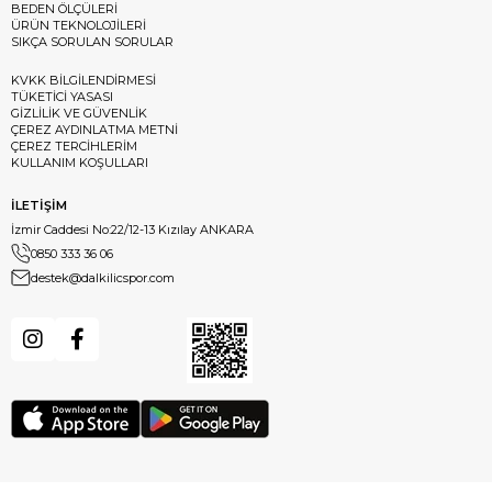
BEDEN ÖLÇÜLERİ
ÜRÜN TEKNOLOJİLERİ
SIKÇA SORULAN SORULAR
KVKK BİLGİLENDİRMESİ
TÜKETİCİ YASASI
GİZLİLİK VE GÜVENLİK
ÇEREZ AYDINLATMA METNİ
ÇEREZ TERCİHLERİM
KULLANIM KOŞULLARI
İLETİŞİM
İzmir Caddesi No:22/12-13 Kızılay ANKARA
0850 333 36 06
destek@dalkilicspor.com