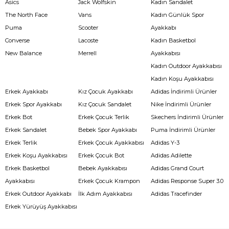
Asics
Jack Wolfskin
Kadın Sandalet
The North Face
Vans
Kadın Günlük Spor
Puma
Scooter
Ayakkabı
Converse
Lacoste
Kadın Basketbol
New Balance
Merrell
Ayakkabısı
Kadın Outdoor Ayakkabısı
Kadın Koşu Ayakkabısı
Erkek Ayakkabı
Kız Çocuk Ayakkabı
Adidas İndirimli Ürünler
Erkek Spor Ayakkabı
Kız Çocuk Sandalet
Nike İndirimli Ürünler
Erkek Bot
Erkek Çocuk Terlik
Skechers İndirimli Ürünler
Erkek Sandalet
Bebek Spor Ayakkabı
Puma İndirimli Ürünler
Erkek Terlik
Erkek Çocuk Ayakkabısı
Adidas Y-3
Erkek Koşu Ayakkabısı
Erkek Çocuk Bot
Adidas Adilette
Erkek Basketbol
Bebek Ayakkabısı
Adidas Grand Court
Ayakkabısı
Erkek Çocuk Krampon
Adidas Response Super 3.0
Erkek Outdoor Ayakkabı
İlk Adım Ayakkabısı
Adidas Tracefinder
Erkek Yürüyüş Ayakkabısı