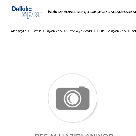
İNDİRİM
KADIN
ERKEK
ÇOCUK
SPOR DALLARI
MARKA
Anasayfa
Kadın
Ayakkabı
Spor Ayakkabı
Günlük Ayakkabı
ad