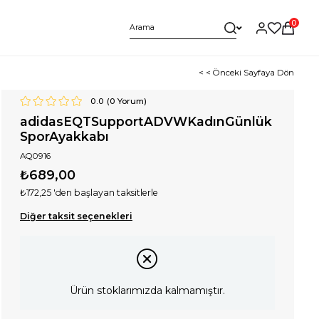
0
< < Önceki Sayfaya Dön
0.0
(
0
Yorum)
adidasEQTSupportADVWKadınGünlük
SporAyakkabı
AQ0916
₺689,00
₺172,25
'den başlayan taksitlerle
Diğer taksit seçenekleri
Ürün stoklarımızda kalmamıştır.