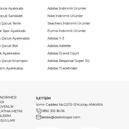
Çocuk Ayakkabı
Adidas İndirimli Ürünler
Çocuk Sandalet
Nike İndirimli Ürünler
 Çocuk Terlik
Skechers İndirimli Ürünler
k Spor Ayakkabı
Puma İndirimli Ürünler
k Çocuk Ayakkabısı
Adidas Y-3
k Çocuk Bot
Adidas Adilette
k Ayakkabısı
Adidas Grand Court
k Çocuk Krampon
Adidas Response Super 3.0
dım Ayakkabısı
Adidas Tracefinder
ENDİRMESİ
İLETİŞİM
ASI
İzmir Caddesi No:22/12-13 Kızılay ANKARA
GÜVENLİK
0850 333 36 06
LATMA METNİ
HLERİM
destek@dalkilicspor.com
OŞULLARI