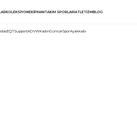
LAR
KOLEKSİYON
EKİPMAN
TAKIM SPORLARI
ATLETİZM
BLOG
idasEQTSupportADVWKadınGünlükSporAyakkabı