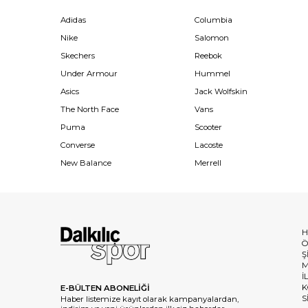
Adidas
Columbia
Nike
Salomon
Skechers
Reebok
Under Armour
Hummel
Asics
Jack Wolfskin
The North Face
Vans
Puma
Scooter
Converse
Lacoste
New Balance
Merrell
H
Ö
Ş
M
İ
K
E-BÜLTEN ABONELİĞİ
S
Haber listemize kayıt olarak kampanyalardan,