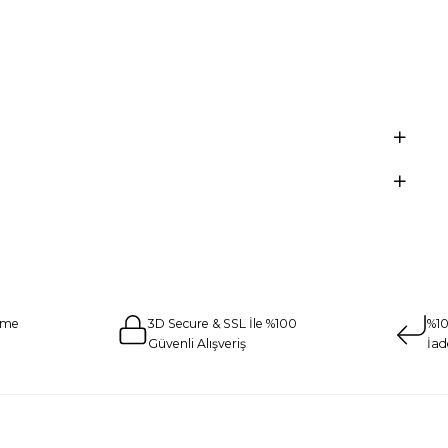
eme
3D Secure & SSL İle %100
%10
Güvenli Alışveriş
İad