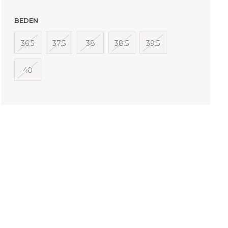
BEDEN
36.5
37.5
38
38.5
39.5
40