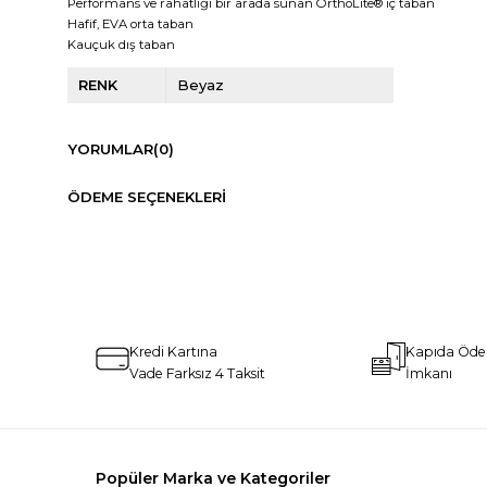
Performans ve rahatlığı bir arada sunan 
OrthoLite® iç taban
Hafif, EVA orta taban
Kauçuk dış taban
RENK
Beyaz
YORUMLAR
(0)
ÖDEME SEÇENEKLERI
Kredi Kartına
Kapıda Öd
Vade Farksız 4 Taksit
İmkanı
Popüler Marka ve Kategoriler