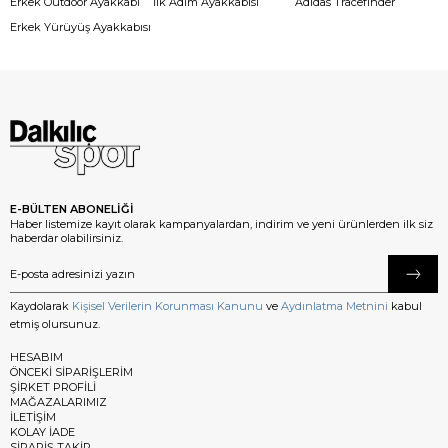
Erkek Outdoor Ayakkabı
İlk Adım Ayakkabısı
Adidas Tracefinder
Erkek Yürüyüş Ayakkabısı
E-BÜLTEN ABONELİĞİ
Haber listemize kayıt olarak kampanyalardan, indirim ve yeni ürünlerden ilk siz
haberdar olabilirsiniz.
Kaydolarak
Kişisel Verilerin Korunması Kanunu
ve
Aydınlatma Metnini
kabul
etmiş olursunuz.
HESABIM
ÖNCEKİ SİPARİŞLERİM
ŞİRKET PROFİLİ
MAĞAZALARIMIZ
İLETİŞİM
KOLAY İADE
SİPARİŞ TAKİP