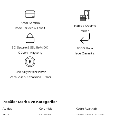
Kredi Kartına
Kapıda Ödeme
Vade Farksız 4 Taksit
İmkanı
3D Secure & SSL İle %100
%100 Para
Güvenli Alışveriş
İade Garantisi
Tüm Alışverişlerinizde
Para Puan Kazanma Fırsatı
Popüler Marka ve Kategoriler
Adidas
Columbia
Kadın Ayakkabı
Nike
Salomon
Kadın Spor Ayakkabı