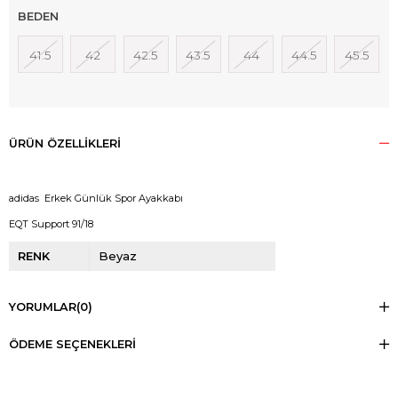
BEDEN
41.5
42
42.5
43.5
44
44.5
45.5
ÜRÜN ÖZELLIKLERI
adidas Erkek Günlük Spor Ayakkabı
EQT Support 91/18
RENK
Beyaz
YORUMLAR
(0)
ÖDEME SEÇENEKLERI