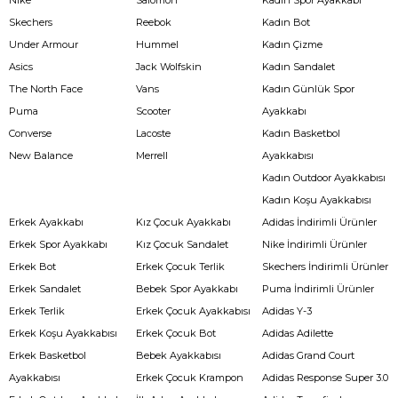
Skechers
Reebok
Kadın Bot
Under Armour
Hummel
Kadın Çizme
Asics
Jack Wolfskin
Kadın Sandalet
The North Face
Vans
Kadın Günlük Spor
Puma
Scooter
Ayakkabı
Converse
Lacoste
Kadın Basketbol
New Balance
Merrell
Ayakkabısı
Kadın Outdoor Ayakkabısı
Kadın Koşu Ayakkabısı
Erkek Ayakkabı
Kız Çocuk Ayakkabı
Adidas İndirimli Ürünler
Erkek Spor Ayakkabı
Kız Çocuk Sandalet
Nike İndirimli Ürünler
Erkek Bot
Erkek Çocuk Terlik
Skechers İndirimli Ürünler
Erkek Sandalet
Bebek Spor Ayakkabı
Puma İndirimli Ürünler
Erkek Terlik
Erkek Çocuk Ayakkabısı
Adidas Y-3
Erkek Koşu Ayakkabısı
Erkek Çocuk Bot
Adidas Adilette
Erkek Basketbol
Bebek Ayakkabısı
Adidas Grand Court
Ayakkabısı
Erkek Çocuk Krampon
Adidas Response Super 3.0