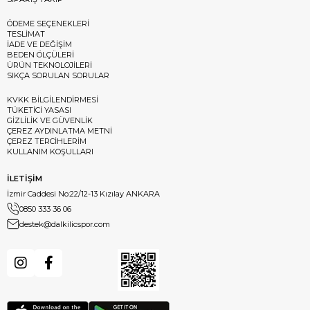
ÖDEME SEÇENEKLERİ
TESLİMAT
İADE VE DEĞİŞİM
BEDEN ÖLÇÜLERİ
ÜRÜN TEKNOLOJİLERİ
SIKÇA SORULAN SORULAR
KVKK BİLGİLENDİRMESİ
TÜKETİCİ YASASI
GİZLİLİK VE GÜVENLİK
ÇEREZ AYDINLATMA METNİ
ÇEREZ TERCİHLERİM
KULLANIM KOŞULLARI
İLETİŞİM
İzmir Caddesi No:22/12-13 Kızılay ANKARA
0850 333 36 06
destek@dalkilicspor.com