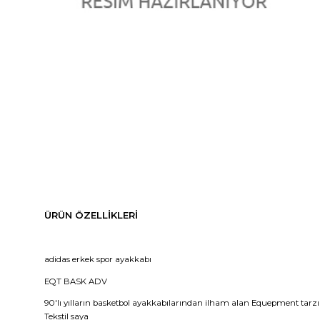
ÜRÜN ÖZELLIKLERI
adidas erkek spor ayakkabı
EQT BASK ADV
90'lı yılların basketbol ayakkabılarından ilham alan Equepment tarz
Tekstil saya