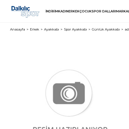
İNDİRİM
KADIN
ERKEK
ÇOCUK
SPOR DALLARI
MARKA
Anasayfa
Erkek
Ayakkabı
Spor Ayakkabı
Günlük Ayakkabı
ad