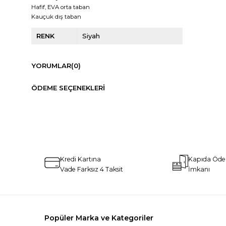
Hafif, EVA orta taban
Kauçuk dış taban
RENK
Siyah
YORUMLAR
(0)
ÖDEME SEÇENEKLERI
Kredi Kartına
Kapıda Öd
Vade Farksız 4 Taksit
İmkanı
Popüler Marka ve Kategoriler