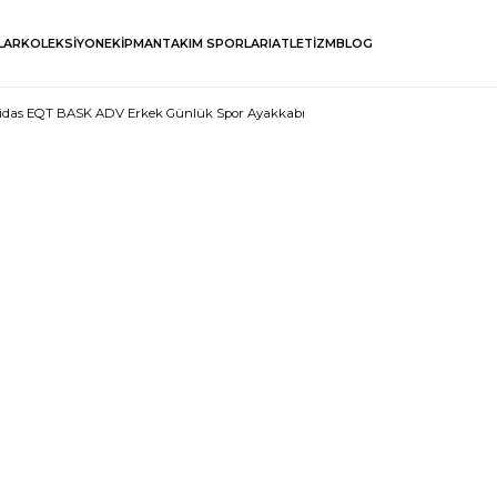
LAR
KOLEKSİYON
EKİPMAN
TAKIM SPORLARI
ATLETİZM
BLOG
idas EQT BASK ADV Erkek Günlük Spor Ayakkabı