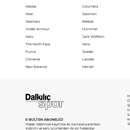
Adidas
Columbia
Nike
Salomon
Skechers
Reebok
Under Armour
Hummel
Asics
Jack Wolfskin
The North Face
Vans
Puma
Scooter
Converse
Lacoste
New Balance
Merrell
H
Ö
Ş
M
İ
K
E-BÜLTEN ABONELİĞİ
S
Haber listemize kayıt olarak kampanyalardan,
indirim ve yeni ürünlerden ilk siz haberdar