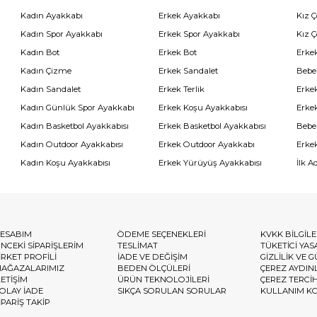
Kadın Ayakkabı
Erkek Ayakkabı
Kız 
Kadın Spor Ayakkabı
Erkek Spor Ayakkabı
Kız 
Kadın Bot
Erkek Bot
Erkek
Kadın Çizme
Erkek Sandalet
Bebe
Kadın Sandalet
Erkek Terlik
Erke
Kadın Günlük Spor Ayakkabı
Erkek Koşu Ayakkabısı
Erke
Kadın Basketbol Ayakkabısı
Erkek Basketbol Ayakkabısı
Bebe
Kadın Outdoor Ayakkabısı
Erkek Outdoor Ayakkabı
Erke
Kadın Koşu Ayakkabısı
Erkek Yürüyüş Ayakkabısı
İlk A
ESABIM
ÖDEME SEÇENEKLERİ
KVKK BİLGİL
NCEKİ SİPARİŞLERİM
TESLİMAT
TÜKETİCİ YAS
İRKET PROFİLİ
İADE VE DEĞİŞİM
GİZLİLİK VE 
AĞAZALARIMIZ
BEDEN ÖLÇÜLERİ
ÇEREZ AYDIN
LETİŞİM
ÜRÜN TEKNOLOJİLERİ
ÇEREZ TERCİ
OLAY İADE
SIKÇA SORULAN SORULAR
KULLANIM K
İPARİŞ TAKİP