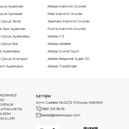
Çocuk Ayakkabı
Adidas İndirimli Ürünler
Çocuk Sandalet
Nike İndirimli Ürünler
 Çocuk Terlik
Skechers İndirimli Ürünler
k Spor Ayakkabı
Puma İndirimli Ürünler
k Çocuk Ayakkabısı
Adidas Y-3
k Çocuk Bot
Adidas Adilette
k Ayakkabısı
Adidas Grand Court
k Çocuk Krampon
Adidas Response Super 3.0
dım Ayakkabısı
Adidas Tracefinder
ENDİRMESİ
İLETİŞİM
ASI
İzmir Caddesi No:22/12-13 Kızılay ANKARA
GÜVENLİK
0850 333 36 06
LATMA METNİ
HLERİM
destek@dalkilicspor.com
OŞULLARI