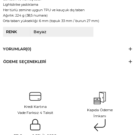
Lightstrike yastıklama
Her türlü zemine uygun TPU ve kauçuk dış taban
Ağırlık: 224 g (38,5 numara)
Orta taban yüksekliği: 6 mm (topuk 33 mm / burun 27 mm)
RENK
Beyaz
YORUMLAR
(0)
ÖDEME SEÇENEKLERI
Kredi Kartına
Kapıda Ödeme
Vade Farksız 4 Taksit
İmkanı