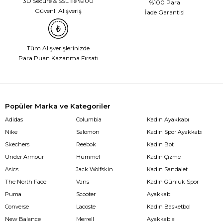
3D Secure & SSL İle %100
%100 Para
Güvenli Alışveriş
İade Garantisi
Tüm Alışverişlerinizde
Para Puan Kazanma Fırsatı
Popüler Marka ve Kategoriler
Adidas
Columbia
Kadın Ayakkabı
Nike
Salomon
Kadın Spor Ayakkabı
Skechers
Reebok
Kadın Bot
Under Armour
Hummel
Kadın Çizme
Asics
Jack Wolfskin
Kadın Sandalet
The North Face
Vans
Kadın Günlük Spor
Puma
Scooter
Ayakkabı
Converse
Lacoste
Kadın Basketbol
New Balance
Merrell
Ayakkabısı