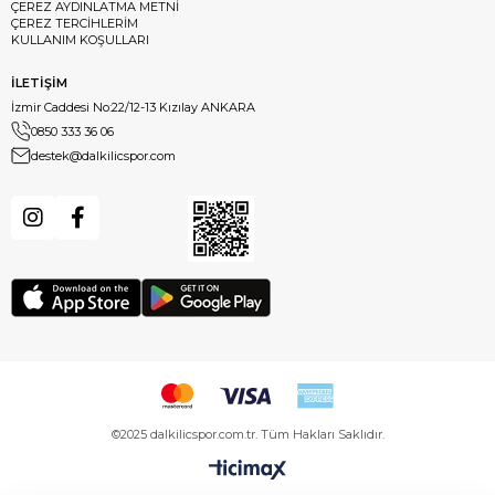
ÇEREZ AYDINLATMA METNİ
ÇEREZ TERCİHLERİM
KULLANIM KOŞULLARI
İLETİŞİM
İzmir Caddesi No:22/12-13 Kızılay ANKARA
0850 333 36 06
destek@dalkilicspor.com
©2025 dalkilicspor.com.tr. Tüm Hakları Saklıdır.