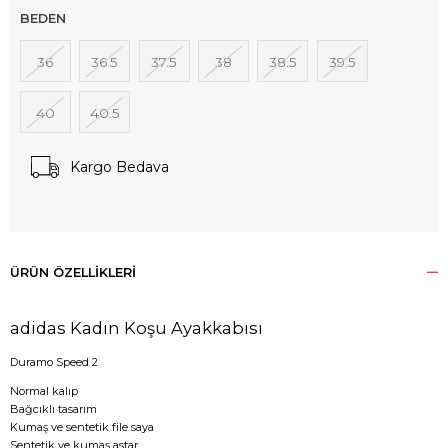
BEDEN
36
36.5
37.5
38
38.5
39.5
40
40.5
Kargo Bedava
ÜRÜN ÖZELLIKLERI
adidas Kadın Koşu Ayakkabısı
Duramo Speed 2
Normal kalıp
Bağcıklı tasarım
Kumaş ve sentetik file saya
Sentetik ve kumaş astar