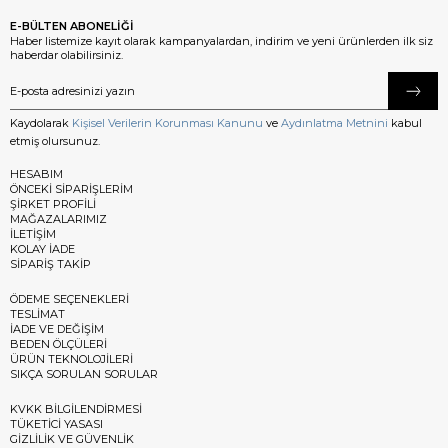
E-BÜLTEN ABONELİĞİ
Haber listemize kayıt olarak kampanyalardan, indirim ve yeni ürünlerden ilk siz
haberdar olabilirsiniz.
Kaydolarak
Kişisel Verilerin Korunması Kanunu
ve
Aydınlatma Metnini
kabul
etmiş olursunuz.
HESABIM
ÖNCEKİ SİPARİŞLERİM
ŞİRKET PROFİLİ
MAĞAZALARIMIZ
İLETİŞİM
KOLAY İADE
SİPARİŞ TAKİP
ÖDEME SEÇENEKLERİ
TESLİMAT
İADE VE DEĞİŞİM
BEDEN ÖLÇÜLERİ
ÜRÜN TEKNOLOJİLERİ
SIKÇA SORULAN SORULAR
KVKK BİLGİLENDİRMESİ
TÜKETİCİ YASASI
GİZLİLİK VE GÜVENLİK