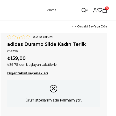
0
< < Önceki Sayfaya Dön
0.0
(
0
Yorum)
adidas Duramo Slide Kadın Terlik
G14309
₺159,00
₺39,75
'den başlayan taksitlerle
Diğer taksit seçenekleri
Ürün stoklarımızda kalmamıştır.