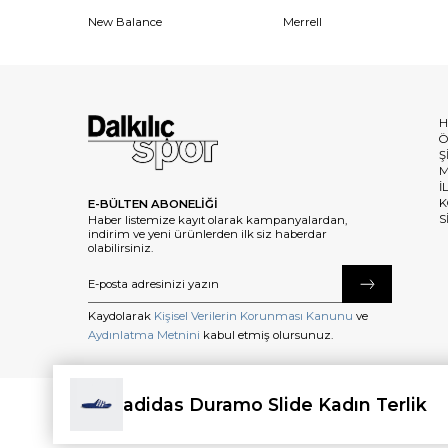
New Balance
Merrell
H
Ö
Ş
M
İ
K
E-BÜLTEN ABONELİĞİ
S
Haber listemize kayıt olarak kampanyalardan,
indirim ve yeni ürünlerden ilk siz haberdar
olabilirsiniz.
Kaydolarak
Kişisel Verilerin Korunması Kanunu
ve
Aydınlatma Metnini
kabul etmiş olursunuz.
adidas Duramo Slide Kadın Terlik
©2025 dalkilicspor.com.tr. Tüm Hakları Saklıdır.