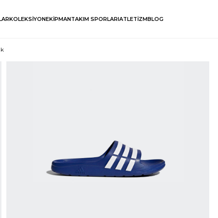
LAR
KOLEKSİYON
EKİPMAN
TAKIM SPORLARI
ATLETİZM
BLOG
ik