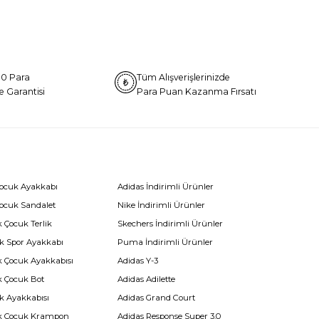
0 Para
Tüm Alışverişlerinizde
e Garantisi
Para Puan Kazanma Fırsatı
Çocuk Ayakkabı
Adidas İndirimli Ürünler
Çocuk Sandalet
Nike İndirimli Ürünler
 Çocuk Terlik
Skechers İndirimli Ürünler
k Spor Ayakkabı
Puma İndirimli Ürünler
k Çocuk Ayakkabısı
Adidas Y-3
k Çocuk Bot
Adidas Adilette
k Ayakkabısı
Adidas Grand Court
k Çocuk Krampon
Adidas Response Super 3.0