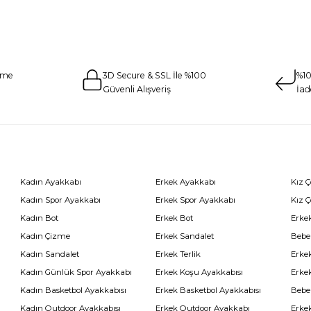
eme
3D Secure & SSL İle %100
%10
Güvenli Alışveriş
İad
Kadın Ayakkabı
Erkek Ayakkabı
Kız 
Kadın Spor Ayakkabı
Erkek Spor Ayakkabı
Kız 
Kadın Bot
Erkek Bot
Erkek
Kadın Çizme
Erkek Sandalet
Bebe
Kadın Sandalet
Erkek Terlik
Erke
Kadın Günlük Spor Ayakkabı
Erkek Koşu Ayakkabısı
Erke
Kadın Basketbol Ayakkabısı
Erkek Basketbol Ayakkabısı
Bebe
Kadın Outdoor Ayakkabısı
Erkek Outdoor Ayakkabı
Erke