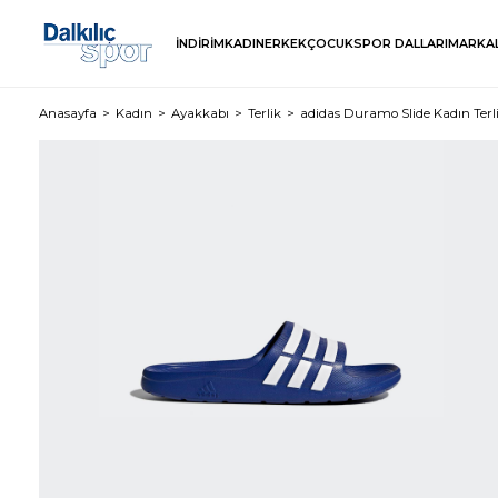
İNDİRİM
KADIN
ERKEK
ÇOCUK
SPOR DALLARI
MARKA
Anasayfa
Kadın
Ayakkabı
Terlik
adidas Duramo Slide Kadın Terl