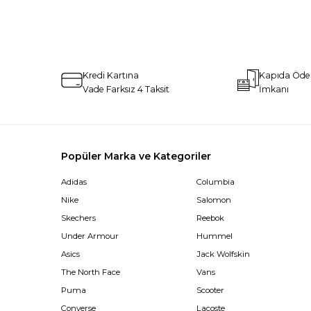
Kredi Kartına
Kapıda Öd
Vade Farksız 4 Taksit
İmkanı
Popüler Marka ve Kategoriler
Adidas
Columbia
Nike
Salomon
Skechers
Reebok
Under Armour
Hummel
Asics
Jack Wolfskin
The North Face
Vans
Puma
Scooter
Converse
Lacoste