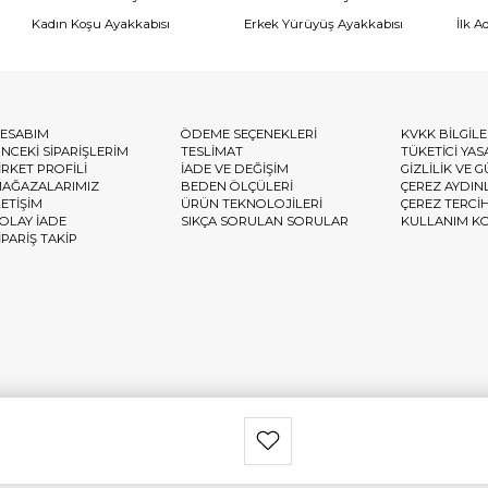
Kadın Koşu Ayakkabısı
Erkek Yürüyüş Ayakkabısı
İlk A
ESABIM
ÖDEME SEÇENEKLERİ
KVKK BİLGİL
NCEKİ SİPARİŞLERİM
TESLİMAT
TÜKETİCİ YAS
İRKET PROFİLİ
İADE VE DEĞİŞİM
GİZLİLİK VE 
AĞAZALARIMIZ
BEDEN ÖLÇÜLERİ
ÇEREZ AYDIN
LETİŞİM
ÜRÜN TEKNOLOJİLERİ
ÇEREZ TERCİ
OLAY İADE
SIKÇA SORULAN SORULAR
KULLANIM K
İPARİŞ TAKİP