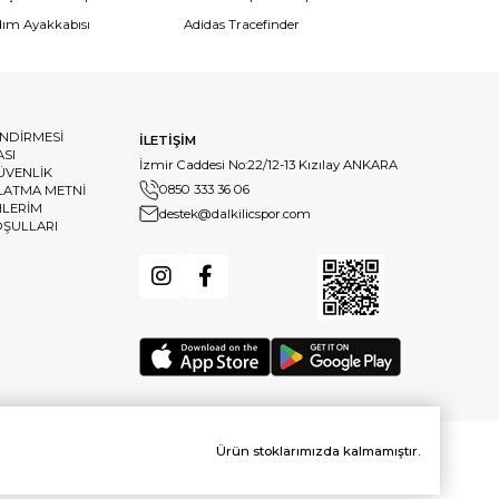
dım Ayakkabısı
Adidas Tracefinder
ENDİRMESİ
İLETİŞİM
ASI
İzmir Caddesi No:22/12-13 Kızılay ANKARA
GÜVENLİK
0850 333 36 06
LATMA METNİ
HLERİM
destek@dalkilicspor.com
OŞULLARI
Ürün stoklarımızda kalmamıştır.