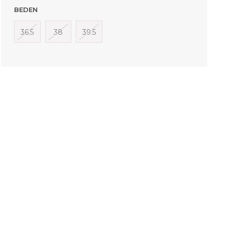
BEDEN
36.5
38
39.5