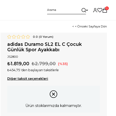
0
< < Önceki Sayfaya Dön
0.0
(
0
Yorum)
adidas Duramo SL2 EL C Çocuk
Günlük Spor Ayakkabı
JS2800
₺1.819,00
₺2.799,00
35
₺454,75
'den başlayan taksitlerle
Diğer taksit seçenekleri
Ürün stoklarımızda kalmamıştır.