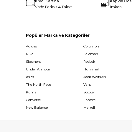
Kredi Kartına
Kapıda Öd
Vade Farksız 4 Taksit
İmkanı
Popüler Marka ve Kategoriler
Adidas
Columbia
Nike
Salomon
Skechers
Reebok
Under Armour
Hummel
Asics
Jack Wolfskin
The North Face
Vans
Puma
Scooter
Converse
Lacoste
New Balance
Merrell