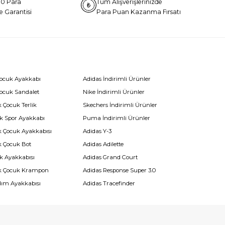
0 Para
Tüm Alışverişlerinizde
e Garantisi
Para Puan Kazanma Fırsatı
Çocuk Ayakkabı
Adidas İndirimli Ürünler
Çocuk Sandalet
Nike İndirimli Ürünler
 Çocuk Terlik
Skechers İndirimli Ürünler
k Spor Ayakkabı
Puma İndirimli Ürünler
k Çocuk Ayakkabısı
Adidas Y-3
k Çocuk Bot
Adidas Adilette
k Ayakkabısı
Adidas Grand Court
k Çocuk Krampon
Adidas Response Super 3.0
dım Ayakkabısı
Adidas Tracefinder