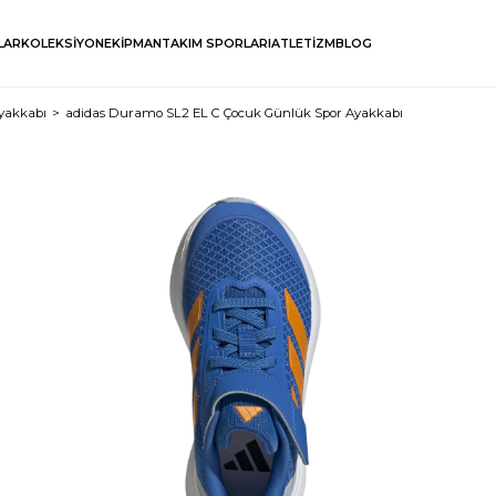
LAR
KOLEKSİYON
EKİPMAN
TAKIM SPORLARI
ATLETİZM
BLOG
yakkabı
adidas Duramo SL2 EL C Çocuk Günlük Spor Ayakkabı