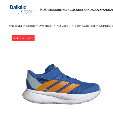
İNDİRİM
KADIN
ERKEK
ÇOCUK
SPOR DALLARI
MARKA
Anasayfa
Çocuk
Ayakkabı
Kız Çocuk
Spor Ayakkabı
Günlük A
İndirim Fırsatı