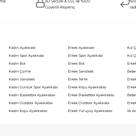
eme
3D Secure & SSL İle %100
%10
Güvenli Alışveriş
İad
Kadın Ayakkabı
Erkek Ayakkabı
Kız 
Kadın Spor Ayakkabı
Erkek Spor Ayakkabı
Kız 
Kadın Bot
Erkek Bot
Erkek
Kadın Çizme
Erkek Sandalet
Bebe
Kadın Sandalet
Erkek Terlik
Erke
Kadın Günlük Spor Ayakkabı
Erkek Koşu Ayakkabısı
Erke
Kadın Basketbol Ayakkabısı
Erkek Basketbol Ayakkabısı
Bebe
Kadın Outdoor Ayakkabısı
Erkek Outdoor Ayakkabı
Erke
Kadın Koşu Ayakkabısı
Erkek Yürüyüş Ayakkabısı
İlk A