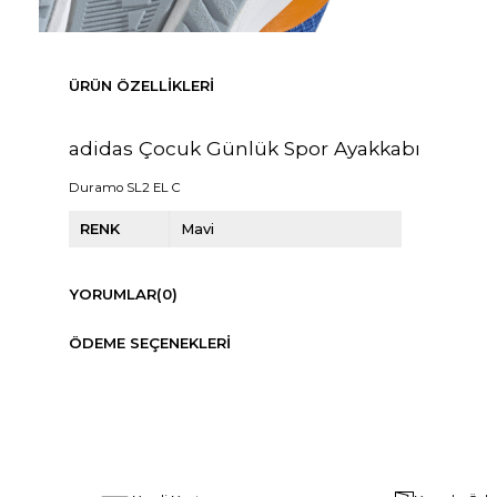
ÜRÜN ÖZELLIKLERI
adidas Çocuk Günlük Spor Ayakkabı
Duramo SL2 EL C
RENK
Mavi
YORUMLAR
(0)
ÖDEME SEÇENEKLERI