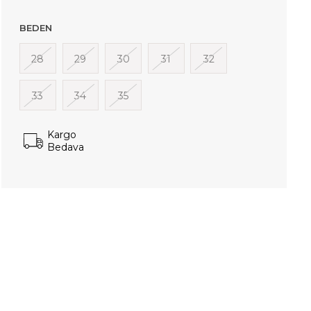
BEDEN
28
29
30
31
32
33
34
35
Kargo
Bedava