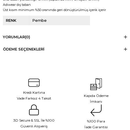
Adiwear dış taban
Üst kısım minimum %50 oranında geri dönüştürülmüş içerik içerir
RENK
Pembe
YORUMLAR
(0)
ÖDEME SEÇENEKLERI
Kredi Kartına
Kapıda Ödeme
Vade Farksız 4 Taksit
İmkanı
3D Secure & SSL İle %100
%100 Para
Güvenli Alışveriş
İade Garantisi