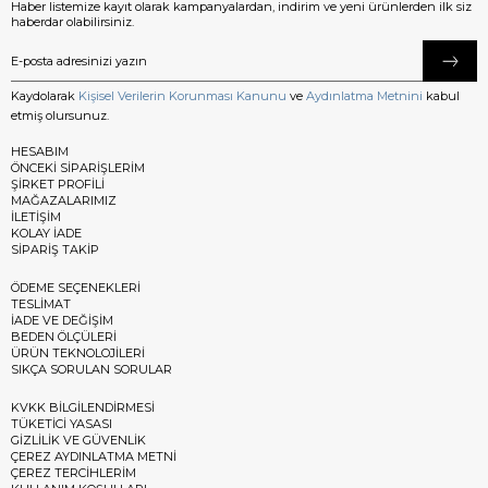
Haber listemize kayıt olarak kampanyalardan, indirim ve yeni ürünlerden ilk siz
haberdar olabilirsiniz.
Kaydolarak
Kişisel Verilerin Korunması Kanunu
ve
Aydınlatma Metnini
kabul
etmiş olursunuz.
HESABIM
ÖNCEKİ SİPARİŞLERİM
ŞİRKET PROFİLİ
MAĞAZALARIMIZ
İLETİŞİM
KOLAY İADE
SİPARİŞ TAKİP
ÖDEME SEÇENEKLERİ
TESLİMAT
İADE VE DEĞİŞİM
BEDEN ÖLÇÜLERİ
ÜRÜN TEKNOLOJİLERİ
SIKÇA SORULAN SORULAR
KVKK BİLGİLENDİRMESİ
TÜKETİCİ YASASI
GİZLİLİK VE GÜVENLİK
ÇEREZ AYDINLATMA METNİ
ÇEREZ TERCİHLERİM