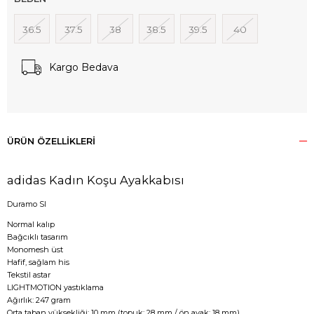
36.5
37.5
38
38.5
39.5
40
Kargo Bedava
ÜRÜN ÖZELLIKLERI
adidas Kadın Koşu Ayakkabısı
Duramo Sl
Normal kalıp
Bağcıklı tasarım
Monomesh üst
Hafif, sağlam his
Tekstil astar
LIGHTMOTION yastıklama
Ağırlık: 247 gram
Orta taban yüksekliği: 10 mm (topuk: 28 mm / ön ayak: 18 mm)