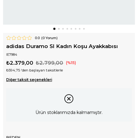
0.0
(
0
Yorum)
adidas Duramo Sl Kadın Koşu Ayakkabısı
IE7984
₺2.379,00
₺2.799,00
15
₺594,75
'den başlayan taksitlerle
Diğer taksit seçenekleri
Ürün stoklarımızda kalmamıştır.
BEDEN