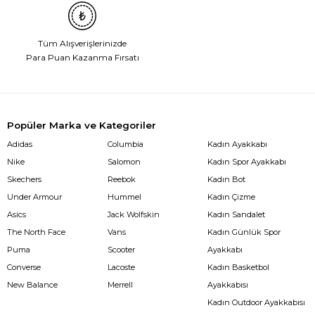
Tüm Alışverişlerinizde
Para Puan Kazanma Fırsatı
Popüler Marka ve Kategoriler
Adidas
Columbia
Kadın Ayakkabı
Nike
Salomon
Kadın Spor Ayakkabı
Skechers
Reebok
Kadın Bot
Under Armour
Hummel
Kadın Çizme
Asics
Jack Wolfskin
Kadın Sandalet
The North Face
Vans
Kadın Günlük Spor
Puma
Scooter
Ayakkabı
Converse
Lacoste
Kadın Basketbol
New Balance
Merrell
Ayakkabısı
Kadın Outdoor Ayakkabısı