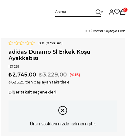
0
< < Önceki Sayfaya Dön
0.0
(
0
Yorum)
adidas Duramo Sl Erkek Koşu
Ayakkabısı
IE7261
₺2.745,00
₺3.229,00
15
₺686,25
'den başlayan taksitlerle
Diğer taksit seçenekleri
Ürün stoklarımızda kalmamıştır.