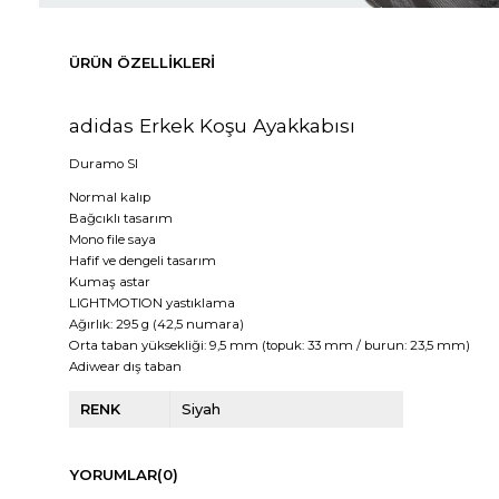
ÜRÜN ÖZELLIKLERI
adidas Erkek Koşu Ayakkabısı
Duramo Sl
Normal kalıp
Bağcıklı tasarım
Mono file saya
Hafif ve dengeli tasarım
Kumaş astar
LIGHTMOTION yastıklama
Ağırlık: 295 g (42,5 numara)
Orta taban yüksekliği: 9,5 mm (topuk: 33 mm / burun: 23,5 mm)
Adiwear dış taban
RENK
Siyah
YORUMLAR
(0)