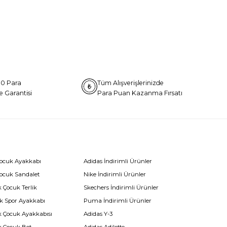
0 Para
Tüm Alışverişlerinizde
e Garantisi
Para Puan Kazanma Fırsatı
Çocuk Ayakkabı
Adidas İndirimli Ürünler
Çocuk Sandalet
Nike İndirimli Ürünler
 Çocuk Terlik
Skechers İndirimli Ürünler
k Spor Ayakkabı
Puma İndirimli Ürünler
k Çocuk Ayakkabısı
Adidas Y-3