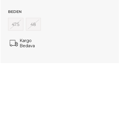
BEDEN
47.5
48
Kargo
Bedava