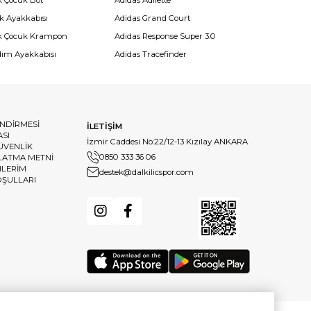
k Çocuk Bot
Adidas Adilette
k Ayakkabısı
Adidas Grand Court
k Çocuk Krampon
Adidas Response Super 3.0
dım Ayakkabısı
Adidas Tracefinder
ENDİRMESİ
İLETİŞİM
ASI
İzmir Caddesi No:22/12-13 Kızılay ANKARA
GÜVENLİK
0850 333 36 06
LATMA METNİ
HLERİM
destek@dalkilicspor.com
OŞULLARI