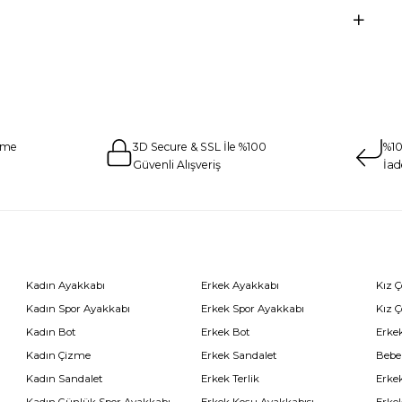
eme
3D Secure & SSL İle %100
%10
Güvenli Alışveriş
İad
Kadın Ayakkabı
Erkek Ayakkabı
Kız 
Kadın Spor Ayakkabı
Erkek Spor Ayakkabı
Kız 
Kadın Bot
Erkek Bot
Erkek
Kadın Çizme
Erkek Sandalet
Bebe
Kadın Sandalet
Erkek Terlik
Erke