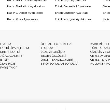
Kadın Günlük Spor Ayakkabı
Erkek Koşu Ayakkabısı
Erke
Kadın Basketbol Ayakkabısı
Erkek Basketbol Ayakkabısı
Bebe
Kadın Outdoor Ayakkabısı
Erkek Outdoor Ayakkabı
Erke
Kadın Koşu Ayakkabısı
Erkek Yürüyüş Ayakkabısı
İlk A
ESABIM
ÖDEME SEÇENEKLERİ
KVKK BİLGİL
NCEKİ SİPARİŞLERİM
TESLİMAT
TÜKETİCİ YAS
İRKET PROFİLİ
İADE VE DEĞİŞİM
GİZLİLİK VE 
AĞAZALARIMIZ
BEDEN ÖLÇÜLERİ
ÇEREZ AYDIN
LETİŞİM
ÜRÜN TEKNOLOJİLERİ
ÇEREZ TERCİ
OLAY İADE
SIKÇA SORULAN SORULAR
KULLANIM K
İPARİŞ TAKİP