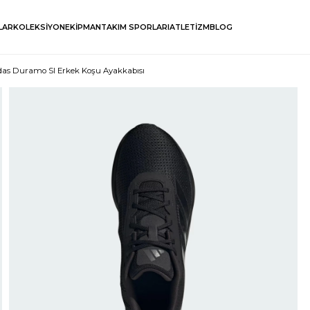
LAR
KOLEKSİYON
EKİPMAN
TAKIM SPORLARI
ATLETİZM
BLOG
das Duramo Sl Erkek Koşu Ayakkabısı