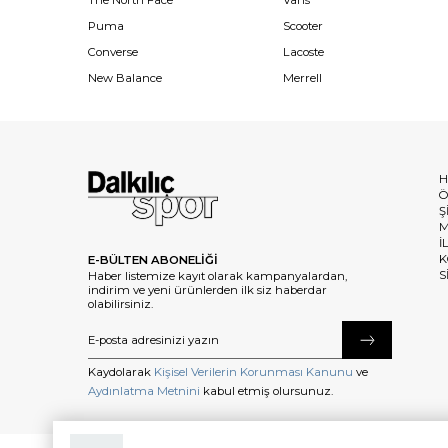
The North Face
Vans
Puma
Scooter
Converse
Lacoste
New Balance
Merrell
H
Ö
Ş
M
İ
K
E-BÜLTEN ABONELİĞİ
S
Haber listemize kayıt olarak kampanyalardan,
indirim ve yeni ürünlerden ilk siz haberdar
olabilirsiniz.
Kaydolarak
Kişisel Verilerin Korunması Kanunu
ve
Aydınlatma Metnini
kabul etmiş olursunuz.