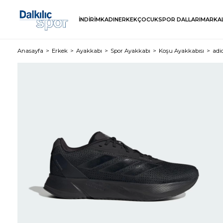
İNDİRİM
KADIN
ERKEK
ÇOCUK
SPOR DALLARI
MARKA
Anasayfa
Erkek
Ayakkabı
Spor Ayakkabı
Koşu Ayakkabısı
adi