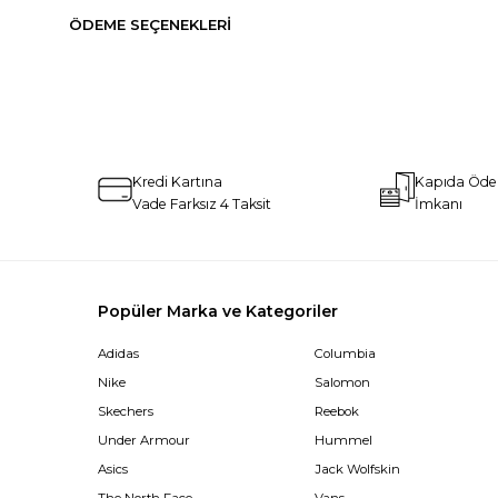
ÖDEME SEÇENEKLERI
Kredi Kartına
Kapıda Öd
Vade Farksız 4 Taksit
İmkanı
Popüler Marka ve Kategoriler
Adidas
Columbia
Nike
Salomon
Skechers
Reebok
Under Armour
Hummel
Asics
Jack Wolfskin