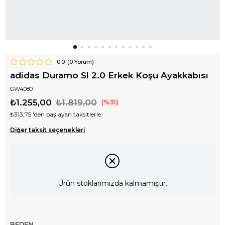
0.0
(
0
Yorum)
adidas Duramo Sl 2.0 Erkek Koşu Ayakkabısı
GW4080
₺1.255,00
₺1.819,00
31
₺313,75
'den başlayan taksitlerle
Diğer taksit seçenekleri
Ürün stoklarımızda kalmamıştır.
BEDEN