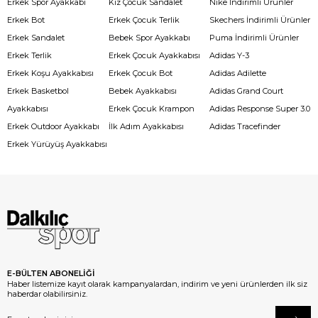
Erkek Spor Ayakkabı
Kız Çocuk Sandalet
Nike İndirimli Ürünler
Erkek Bot
Erkek Çocuk Terlik
Skechers İndirimli Ürünler
Erkek Sandalet
Bebek Spor Ayakkabı
Puma İndirimli Ürünler
Erkek Terlik
Erkek Çocuk Ayakkabısı
Adidas Y-3
Erkek Koşu Ayakkabısı
Erkek Çocuk Bot
Adidas Adilette
Erkek Basketbol
Bebek Ayakkabısı
Adidas Grand Court
Ayakkabısı
Erkek Çocuk Krampon
Adidas Response Super 3.0
Erkek Outdoor Ayakkabı
İlk Adım Ayakkabısı
Adidas Tracefinder
Erkek Yürüyüş Ayakkabısı
E-BÜLTEN ABONELİĞİ
Haber listemize kayıt olarak kampanyalardan, indirim ve yeni ürünlerden ilk siz
haberdar olabilirsiniz.