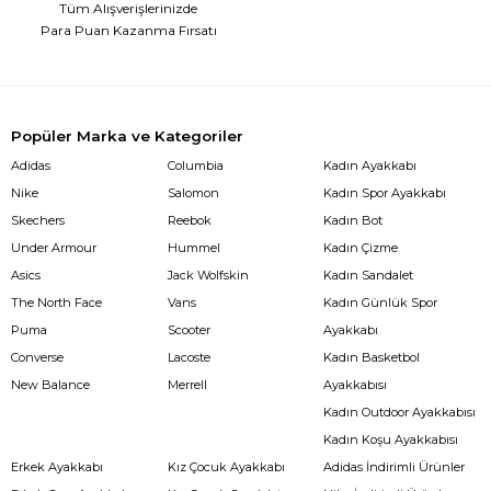
Tüm Alışverişlerinizde
Para Puan Kazanma Fırsatı
Popüler Marka ve Kategoriler
Adidas
Columbia
Kadın Ayakkabı
Nike
Salomon
Kadın Spor Ayakkabı
Skechers
Reebok
Kadın Bot
Under Armour
Hummel
Kadın Çizme
Asics
Jack Wolfskin
Kadın Sandalet
The North Face
Vans
Kadın Günlük Spor
Puma
Scooter
Ayakkabı
Converse
Lacoste
Kadın Basketbol
New Balance
Merrell
Ayakkabısı
Kadın Outdoor Ayakkabısı
Kadın Koşu Ayakkabısı
Erkek Ayakkabı
Kız Çocuk Ayakkabı
Adidas İndirimli Ürünler