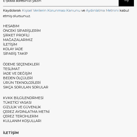
Kaydolarak
Kişisel Verilerin Korunması Kanunu
ve
Aydınlatma Metnini
kabul
etmiş olursunuz.
HESABIM
ÖNCEKİ SİPARİŞLERİM
ŞİRKET PROFİLİ
MAĞAZALARIMIZ
İLETİŞİM
KOLAY İADE
SİPARİŞ TAKİP
ÖDEME SEÇENEKLERİ
TESLİMAT
İADE VE DEĞİŞİM
BEDEN ÖLÇÜLERİ
ÜRÜN TEKNOLOJİLERİ
SIKÇA SORULAN SORULAR
KVKK BİLGİLENDİRMESİ
TÜKETİCİ YASASI
GİZLİLİK VE GÜVENLİK
ÇEREZ AYDINLATMA METNİ
ÇEREZ TERCİHLERİM
KULLANIM KOŞULLARI
İLETİŞİM