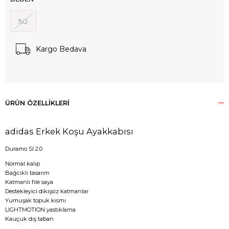
50
Kargo Bedava
ÜRÜN ÖZELLIKLERI
adidas Erkek Koşu Ayakkabısı
Duramo Sl 2.0
Normal kalıp
Bağcıklı tasarım
Katmanlı file saya
Destekleyici dikişsiz katmanlar
Yumuşak topuk kısmı
LIGHTMOTION yastıklama
Kauçuk dış taban