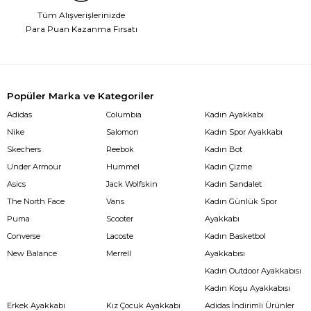
Tüm Alışverişlerinizde
Para Puan Kazanma Fırsatı
Popüler Marka ve Kategoriler
Adidas
Columbia
Kadın Ayakkabı
Nike
Salomon
Kadın Spor Ayakkabı
Skechers
Reebok
Kadın Bot
Under Armour
Hummel
Kadın Çizme
Asics
Jack Wolfskin
Kadın Sandalet
The North Face
Vans
Kadın Günlük Spor
Puma
Scooter
Ayakkabı
Converse
Lacoste
Kadın Basketbol
New Balance
Merrell
Ayakkabısı
Kadın Outdoor Ayakkabısı
Kadın Koşu Ayakkabısı
Erkek Ayakkabı
Kız Çocuk Ayakkabı
Adidas İndirimli Ürünler