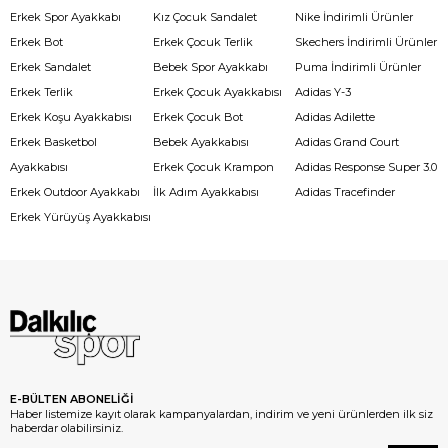
Erkek Spor Ayakkabı
Kız Çocuk Sandalet
Nike İndirimli Ürünler
Erkek Bot
Erkek Çocuk Terlik
Skechers İndirimli Ürünler
Erkek Sandalet
Bebek Spor Ayakkabı
Puma İndirimli Ürünler
Erkek Terlik
Erkek Çocuk Ayakkabısı
Adidas Y-3
Erkek Koşu Ayakkabısı
Erkek Çocuk Bot
Adidas Adilette
Erkek Basketbol
Bebek Ayakkabısı
Adidas Grand Court
Ayakkabısı
Erkek Çocuk Krampon
Adidas Response Super 3.0
Erkek Outdoor Ayakkabı
İlk Adım Ayakkabısı
Adidas Tracefinder
Erkek Yürüyüş Ayakkabısı
E-BÜLTEN ABONELİĞİ
Haber listemize kayıt olarak kampanyalardan, indirim ve yeni ürünlerden ilk siz
haberdar olabilirsiniz.