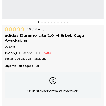
0.0
(
0
Yorum)
adidas Duramo Lite 2.0 M Erkek Koşu
Ayakkabısı
CG4048
₺233,00
₺359,00
35
₺58,25
'den başlayan taksitlerle
Diğer taksit seçenekleri
Ürün stoklarımızda kalmamıştır.