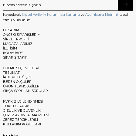
Kaydolarak
Kişisel Verilerin Korunması Kanunu
ve
Aydınlatma Metnini
kabul
etmiş olursunuz.
HESABIM
ÖNCEKİ SİPARİŞLERİM
ŞİRKET PROFİLİ
MAĞAZALARIMIZ
İLETİŞİM
KOLAY İADE
SİPARİŞ TAKİP
ÖDEME SEÇENEKLERİ
TESLİMAT
İADE VE DEĞİŞİM
BEDEN ÖLÇÜLERİ
ÜRÜN TEKNOLOJİLERİ
SIKÇA SORULAN SORULAR
KVKK BİLGİLENDİRMESİ
TÜKETİCİ YASASI
GİZLİLİK VE GÜVENLİK
ÇEREZ AYDINLATMA METNİ
ÇEREZ TERCİHLERİM
KULLANIM KOŞULLARI
İLETİŞİM