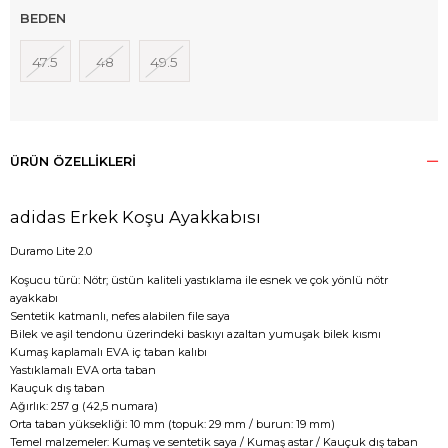
BEDEN
47.5
48
49.5
ÜRÜN ÖZELLIKLERI
adidas Erkek Koşu Ayakkabısı
Duramo Lite 2.0
Koşucu türü: Nötr; üstün kaliteli yastıklama ile esnek ve çok yönlü nötr
ayakkabı
Sentetik katmanlı, nefes alabilen file saya
Bilek ve aşil tendonu üzerindeki baskıyı azaltan yumuşak bilek kısmı
Kumaş kaplamalı EVA iç taban kalıbı
Yastıklamalı EVA orta taban
Kauçuk dış taban
Ağırlık: 257 g (42,5 numara)
Orta taban yüksekliği: 10 mm (topuk: 29 mm / burun: 19 mm)
Temel malzemeler: Kumaş ve sentetik saya / Kumaş astar / Kauçuk dış taban