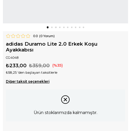
0.0
(
0
Yorum)
adidas Duramo Lite 2.0 Erkek Koşu
Ayakkabısı
CG4048
₺233,00
₺359,00
35
₺58,25
'den başlayan taksitlerle
Diğer taksit seçenekleri
Ürün stoklarımızda kalmamıştır.