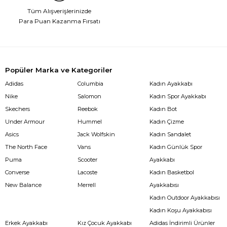
Tüm Alışverişlerinizde
Para Puan Kazanma Fırsatı
Popüler Marka ve Kategoriler
Adidas
Columbia
Kadın Ayakkabı
Nike
Salomon
Kadın Spor Ayakkabı
Skechers
Reebok
Kadın Bot
Under Armour
Hummel
Kadın Çizme
Asics
Jack Wolfskin
Kadın Sandalet
The North Face
Vans
Kadın Günlük Spor
Puma
Scooter
Ayakkabı
Converse
Lacoste
Kadın Basketbol
New Balance
Merrell
Ayakkabısı
Kadın Outdoor Ayakkabısı
Kadın Koşu Ayakkabısı
Erkek Ayakkabı
Kız Çocuk Ayakkabı
Adidas İndirimli Ürünler