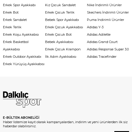
Erkek Spor Ayakkabı
Kız Çocuk Sandalet
Nike İndirimli Ürünler
Erkek Bot
Erkek Çocuk Terlik
Skechers İndirimli Ürünler
Erkek Sandalet
Bebek Spor Ayakkabı
Puma İndirimli Ürünler
Erkek Terlik
Erkek Çocuk Ayakkabısı
Adidas Y-3
Erkek Koşu Ayakkabısı
Erkek Çocuk Bot
Adidas Adilette
Erkek Basketbol
Bebek Ayakkabısı
Adidas Grand Court
Ayakkabısı
Erkek Çocuk Krampon
Adidas Response Super 3.0
Erkek Outdoor Ayakkabı
İlk Adım Ayakkabısı
Adidas Tracefinder
Erkek Yürüyüş Ayakkabısı
E-BÜLTEN ABONELİĞİ
Haber listemize kayıt olarak kampanyalardan, indirim ve yeni ürünlerden ilk siz
haberdar olabilirsiniz.