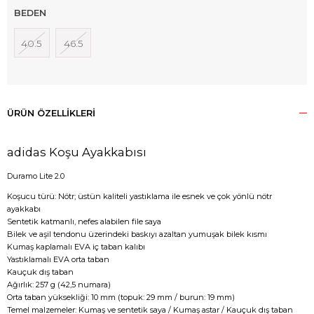
BEDEN
40.5
46.5
ÜRÜN ÖZELLIKLERI
adidas Koşu Ayakkabısı
Duramo Lite 2.0
Koşucu türü: Nötr; üstün kaliteli yastıklama ile esnek ve çok yönlü nötr
ayakkabı
Sentetik katmanlı, nefes alabilen file saya
Bilek ve aşil tendonu üzerindeki baskıyı azaltan yumuşak bilek kısmı
Kumaş kaplamalı EVA iç taban kalıbı
Yastıklamalı EVA orta taban
Kauçuk dış taban
Ağırlık: 257 g (42,5 numara)
Orta taban yüksekliği: 10 mm (topuk: 29 mm / burun: 19 mm)
Temel malzemeler: Kumaş ve sentetik saya / Kumaş astar / Kauçuk dış taban