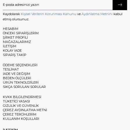
Kaydolarak
Kişisel Verilerin Korunması Kanunu
ve
Aydınlatma Metnini
kabul
etmiş olursunuz.
HESABIM
ÖNCEKİ SİPARİŞLERİM
ŞİRKET PROFİLİ
MAĞAZALARIMIZ
İLETİŞİM
KOLAY İADE
SİPARİŞ TAKİP
ÖDEME SEÇENEKLERİ
TESLİMAT
İADE VE DEĞİŞİM
BEDEN ÖLÇÜLERİ
ÜRÜN TEKNOLOJİLERİ
SIKÇA SORULAN SORULAR
KVKK BİLGİLENDİRMESİ
TÜKETİCİ YASASI
GİZLİLİK VE GÜVENLİK
ÇEREZ AYDINLATMA METNİ
ÇEREZ TERCİHLERİM
KULLANIM KOŞULLARI
İLETİŞİM