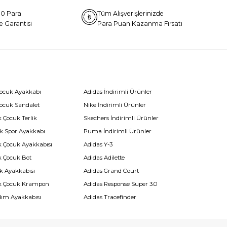
0 Para
Tüm Alışverişlerinizde
e Garantisi
Para Puan Kazanma Fırsatı
Çocuk Ayakkabı
Adidas İndirimli Ürünler
Çocuk Sandalet
Nike İndirimli Ürünler
 Çocuk Terlik
Skechers İndirimli Ürünler
k Spor Ayakkabı
Puma İndirimli Ürünler
k Çocuk Ayakkabısı
Adidas Y-3
k Çocuk Bot
Adidas Adilette
k Ayakkabısı
Adidas Grand Court
k Çocuk Krampon
Adidas Response Super 3.0
dım Ayakkabısı
Adidas Tracefinder