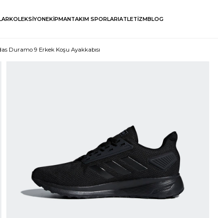
LAR
KOLEKSİYON
EKİPMAN
TAKIM SPORLARI
ATLETİZM
BLOG
das Duramo 9 Erkek Koşu Ayakkabısı