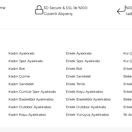
eme
3D Secure & SSL İle %100
%10
Güvenli Alışveriş
İad
Kadın Ayakkabı
Erkek Ayakkabı
Kız 
Kadın Spor Ayakkabı
Erkek Spor Ayakkabı
Kız 
Kadın Bot
Erkek Bot
Erkek
Kadın Çizme
Erkek Sandalet
Bebe
Kadın Sandalet
Erkek Terlik
Erke
Kadın Günlük Spor Ayakkabı
Erkek Koşu Ayakkabısı
Erke
Kadın Basketbol Ayakkabısı
Erkek Basketbol Ayakkabısı
Bebe
Kadın Outdoor Ayakkabısı
Erkek Outdoor Ayakkabı
Erke
Kadın Koşu Ayakkabısı
Erkek Yürüyüş Ayakkabısı
İlk A