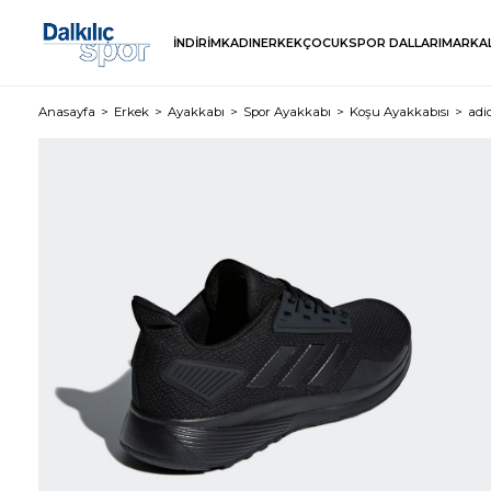
İNDİRİM
KADIN
ERKEK
ÇOCUK
SPOR DALLARI
MARKA
Anasayfa
Erkek
Ayakkabı
Spor Ayakkabı
Koşu Ayakkabısı
adi