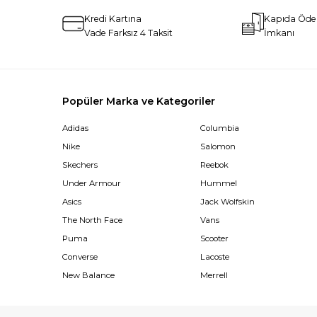
Kredi Kartına
Kapıda Öd
Vade Farksız 4 Taksit
İmkanı
Popüler Marka ve Kategoriler
Adidas
Columbia
Nike
Salomon
Skechers
Reebok
Under Armour
Hummel
Asics
Jack Wolfskin
The North Face
Vans
Puma
Scooter
Converse
Lacoste
New Balance
Merrell