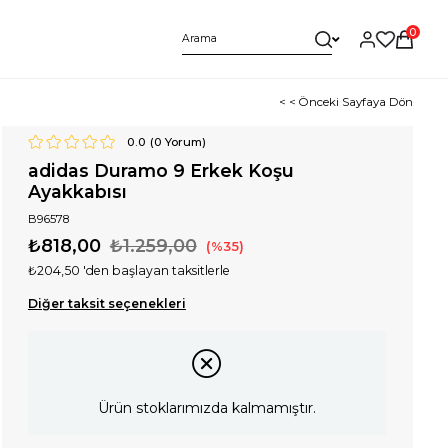
0
< < Önceki Sayfaya Dön
0.0
(
0
Yorum)
adidas Duramo 9 Erkek Koşu
Ayakkabısı
B96578
₺818,00
₺1.259,00
35
₺204,50
'den başlayan taksitlerle
Diğer taksit seçenekleri
Ürün stoklarımızda kalmamıştır.