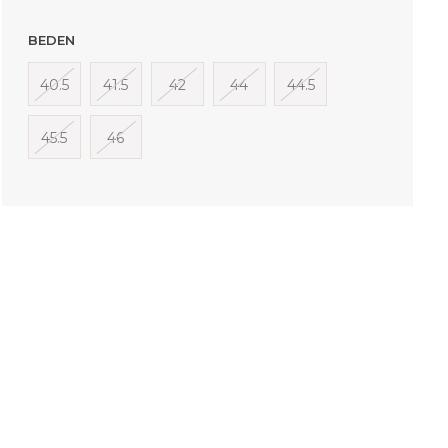
BEDEN
40.5
41.5
42
44
44.5
45.5
46