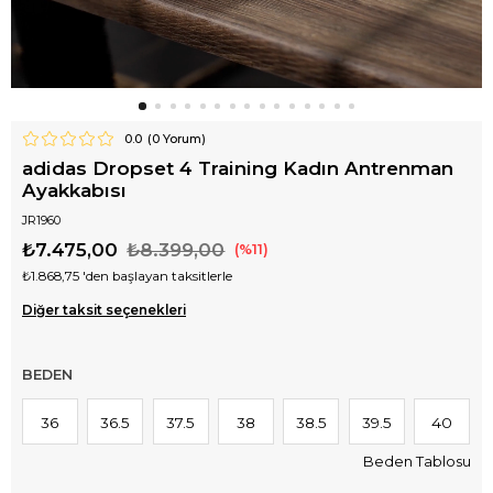
0.0
(
0
Yorum)
adidas Dropset 4 Training Kadın Antrenman
Ayakkabısı
JR1960
₺7.475,00
₺8.399,00
11
₺1.868,75
'den başlayan taksitlerle
Diğer taksit seçenekleri
BEDEN
36
36.5
37.5
38
38.5
39.5
40
Beden Tablosu