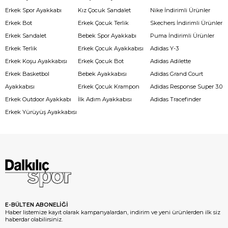
Erkek Spor Ayakkabı
Kız Çocuk Sandalet
Nike İndirimli Ürünler
Erkek Bot
Erkek Çocuk Terlik
Skechers İndirimli Ürünler
Erkek Sandalet
Bebek Spor Ayakkabı
Puma İndirimli Ürünler
Erkek Terlik
Erkek Çocuk Ayakkabısı
Adidas Y-3
Erkek Koşu Ayakkabısı
Erkek Çocuk Bot
Adidas Adilette
Erkek Basketbol
Bebek Ayakkabısı
Adidas Grand Court
Ayakkabısı
Erkek Çocuk Krampon
Adidas Response Super 3.0
Erkek Outdoor Ayakkabı
İlk Adım Ayakkabısı
Adidas Tracefinder
Erkek Yürüyüş Ayakkabısı
E-BÜLTEN ABONELİĞİ
Haber listemize kayıt olarak kampanyalardan, indirim ve yeni ürünlerden ilk siz
haberdar olabilirsiniz.