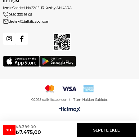
İLETİŞİM
İzmir Caddesi No:22/12-13 Kızılay ANKARA
0850 333 36 06
destek@dalkilicspor.com
©2025 dalkilicspor.com.tr. Tüm Hakları Saklıdır.
₺8.399,00
%11
₺7.475,00