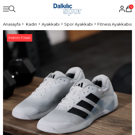
0
Anasayfa
Kadın
Ayakkabı
Spor Ayakkabı
Fitness Ayakkabısı
İndirim Fırsatı