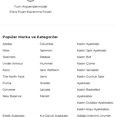
Tüm Alışverişlerinizde
Para Puan Kazanma Fırsatı
Popüler Marka ve Kategoriler
Adidas
Columbia
Kadın Ayakkabı
Nike
Salomon
Kadın Spor Ayakkabı
Skechers
Reebok
Kadın Bot
Under Armour
Hummel
Kadın Çizme
Asics
Jack Wolfskin
Kadın Sandalet
The North Face
Vans
Kadın Günlük Spor
Puma
Scooter
Ayakkabı
Converse
Lacoste
Kadın Basketbol
New Balance
Merrell
Ayakkabısı
Kadın Outdoor Ayakkabısı
Kadın Koşu Ayakkabısı
Erkek Ayakkabı
Kız Çocuk Ayakkabı
Adidas İndirimli Ürünler