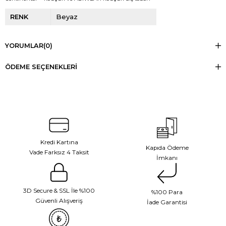
RENK
Beyaz
YORUMLAR
(0)
ÖDEME SEÇENEKLERI
Kredi Kartına
Kapıda Ödeme
Vade Farksız 4 Taksit
İmkanı
3D Secure & SSL İle %100
%100 Para
Güvenli Alışveriş
İade Garantisi