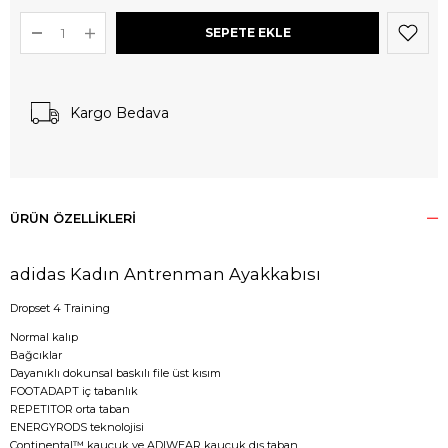
Kargo Bedava
ÜRÜN ÖZELLIKLERI
adidas Kadın Antrenman Ayakkabısı
Dropset 4 Training
Normal kalıp
Bağcıklar
Dayanıklı dokunsal baskılı file üst kısım
FOOTADAPT iç tabanlık
REPETITOR orta taban
ENERGYRODS teknolojisi
Continental™ kauçuk ve ADIWEAR kauçuk dış taban