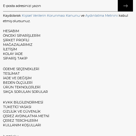
Kaydolarak
Kişisel Verilerin Korunması Kanunu
ve
Aydınlatma Metnini
kabul
etmiş olursunuz.
HESABIM
ÖNCEKİ SİPARİŞLERİM
ŞİRKET PROFİLİ
MAĞAZALARIMIZ
İLETİŞİM
KOLAY İADE
SİPARİŞ TAKİP
ÖDEME SEÇENEKLERİ
TESLİMAT
İADE VE DEĞİŞİM
BEDEN ÖLÇÜLERİ
ÜRÜN TEKNOLOJİLERİ
SIKÇA SORULAN SORULAR
KVKK BİLGİLENDİRMESİ
TÜKETİCİ YASASI
GİZLİLİK VE GÜVENLİK
ÇEREZ AYDINLATMA METNİ
ÇEREZ TERCİHLERİM
KULLANIM KOŞULLARI