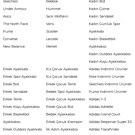
Skechers
Reebok
Kadın Bot
Under Armour
Hummel
Kadın Çizme
Asics
Jack Wolfskin
Kadın Sandalet
The North Face
Vans
Kadın Günlük Spor
Puma
Scooter
Ayakkabı
Converse
Lacoste
Kadın Basketbol
New Balance
Merrell
Ayakkabısı
Kadın Outdoor Ayakkabısı
Kadın Koşu Ayakkabısı
Erkek Ayakkabı
Kız Çocuk Ayakkabı
Adidas İndirimli Ürünler
Erkek Spor Ayakkabı
Kız Çocuk Sandalet
Nike İndirimli Ürünler
Erkek Bot
Erkek Çocuk Terlik
Skechers İndirimli Ürünler
Erkek Sandalet
Bebek Spor Ayakkabı
Puma İndirimli Ürünler
Erkek Terlik
Erkek Çocuk Ayakkabısı
Adidas Y-3
Erkek Koşu Ayakkabısı
Erkek Çocuk Bot
Adidas Adilette
Erkek Basketbol
Bebek Ayakkabısı
Adidas Grand Court
Ayakkabısı
Erkek Çocuk Krampon
Adidas Response Super 3.0
Erkek Outdoor Ayakkabı
İlk Adım Ayakkabısı
Adidas Tracefinder