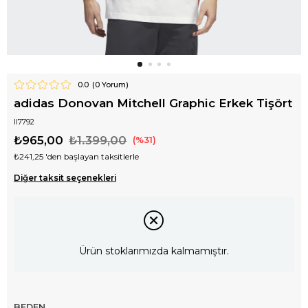
0.0
(
0
Yorum)
adidas Donovan Mitchell Graphic Erkek Tişört
II7792
₺965,00
₺1.399,00
31
₺241,25
'den başlayan taksitlerle
Diğer taksit seçenekleri
Ürün stoklarımızda kalmamıştır.
BEDEN