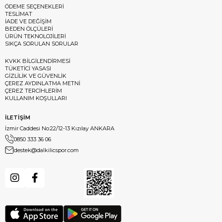
ÖDEME SEÇENEKLERİ
TESLİMAT
İADE VE DEĞİŞİM
BEDEN ÖLÇÜLERİ
ÜRÜN TEKNOLOJİLERİ
SIKÇA SORULAN SORULAR
KVKK BİLGİLENDİRMESİ
TÜKETİCİ YASASI
GİZLİLİK VE GÜVENLİK
ÇEREZ AYDINLATMA METNİ
ÇEREZ TERCİHLERİM
KULLANIM KOŞULLARI
İLETİŞİM
İzmir Caddesi No:22/12-13 Kızılay ANKARA
0850 333 36 06
destek@dalkilicspor.com