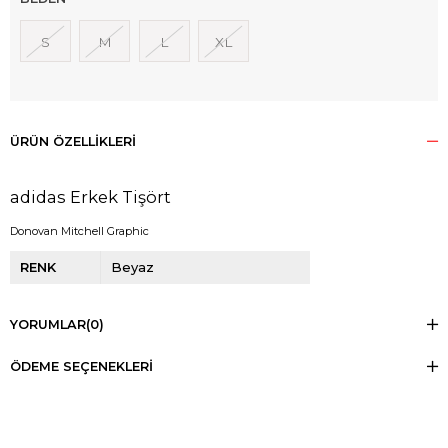
S
M
L
XL
ÜRÜN ÖZELLIKLERI
adidas Erkek Tişört
Donovan Mitchell Graphic
RENK
Beyaz
YORUMLAR
(0)
ÖDEME SEÇENEKLERI