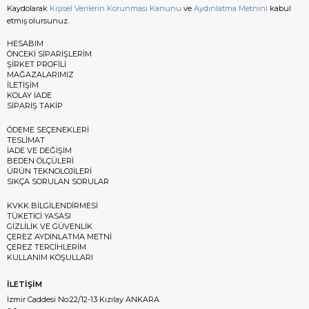
Kaydolarak
Kişisel Verilerin Korunması Kanunu
ve
Aydınlatma Metnini
kabul
etmiş olursunuz.
HESABIM
ÖNCEKİ SİPARİŞLERİM
ŞİRKET PROFİLİ
MAĞAZALARIMIZ
İLETİŞİM
KOLAY İADE
SİPARİŞ TAKİP
ÖDEME SEÇENEKLERİ
TESLİMAT
İADE VE DEĞİŞİM
BEDEN ÖLÇÜLERİ
ÜRÜN TEKNOLOJİLERİ
SIKÇA SORULAN SORULAR
KVKK BİLGİLENDİRMESİ
TÜKETİCİ YASASI
GİZLİLİK VE GÜVENLİK
ÇEREZ AYDINLATMA METNİ
ÇEREZ TERCİHLERİM
KULLANIM KOŞULLARI
İLETİŞİM
İzmir Caddesi No:22/12-13 Kızılay ANKARA