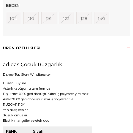
BEDEN
104
110
116
122
128
140
ÜRÜN ÖZELLIKLERI
adidas Çocuk Rüzgarlık
Disney Top Story Windbreaker
Düzenli uyum
Astarlı kapüşonlu tam fermuar
Dış kısım: %100 geri dönüştürülmüş polyester yırtılmaz
Astar: %100 geri dönüştürülmüş polyester file
RÜZGAR.RDY
Yan dikiş cepleri
düşük omuzlar
Elastik manşetler ve etek ucu
RENK
Siyah