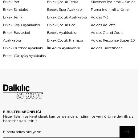
Erkek Bot
Erkek Çocuk Terlik
Skechers İndirimli Ürünler
Erkek Sandalet
Bebek Spor Ayakkabı
Puma İndirimli Ürünler
Erkek Terlik
Erkek Çocuk Ayakkabısı
Adidas Y-3
Erkek Koşu Ayakkabısı
Erkek Çocuk Bot
Adidas Adilette
Erkek Basketbol
Bebek Ayakkabısı
Adidas Grand Court
Ayakkabısı
Erkek Çocuk Krampon
Adidas Response Super 3.0
Erkek Outdoor Ayakkabı
İlk Adım Ayakkabısı
Adidas Tracefinder
Erkek Yürüyüş Ayakkabısı
E-BÜLTEN ABONELİĞİ
Haber listemize kayıt olarak kampanyalardan, indirim ve yeni ürünlerden ilk siz
haberdar olabilirsiniz.