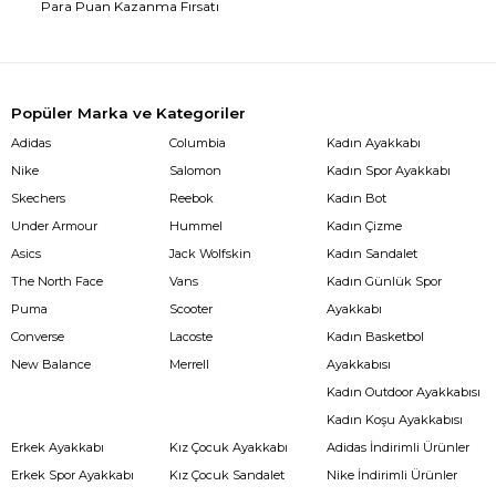
Para Puan Kazanma Fırsatı
Popüler Marka ve Kategoriler
Adidas
Columbia
Kadın Ayakkabı
Nike
Salomon
Kadın Spor Ayakkabı
Skechers
Reebok
Kadın Bot
Under Armour
Hummel
Kadın Çizme
Asics
Jack Wolfskin
Kadın Sandalet
The North Face
Vans
Kadın Günlük Spor
Puma
Scooter
Ayakkabı
Converse
Lacoste
Kadın Basketbol
New Balance
Merrell
Ayakkabısı
Kadın Outdoor Ayakkabısı
Kadın Koşu Ayakkabısı
Erkek Ayakkabı
Kız Çocuk Ayakkabı
Adidas İndirimli Ürünler
Erkek Spor Ayakkabı
Kız Çocuk Sandalet
Nike İndirimli Ürünler