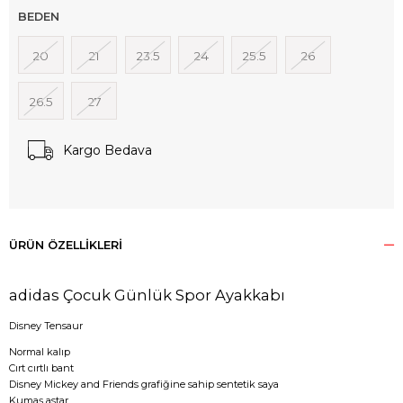
BEDEN
20
21
23.5
24
25.5
26
26.5
27
Kargo Bedava
ÜRÜN ÖZELLIKLERI
adidas Çocuk Günlük Spor Ayakkabı
Disney Tensaur
Normal kalıp
Cırt cırtlı bant
Disney Mickey and Friends grafiğine sahip sentetik saya
Kumaş astar