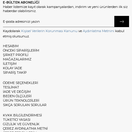
E-BÜLTEN ABONELİĞİ
Haber listemize kayıt olarak kampanyalardan, indirim ve yeni ürünlerden ilk siz
haberdar olabilirsiniz.
Kaydolarak
Kişisel Verilerin Korunması Kanunu
ve
Aydınlatma Metnini
kabul
etmiş olursunuz.
HESABIM
ÖNCEKİ SİPARİŞLERİM
ŞİRKET PROFİLİ
MAĞAZALARIMIZ
İLETİŞİM
KOLAY İADE
SİPARİŞ TAKİP
ÖDEME SEÇENEKLERİ
TESLİMAT
İADE VE DEĞİŞİM
BEDEN ÖLÇÜLERİ
ÜRÜN TEKNOLOJİLERİ
SIKÇA SORULAN SORULAR
KVKK BİLGİLENDİRMESİ
TÜKETİCİ YASASI
GİZLİLİK VE GÜVENLİK
ÇEREZ AYDINLATMA METNİ