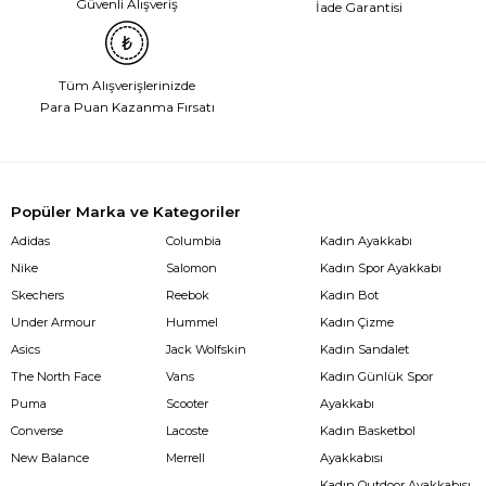
Güvenli Alışveriş
İade Garantisi
Tüm Alışverişlerinizde
Para Puan Kazanma Fırsatı
Popüler Marka ve Kategoriler
Adidas
Columbia
Kadın Ayakkabı
Nike
Salomon
Kadın Spor Ayakkabı
Skechers
Reebok
Kadın Bot
Under Armour
Hummel
Kadın Çizme
Asics
Jack Wolfskin
Kadın Sandalet
The North Face
Vans
Kadın Günlük Spor
Puma
Scooter
Ayakkabı
Converse
Lacoste
Kadın Basketbol
New Balance
Merrell
Ayakkabısı
Kadın Outdoor Ayakkabısı