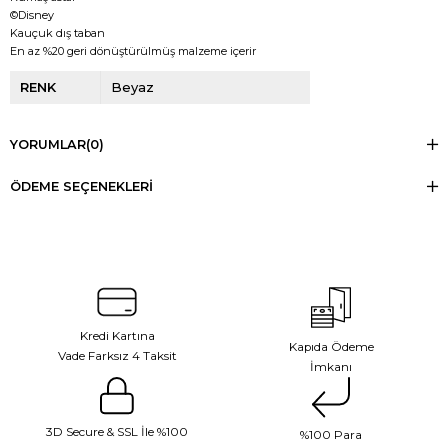
©Disney
Kauçuk dış taban
En az %20 geri dönüştürülmüş malzeme içerir
RENK
Beyaz
YORUMLAR
(0)
ÖDEME SEÇENEKLERI
Kredi Kartına
Kapıda Ödeme
Vade Farksız 4 Taksit
İmkanı
3D Secure & SSL İle %100
%100 Para