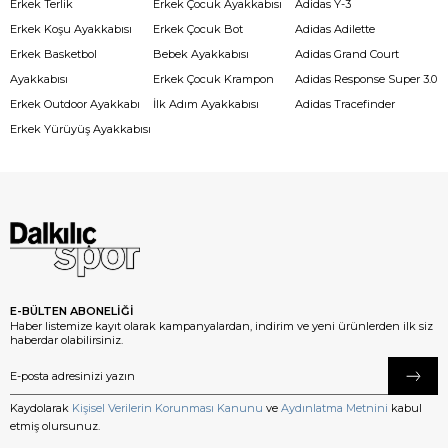
Erkek Terlik
Erkek Çocuk Ayakkabısı
Adidas Y-3
Erkek Koşu Ayakkabısı
Erkek Çocuk Bot
Adidas Adilette
Erkek Basketbol
Bebek Ayakkabısı
Adidas Grand Court
Ayakkabısı
Erkek Çocuk Krampon
Adidas Response Super 3.0
Erkek Outdoor Ayakkabı
İlk Adım Ayakkabısı
Adidas Tracefinder
Erkek Yürüyüş Ayakkabısı
E-BÜLTEN ABONELİĞİ
Haber listemize kayıt olarak kampanyalardan, indirim ve yeni ürünlerden ilk siz
haberdar olabilirsiniz.
Kaydolarak
Kişisel Verilerin Korunması Kanunu
ve
Aydınlatma Metnini
kabul
etmiş olursunuz.