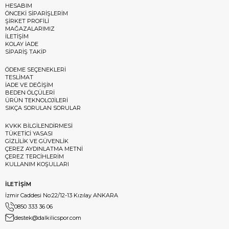
HESABIM
ÖNCEKİ SİPARİŞLERİM
ŞİRKET PROFİLİ
MAĞAZALARIMIZ
İLETİŞİM
KOLAY İADE
SİPARİŞ TAKİP
ÖDEME SEÇENEKLERİ
TESLİMAT
İADE VE DEĞİŞİM
BEDEN ÖLÇÜLERİ
ÜRÜN TEKNOLOJİLERİ
SIKÇA SORULAN SORULAR
KVKK BİLGİLENDİRMESİ
TÜKETİCİ YASASI
GİZLİLİK VE GÜVENLİK
ÇEREZ AYDINLATMA METNİ
ÇEREZ TERCİHLERİM
KULLANIM KOŞULLARI
İLETİŞİM
İzmir Caddesi No:22/12-13 Kızılay ANKARA
0850 333 36 06
destek@dalkilicspor.com