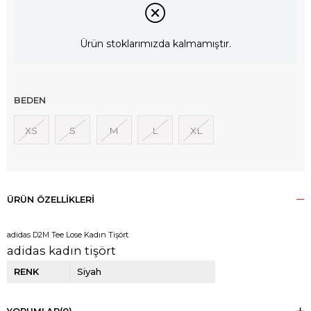
Ürün stoklarımızda kalmamıştır.
BEDEN
XS
S
M
L
XL
ÜRÜN ÖZELLIKLERI
adidas D2M Tee Lose Kadın Tişört
adidas kadın tişört
RENK
Siyah