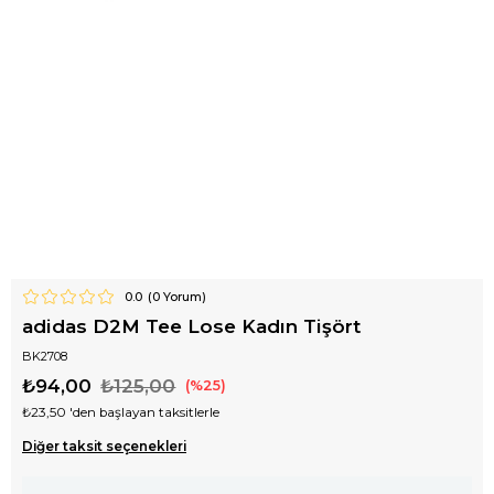
0.0
(
0
Yorum)
adidas D2M Tee Lose Kadın Tişört
BK2708
₺94,00
₺125,00
25
₺23,50
'den başlayan taksitlerle
Diğer taksit seçenekleri