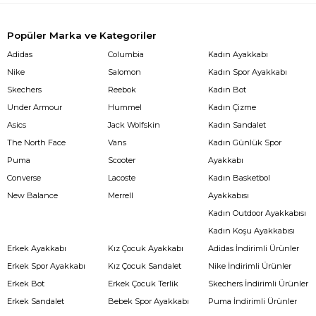
Popüler Marka ve Kategoriler
Adidas
Columbia
Kadın Ayakkabı
Nike
Salomon
Kadın Spor Ayakkabı
Skechers
Reebok
Kadın Bot
Under Armour
Hummel
Kadın Çizme
Asics
Jack Wolfskin
Kadın Sandalet
The North Face
Vans
Kadın Günlük Spor
Puma
Scooter
Ayakkabı
Converse
Lacoste
Kadın Basketbol
New Balance
Merrell
Ayakkabısı
Kadın Outdoor Ayakkabısı
Kadın Koşu Ayakkabısı
Erkek Ayakkabı
Kız Çocuk Ayakkabı
Adidas İndirimli Ürünler
Erkek Spor Ayakkabı
Kız Çocuk Sandalet
Nike İndirimli Ürünler
Erkek Bot
Erkek Çocuk Terlik
Skechers İndirimli Ürünler
Erkek Sandalet
Bebek Spor Ayakkabı
Puma İndirimli Ürünler