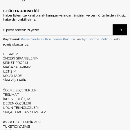
E-BÜLTEN ABONELİĞİ
Haber listemize kayıt olarak kampanyalardan, indirim ve yeni ürünlerden ilk siz
haberdar olabilirsiniz.
Kaydolarak
Kişisel Verilerin Korunması Kanunu
ve
Aydınlatma Metnini
kabul
etmiş olursunuz.
HESABIM
ÖNCEKİ SİPARİŞLERİM
ŞİRKET PROFİLİ
MAĞAZALARIMIZ
İLETİŞİM
KOLAY İADE
SİPARİŞ TAKİP
ÖDEME SEÇENEKLERİ
TESLİMAT
İADE VE DEĞİŞİM
BEDEN ÖLÇÜLERİ
ÜRÜN TEKNOLOJİLERİ
SIKÇA SORULAN SORULAR
KVKK BİLGİLENDİRMESİ
TÜKETİCİ YASASI