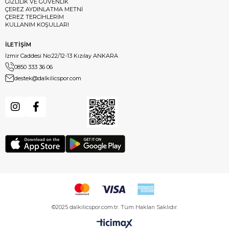
GİZLİLİK VE GÜVENLİK
ÇEREZ AYDINLATMA METNİ
ÇEREZ TERCİHLERİM
KULLANIM KOŞULLARI
İLETİŞİM
İzmir Caddesi No:22/12-13 Kızılay ANKARA
0850 333 36 06
destek@dalkilicspor.com
©2025 dalkilicspor.com.tr. Tüm Hakları Saklıdır.