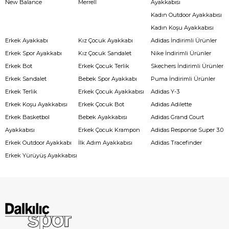
New Balance
Merrell
Ayakkabısı
Kadın Outdoor Ayakkabısı
Kadın Koşu Ayakkabısı
Erkek Ayakkabı
Kız Çocuk Ayakkabı
Adidas İndirimli Ürünler
Erkek Spor Ayakkabı
Kız Çocuk Sandalet
Nike İndirimli Ürünler
Erkek Bot
Erkek Çocuk Terlik
Skechers İndirimli Ürünler
Erkek Sandalet
Bebek Spor Ayakkabı
Puma İndirimli Ürünler
Erkek Terlik
Erkek Çocuk Ayakkabısı
Adidas Y-3
Erkek Koşu Ayakkabısı
Erkek Çocuk Bot
Adidas Adilette
Erkek Basketbol
Bebek Ayakkabısı
Adidas Grand Court
Ayakkabısı
Erkek Çocuk Krampon
Adidas Response Super 3.0
Erkek Outdoor Ayakkabı
İlk Adım Ayakkabısı
Adidas Tracefinder
Erkek Yürüyüş Ayakkabısı