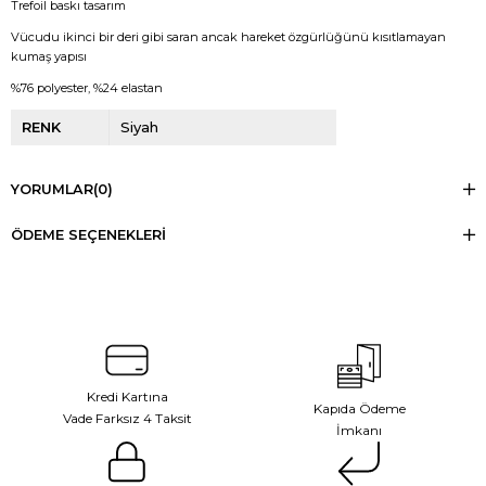
Trefoil baskı tasarım
Vücudu ikinci bir deri gibi saran ancak hareket özgürlüğünü kısıtlamayan
kumaş yapısı
%76 polyester, %24 elastan
RENK
Siyah
YORUMLAR
(0)
ÖDEME SEÇENEKLERI
Kredi Kartına
Kapıda Ödeme
Vade Farksız 4 Taksit
İmkanı