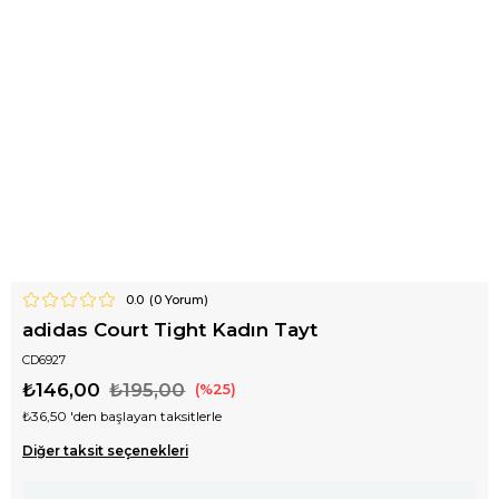
0.0
(
0
Yorum)
adidas Court Tight Kadın Tayt
CD6927
₺146,00
₺195,00
25
₺36,50
'den başlayan taksitlerle
Diğer taksit seçenekleri