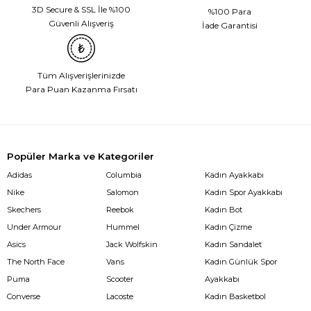
3D Secure & SSL İle %100
%100 Para
Güvenli Alışveriş
İade Garantisi
Tüm Alışverişlerinizde
Para Puan Kazanma Fırsatı
Popüler Marka ve Kategoriler
Adidas
Columbia
Kadın Ayakkabı
Nike
Salomon
Kadın Spor Ayakkabı
Skechers
Reebok
Kadın Bot
Under Armour
Hummel
Kadın Çizme
Asics
Jack Wolfskin
Kadın Sandalet
The North Face
Vans
Kadın Günlük Spor
Puma
Scooter
Ayakkabı
Converse
Lacoste
Kadın Basketbol