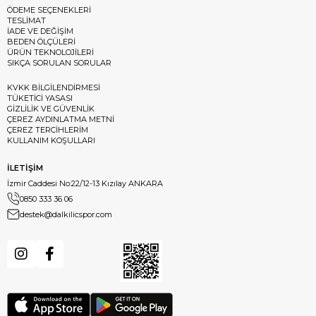
ÖDEME SEÇENEKLERİ
TESLİMAT
İADE VE DEĞİŞİM
BEDEN ÖLÇÜLERİ
ÜRÜN TEKNOLOJİLERİ
SIKÇA SORULAN SORULAR
KVKK BİLGİLENDİRMESİ
TÜKETİCİ YASASI
GİZLİLİK VE GÜVENLİK
ÇEREZ AYDINLATMA METNİ
ÇEREZ TERCİHLERİM
KULLANIM KOŞULLARI
İLETİŞİM
İzmir Caddesi No:22/12-13 Kızılay ANKARA
0850 333 36 06
destek@dalkilicspor.com