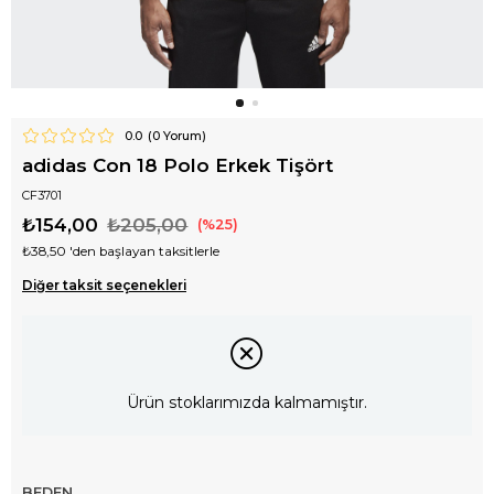
0.0
(
0
Yorum)
adidas Con 18 Polo Erkek Tişört
CF3701
₺154,00
₺205,00
25
₺38,50
'den başlayan taksitlerle
Diğer taksit seçenekleri
Ürün stoklarımızda kalmamıştır.
BEDEN