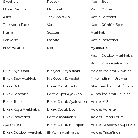
Skechers
Reebok
Kadın Bot
Under Armour
Hummel
Kadın Çizme
Asics
Jack Wolfskin
Kadın Sandalet
The North Face
Vans
Kadın Günlük Spor
Puma
Scooter
Ayakkabı
Converse
Lacoste
Kadın Basketbol
New Balance
Merrell
Ayakkabısı
Kadın Outdoor Ayakkabısı
Kadın Koşu Ayakkabısı
Erkek Ayakkabı
Kız Çocuk Ayakkabı
Adidas İndirimli Ürünler
Erkek Spor Ayakkabı
Kız Çocuk Sandalet
Nike İndirimli Ürünler
Erkek Bot
Erkek Çocuk Terlik
Skechers İndirimli Ürünler
Erkek Sandalet
Bebek Spor Ayakkabı
Puma İndirimli Ürünler
Erkek Terlik
Erkek Çocuk Ayakkabısı
Adidas Y-3
Erkek Koşu Ayakkabısı
Erkek Çocuk Bot
Adidas Adilette
Erkek Basketbol
Bebek Ayakkabısı
Adidas Grand Court
Ayakkabısı
Erkek Çocuk Krampon
Adidas Response Super 3.0
Erkek Outdoor Ayakkabı
İlk Adım Ayakkabısı
Adidas Tracefinder