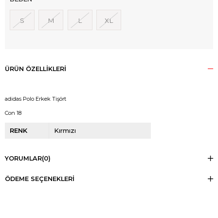
S
M
L
XL
ÜRÜN ÖZELLIKLERI
adidas Polo Erkek Tişört
Con 18
RENK
Kırmızı
YORUMLAR
(0)
ÖDEME SEÇENEKLERI