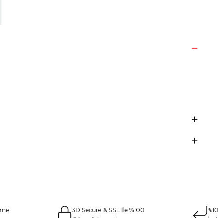
eme
3D Secure & SSL İle %100
%10