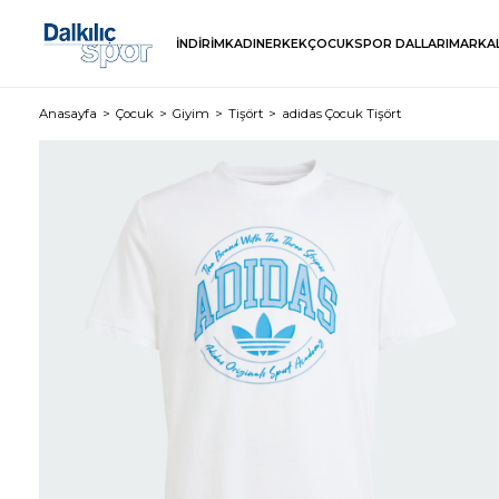
İNDİRİM
KADIN
ERKEK
ÇOCUK
SPOR DALLARI
MARKA
Anasayfa
Çocuk
Giyim
Tişört
adidas Çocuk Tişört