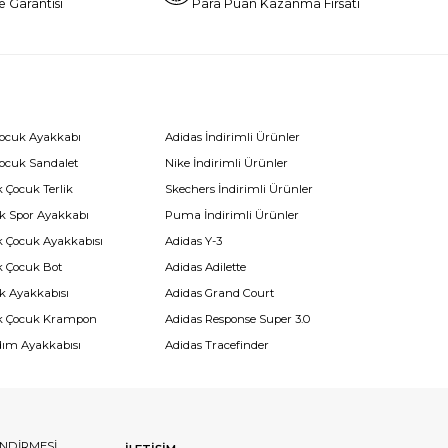
e Garantisi
Para Puan Kazanma Fırsatı
Çocuk Ayakkabı
Adidas İndirimli Ürünler
Çocuk Sandalet
Nike İndirimli Ürünler
 Çocuk Terlik
Skechers İndirimli Ürünler
k Spor Ayakkabı
Puma İndirimli Ürünler
k Çocuk Ayakkabısı
Adidas Y-3
k Çocuk Bot
Adidas Adilette
k Ayakkabısı
Adidas Grand Court
k Çocuk Krampon
Adidas Response Super 3.0
dım Ayakkabısı
Adidas Tracefinder
ENDİRMESİ