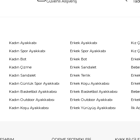
Güvenli Alışveriş
İad
Kadın Ayakkabı
Erkek Ayakkabı
Kız 
Kadın Spor Ayakkabı
Erkek Spor Ayakkabı
Kız 
Kadın Bot
Erkek Bot
Erkek
Kadın Çizme
Erkek Sandalet
Bebe
Kadın Sandalet
Erkek Terlik
Erke
Kadın Günlük Spor Ayakkabı
Erkek Koşu Ayakkabısı
Erke
Kadın Basketbol Ayakkabısı
Erkek Basketbol Ayakkabısı
Bebe
Kadın Outdoor Ayakkabısı
Erkek Outdoor Ayakkabı
Erke
Kadın Koşu Ayakkabısı
Erkek Yürüyüş Ayakkabısı
İlk A
ESABIM
ÖDEME SEÇENEKLERİ
KVKK BİLGİL