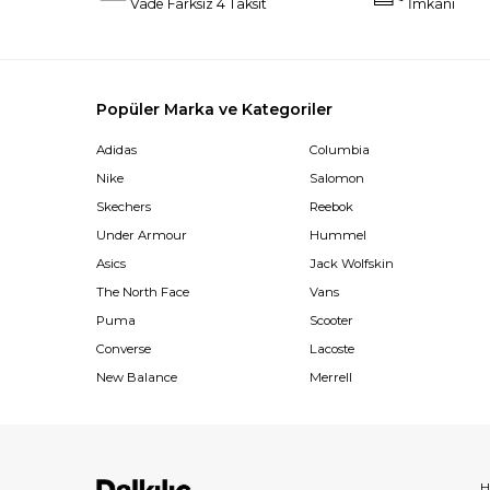
Vade Farksız 4 Taksit
İmkanı
Popüler Marka ve Kategoriler
Adidas
Columbia
Nike
Salomon
Skechers
Reebok
Under Armour
Hummel
Asics
Jack Wolfskin
The North Face
Vans
Puma
Scooter
Converse
Lacoste
New Balance
Merrell
H