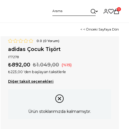
0
< < Önceki Sayfaya Dön
0.0
(
0
Yorum)
adidas Çocuk Tişört
IT7278
₺892,00
₺1.049,00
15
₺223,00
'den başlayan taksitlerle
Diğer taksit seçenekleri
Ürün stoklarımızda kalmamıştır.