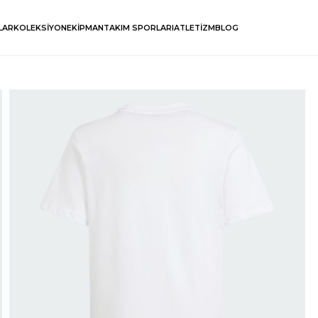
LAR
KOLEKSİYON
EKİPMAN
TAKIM SPORLARI
ATLETİZM
BLOG