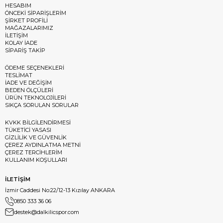
HESABIM
ÖNCEKİ SİPARİŞLERİM
ŞİRKET PROFİLİ
MAĞAZALARIMIZ
İLETİŞİM
KOLAY İADE
SİPARİŞ TAKİP
ÖDEME SEÇENEKLERİ
TESLİMAT
İADE VE DEĞİŞİM
BEDEN ÖLÇÜLERİ
ÜRÜN TEKNOLOJİLERİ
SIKÇA SORULAN SORULAR
KVKK BİLGİLENDİRMESİ
TÜKETİCİ YASASI
GİZLİLİK VE GÜVENLİK
ÇEREZ AYDINLATMA METNİ
ÇEREZ TERCİHLERİM
KULLANIM KOŞULLARI
İLETİŞİM
İzmir Caddesi No:22/12-13 Kızılay ANKARA
0850 333 36 06
destek@dalkilicspor.com