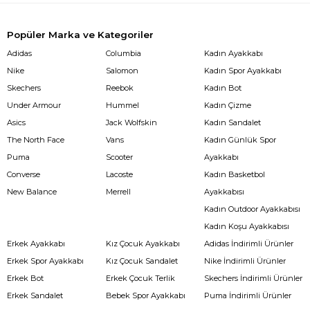
Popüler Marka ve Kategoriler
Adidas
Columbia
Kadın Ayakkabı
Nike
Salomon
Kadın Spor Ayakkabı
Skechers
Reebok
Kadın Bot
Under Armour
Hummel
Kadın Çizme
Asics
Jack Wolfskin
Kadın Sandalet
The North Face
Vans
Kadın Günlük Spor
Puma
Scooter
Ayakkabı
Converse
Lacoste
Kadın Basketbol
New Balance
Merrell
Ayakkabısı
Kadın Outdoor Ayakkabısı
Kadın Koşu Ayakkabısı
Erkek Ayakkabı
Kız Çocuk Ayakkabı
Adidas İndirimli Ürünler
Erkek Spor Ayakkabı
Kız Çocuk Sandalet
Nike İndirimli Ürünler
Erkek Bot
Erkek Çocuk Terlik
Skechers İndirimli Ürünler
Erkek Sandalet
Bebek Spor Ayakkabı
Puma İndirimli Ürünler