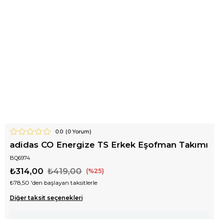
0.0
(
0
Yorum)
adidas CO Energize TS Erkek Eşofman Takımı
BQ6974
₺314,00
₺419,00
25
₺78,50
'den başlayan taksitlerle
Diğer taksit seçenekleri