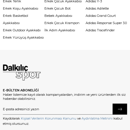
Erkek Terlik
Erkek Çocuk Ayakkabısı
Adidas Y-3
Erkek Koşu Ayakkabısı
Erkek Çocuk Bot
Adidas Adilette
Erkek Basketbol
Bebek Ayakkabısı
Adidas Grand Court
Ayakkabısı
Erkek Çocuk Krampon
Adidas Response Super 3.0
Erkek Outdoor Ayakkabı
İlk Adım Ayakkabısı
Adidas Tracefinder
Erkek Yürüyüş Ayakkabısı
E-BÜLTEN ABONELİĞİ
Haber listemize kayıt olarak kampanyalardan, indirim ve yeni ürünlerden ilk siz
haberdar olabilirsiniz.
Kaydolarak
Kişisel Verilerin Korunması Kanunu
ve
Aydınlatma Metnini
kabul
etmiş olursunuz.