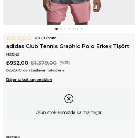
0.0
(
0
Yorum)
adidas Club Tennis Graphic Polo Erkek Tişört
HS3242
₺952,00
₺1.379,00
31
₺238,00
'den başlayan taksitlerle
Diğer taksit seçenekleri
Ürün stoklarımızda kalmamıştır.
BEDEN