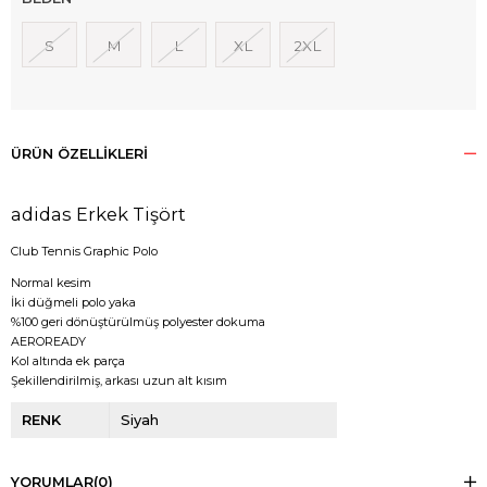
S
M
L
XL
2XL
ÜRÜN ÖZELLIKLERI
adidas Erkek Tişört
Club Tennis Graphic Polo
Normal kesim
İki düğmeli polo yaka
%100 geri dönüştürülmüş polyester dokuma
AEROREADY
Kol altında ek parça
Şekillendirilmiş, arkası uzun alt kısım
RENK
Siyah
YORUMLAR
(0)