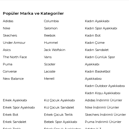
Popüler Marka ve Kategoriler
Adidas
Columbia
Kadın Ayakkabı
Nike
Salomon
Kadın Spor Ayakkabı
Skechers
Reebok
Kadın Bot
Under Armour
Hummel
Kadın Çizme
Asics
Jack Wolfskin
Kadın Sandalet
The North Face
Vans
Kadın Günlük Spor
Puma
Scooter
Ayakkabı
Converse
Lacoste
Kadın Basketbol
New Balance
Merrell
Ayakkabısı
Kadın Outdoor Ayakkabısı
Kadın Koşu Ayakkabısı
Erkek Ayakkabı
Kız Çocuk Ayakkabı
Adidas İndirimli Ürünler
Erkek Spor Ayakkabı
Kız Çocuk Sandalet
Nike İndirimli Ürünler
Erkek Bot
Erkek Çocuk Terlik
Skechers İndirimli Ürünler
Erkek Sandalet
Bebek Spor Ayakkabı
Puma İndirimli Ürünler
Erkek Terlik
Erkek Çocuk Ayakkabısı
Adidas Y-3