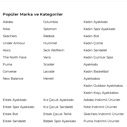
Popüler Marka ve Kategoriler
Adidas
Columbia
Kadın Ayakkabı
Nike
Salomon
Kadın Spor Ayakkabı
Skechers
Reebok
Kadın Bot
Under Armour
Hummel
Kadın Çizme
Asics
Jack Wolfskin
Kadın Sandalet
The North Face
Vans
Kadın Günlük Spor
Puma
Scooter
Ayakkabı
Converse
Lacoste
Kadın Basketbol
New Balance
Merrell
Ayakkabısı
Kadın Outdoor Ayakkabısı
Kadın Koşu Ayakkabısı
Erkek Ayakkabı
Kız Çocuk Ayakkabı
Adidas İndirimli Ürünler
Erkek Spor Ayakkabı
Kız Çocuk Sandalet
Nike İndirimli Ürünler
Erkek Bot
Erkek Çocuk Terlik
Skechers İndirimli Ürünler
Erkek Sandalet
Bebek Spor Ayakkabı
Puma İndirimli Ürünler