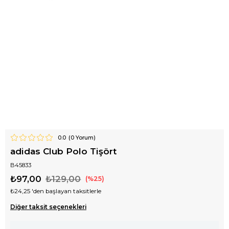
0.0
(
0
Yorum)
adidas Club Polo Tişört
B45833
₺97,00
₺129,00
25
₺24,25
'den başlayan taksitlerle
Diğer taksit seçenekleri