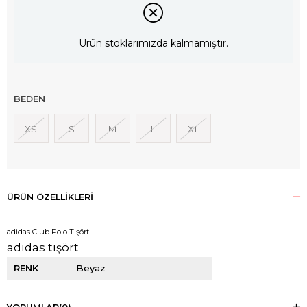
Ürün stoklarımızda kalmamıştır.
BEDEN
XS
S
M
L
XL
ÜRÜN ÖZELLIKLERI
adidas Club Polo Tişört
adidas tişört
RENK
Beyaz