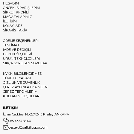
HESABIM
ÖNCEKİ SİPARİŞLERİM
ŞİRKET PROFİLİ
MAĞAZALARIMIZ
İLETİŞİM
KOLAY İADE
SİPARİŞ TAKİP
ÖDEME SEÇENEKLERİ
TESLİMAT
İADE VE DEĞİŞİM
BEDEN ÖLÇÜLERİ
ÜRÜN TEKNOLOJİLERİ
SIKÇA SORULAN SORULAR
KVKK BİLGİLENDİRMESİ
TÜKETİCİ YASASI
GİZLİLİK VE GÜVENLİK
ÇEREZ AYDINLATMA METNİ
ÇEREZ TERCİHLERİM
KULLANIM KOŞULLARI
İLETİŞİM
İzmir Caddesi No:22/12-13 Kızılay ANKARA
0850 333 36 06
destek@dalkilicspor.com