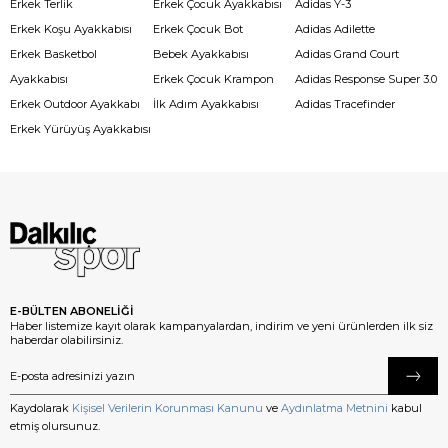
Erkek Terlik
Erkek Çocuk Ayakkabısı
Adidas Y-3
Erkek Koşu Ayakkabısı
Erkek Çocuk Bot
Adidas Adilette
Erkek Basketbol
Bebek Ayakkabısı
Adidas Grand Court
Ayakkabısı
Erkek Çocuk Krampon
Adidas Response Super 3.0
Erkek Outdoor Ayakkabı
İlk Adım Ayakkabısı
Adidas Tracefinder
Erkek Yürüyüş Ayakkabısı
E-BÜLTEN ABONELİĞİ
Haber listemize kayıt olarak kampanyalardan, indirim ve yeni ürünlerden ilk siz
haberdar olabilirsiniz.
Kaydolarak
Kişisel Verilerin Korunması Kanunu
ve
Aydınlatma Metnini
kabul
etmiş olursunuz.