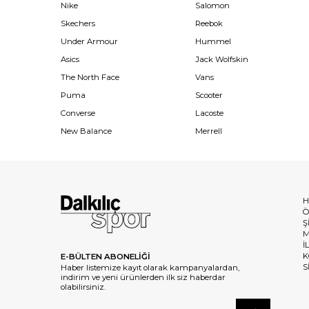
Nike
Salomon
Skechers
Reebok
Under Armour
Hummel
Asics
Jack Wolfskin
The North Face
Vans
Puma
Scooter
Converse
Lacoste
New Balance
Merrell
H
Ö
Ş
M
İ
K
E-BÜLTEN ABONELİĞİ
S
Haber listemize kayıt olarak kampanyalardan,
indirim ve yeni ürünlerden ilk siz haberdar
olabilirsiniz.