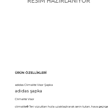
ÜRÜN ÖZELLIKLERI
adidas Climalite Visor Şapka
adidas şapka
Climalite Visor
climalite® Teri vücuttan hızla uzaklaştrarak serin tutan, hava geçirge