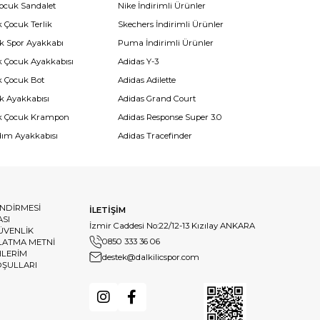
Çocuk Sandalet
Nike İndirimli Ürünler
 Çocuk Terlik
Skechers İndirimli Ürünler
k Spor Ayakkabı
Puma İndirimli Ürünler
k Çocuk Ayakkabısı
Adidas Y-3
k Çocuk Bot
Adidas Adilette
k Ayakkabısı
Adidas Grand Court
k Çocuk Krampon
Adidas Response Super 3.0
dım Ayakkabısı
Adidas Tracefinder
ENDİRMESİ
İLETİŞİM
ASI
İzmir Caddesi No:22/12-13 Kızılay ANKARA
GÜVENLİK
0850 333 36 06
LATMA METNİ
HLERİM
destek@dalkilicspor.com
OŞULLARI