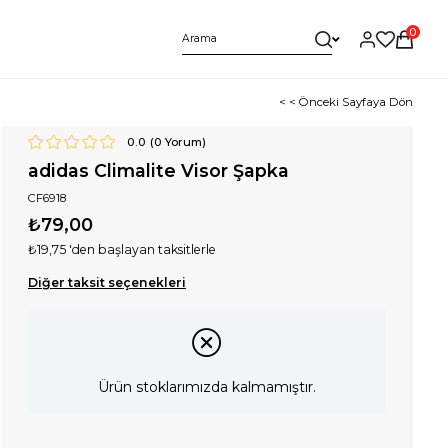
0
< < Önceki Sayfaya Dön
0.0
(
0
Yorum)
adidas Climalite Visor Şapka
CF6918
₺79,00
₺19,75
'den başlayan taksitlerle
Diğer taksit seçenekleri
Ürün stoklarımızda kalmamıştır.