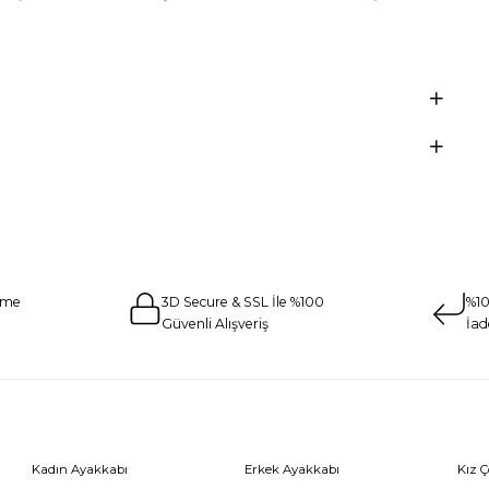
eme
3D Secure & SSL İle %100
%10
Güvenli Alışveriş
İad
Kadın Ayakkabı
Erkek Ayakkabı
Kız 