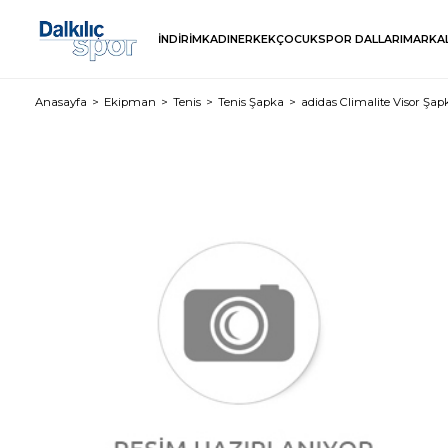
İNDİRİM
KADIN
ERKEK
ÇOCUK
SPOR DALLARI
MARKA
Anasayfa
Ekipman
Tenis
Tenis Şapka
adidas Climalite Visor Şap