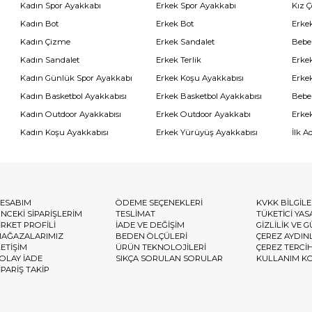
Kadın Spor Ayakkabı
Erkek Spor Ayakkabı
Kız 
Kadın Bot
Erkek Bot
Erkek
Kadın Çizme
Erkek Sandalet
Bebe
Kadın Sandalet
Erkek Terlik
Erke
Kadın Günlük Spor Ayakkabı
Erkek Koşu Ayakkabısı
Erke
Kadın Basketbol Ayakkabısı
Erkek Basketbol Ayakkabısı
Bebe
Kadın Outdoor Ayakkabısı
Erkek Outdoor Ayakkabı
Erke
Kadın Koşu Ayakkabısı
Erkek Yürüyüş Ayakkabısı
İlk A
ESABIM
ÖDEME SEÇENEKLERİ
KVKK BİLGİL
NCEKİ SİPARİŞLERİM
TESLİMAT
TÜKETİCİ YAS
İRKET PROFİLİ
İADE VE DEĞİŞİM
GİZLİLİK VE 
AĞAZALARIMIZ
BEDEN ÖLÇÜLERİ
ÇEREZ AYDIN
LETİŞİM
ÜRÜN TEKNOLOJİLERİ
ÇEREZ TERCİ
OLAY İADE
SIKÇA SORULAN SORULAR
KULLANIM K
İPARİŞ TAKİP