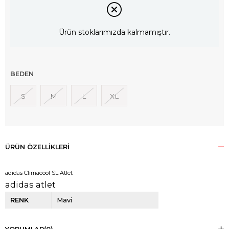
Ürün stoklarımızda kalmamıştır.
BEDEN
S
M
L
XL
ÜRÜN ÖZELLIKLERI
adidas Climacool SL Atlet
adidas atlet
RENK
Mavi