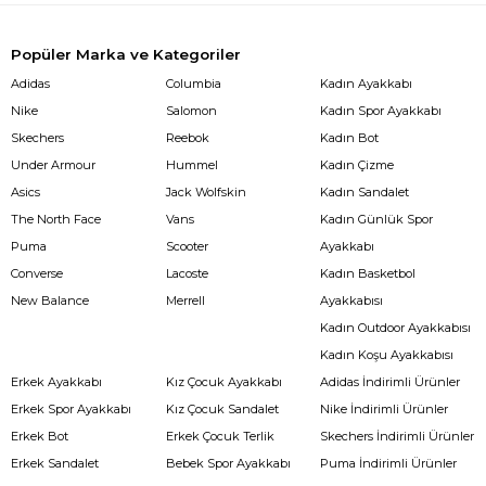
Popüler Marka ve Kategoriler
Adidas
Columbia
Kadın Ayakkabı
Nike
Salomon
Kadın Spor Ayakkabı
Skechers
Reebok
Kadın Bot
Under Armour
Hummel
Kadın Çizme
Asics
Jack Wolfskin
Kadın Sandalet
The North Face
Vans
Kadın Günlük Spor
Puma
Scooter
Ayakkabı
Converse
Lacoste
Kadın Basketbol
New Balance
Merrell
Ayakkabısı
Kadın Outdoor Ayakkabısı
Kadın Koşu Ayakkabısı
Erkek Ayakkabı
Kız Çocuk Ayakkabı
Adidas İndirimli Ürünler
Erkek Spor Ayakkabı
Kız Çocuk Sandalet
Nike İndirimli Ürünler
Erkek Bot
Erkek Çocuk Terlik
Skechers İndirimli Ürünler
Erkek Sandalet
Bebek Spor Ayakkabı
Puma İndirimli Ürünler