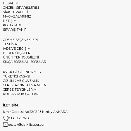
HESABIM
ÖNCEKİ SİPARİŞLERİM
ŞİRKET PROFİLİ
MAĞAZALARIMIZ
İLETİŞİM
KOLAY İADE
SİPARİŞ TAKİP
ÖDEME SEÇENEKLERİ
TESLİMAT
İADE VE DEĞİŞİM
BEDEN ÖLÇÜLERİ
ÜRÜN TEKNOLOJİLERİ
SIKÇA SORULAN SORULAR
KVKK BİLGİLENDİRMESİ
TÜKETİCİ YASASI
GİZLİLİK VE GÜVENLİK
ÇEREZ AYDINLATMA METNİ
ÇEREZ TERCİHLERİM
KULLANIM KOŞULLARI
İLETİŞİM
İzmir Caddesi No:22/12-13 Kızılay ANKARA
0850 333 36 06
destek@dalkilicspor.com