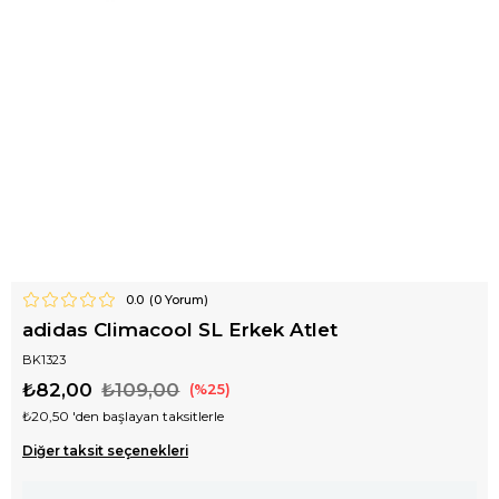
0.0
(
0
Yorum)
adidas Climacool SL Erkek Atlet
BK1323
₺82,00
₺109,00
25
₺20,50
'den başlayan taksitlerle
Diğer taksit seçenekleri