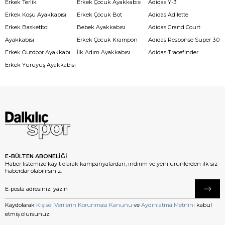
Erkek Terlik
Erkek Çocuk Ayakkabısı
Adidas Y-3
Erkek Koşu Ayakkabısı
Erkek Çocuk Bot
Adidas Adilette
Erkek Basketbol
Bebek Ayakkabısı
Adidas Grand Court
Ayakkabısı
Erkek Çocuk Krampon
Adidas Response Super 3.0
Erkek Outdoor Ayakkabı
İlk Adım Ayakkabısı
Adidas Tracefinder
Erkek Yürüyüş Ayakkabısı
E-BÜLTEN ABONELİĞİ
Haber listemize kayıt olarak kampanyalardan, indirim ve yeni ürünlerden ilk siz
haberdar olabilirsiniz.
Kaydolarak
Kişisel Verilerin Korunması Kanunu
ve
Aydınlatma Metnini
kabul
etmiş olursunuz.