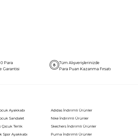
0 Para
Tüm Alışverişlerinizde
e Garantisi
Para Puan Kazanma Fırsatı
Çocuk Ayakkabı
Adidas İndirimli Ürünler
Çocuk Sandalet
Nike İndirimli Ürünler
 Çocuk Terlik
Skechers İndirimli Ürünler
k Spor Ayakkabı
Puma İndirimli Ürünler