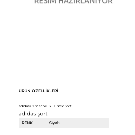
ÜRÜN ÖZELLIKLERI
adidas Climachill SH Erkek Şort
adidas şort
RENK
Siyah