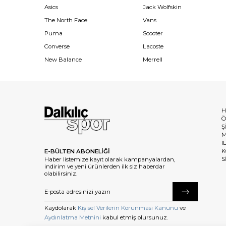
Asics
Jack Wolfskin
The North Face
Vans
Puma
Scooter
Converse
Lacoste
New Balance
Merrell
H
Ö
Ş
M
İ
K
E-BÜLTEN ABONELİĞİ
S
Haber listemize kayıt olarak kampanyalardan,
indirim ve yeni ürünlerden ilk siz haberdar
olabilirsiniz.
Kaydolarak
Kişisel Verilerin Korunması Kanunu
ve
Aydınlatma Metnini
kabul etmiş olursunuz.