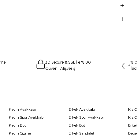
eme
3D Secure & SSL İle %100
%10
Güvenli Alışveriş
İad
Kadın Ayakkabı
Erkek Ayakkabı
Kız 
Kadın Spor Ayakkabı
Erkek Spor Ayakkabı
Kız 
Kadın Bot
Erkek Bot
Erkek
Kadın Çizme
Erkek Sandalet
Bebe