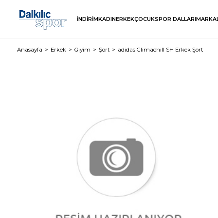
İNDİRİM
KADIN
ERKEK
ÇOCUK
SPOR DALLARI
MARKA
Anasayfa
Erkek
Giyim
Şort
adidas Climachill SH Erkek Şort