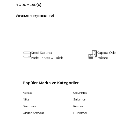
YORUMLAR
(0)
ÖDEME SEÇENEKLERI
Kredi Kartına
Kapıda Öd
Vade Farksız 4 Taksit
İmkanı
Popüler Marka ve Kategoriler
Adidas
Columbia
Nike
Salomon
Skechers
Reebok
Under Armour
Hummel