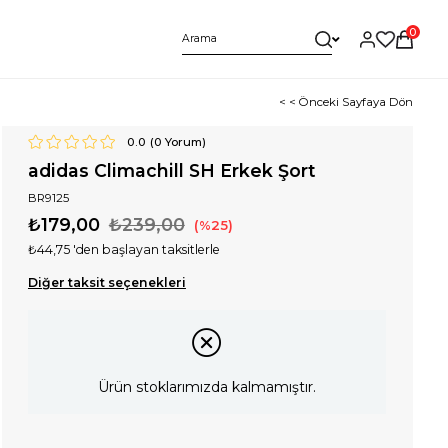
0
< < Önceki Sayfaya Dön
0.0
(
0
Yorum)
adidas Climachill SH Erkek Şort
BR9125
₺179,00
₺239,00
25
₺44,75
'den başlayan taksitlerle
Diğer taksit seçenekleri
Ürün stoklarımızda kalmamıştır.