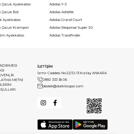
k Çocuk Ayakkabısı
Adidas Y-3
k Çocuk Bot
Adidas Adilette
k Ayakkabısı
Adidas Grand Court
k Çocuk Krampon
Adidas Response Super 3.0
dım Ayakkabısı
Adidas Tracefinder
ENDİRMESİ
İLETİŞİM
ASI
İzmir Caddesi No:22/12-13 Kızılay ANKARA
GÜVENLİK
0850 333 36 06
LATMA METNİ
HLERİM
destek@dalkilicspor.com
OŞULLARI