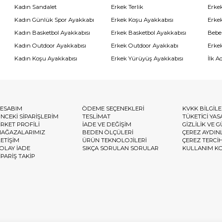
Kadın Sandalet
Erkek Terlik
Erke
Kadın Günlük Spor Ayakkabı
Erkek Koşu Ayakkabısı
Erke
Kadın Basketbol Ayakkabısı
Erkek Basketbol Ayakkabısı
Bebe
Kadın Outdoor Ayakkabısı
Erkek Outdoor Ayakkabı
Erke
Kadın Koşu Ayakkabısı
Erkek Yürüyüş Ayakkabısı
İlk A
ESABIM
ÖDEME SEÇENEKLERİ
KVKK BİLGİL
NCEKİ SİPARİŞLERİM
TESLİMAT
TÜKETİCİ YAS
İRKET PROFİLİ
İADE VE DEĞİŞİM
GİZLİLİK VE 
AĞAZALARIMIZ
BEDEN ÖLÇÜLERİ
ÇEREZ AYDIN
LETİŞİM
ÜRÜN TEKNOLOJİLERİ
ÇEREZ TERCİ
OLAY İADE
SIKÇA SORULAN SORULAR
KULLANIM K
İPARİŞ TAKİP