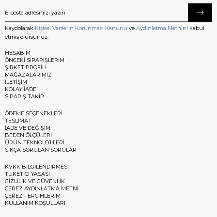
Kaydolarak
Kişisel Verilerin Korunması Kanunu
ve
Aydınlatma Metnini
kabul
etmiş olursunuz.
HESABIM
ÖNCEKİ SİPARİŞLERİM
ŞİRKET PROFİLİ
MAĞAZALARIMIZ
İLETİŞİM
KOLAY İADE
SİPARİŞ TAKİP
ÖDEME SEÇENEKLERİ
TESLİMAT
İADE VE DEĞİŞİM
BEDEN ÖLÇÜLERİ
ÜRÜN TEKNOLOJİLERİ
SIKÇA SORULAN SORULAR
KVKK BİLGİLENDİRMESİ
TÜKETİCİ YASASI
GİZLİLİK VE GÜVENLİK
ÇEREZ AYDINLATMA METNİ
ÇEREZ TERCİHLERİM
KULLANIM KOŞULLARI