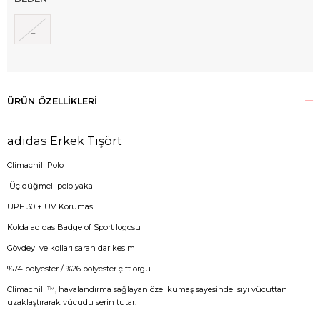
L
ÜRÜN ÖZELLIKLERI
adidas Erkek Tişört
Climachill Polo
Üç düğmeli polo yaka
UPF 30 + UV Koruması
Kolda adidas Badge of Sport logosu
Gövdeyi ve kolları saran dar kesim
%74 polyester / %26 polyester çift örgü
Climachill ™, havalandırma sağlayan özel kumaş sayesinde ısıyı vücuttan
uzaklaştırarak vücudu serin tutar.