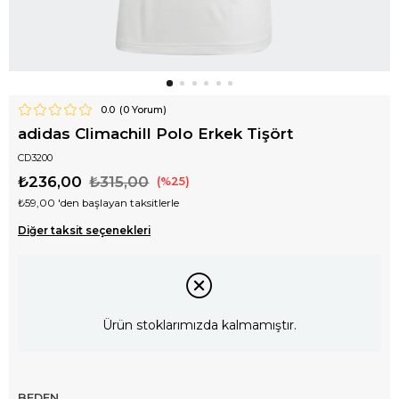
0.0
(
0
Yorum)
adidas Climachill Polo Erkek Tişört
CD3200
₺236,00
₺315,00
25
₺59,00
'den başlayan taksitlerle
Diğer taksit seçenekleri
Ürün stoklarımızda kalmamıştır.
BEDEN