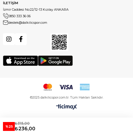
İLETİŞİM
İzmir Caddesi No:22/12-13 Kızılay ANKARA
0850 333 36 06
destek@dalkilicspor.com
©2025 dalkilicspor.com.tr. Tüm Hakları Saklıdır.
₺315,00
%25
₺236,00