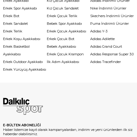
Erkek Ayakkabı
Kız Çocuk Ayakkabı
Adidas İndirimli Ürünler
Erkek Spor Ayakkabı
Kız Çocuk Sandalet
Nike İndirimli Ürünler
Erkek Bot
Erkek Çocuk Terlik
Skechers İndirimli Ürünler
Erkek Sandalet
Bebek Spor Ayakkabı
Puma İndirimli Ürünler
Erkek Terlik
Erkek Çocuk Ayakkabısı
Adidas Y-3
Erkek Koşu Ayakkabısı
Erkek Çocuk Bot
Adidas Adilette
Erkek Basketbol
Bebek Ayakkabısı
Adidas Grand Court
Ayakkabısı
Erkek Çocuk Krampon
Adidas Response Super 3.0
Erkek Outdoor Ayakkabı
İlk Adım Ayakkabısı
Adidas Tracefinder
Erkek Yürüyüş Ayakkabısı
E-BÜLTEN ABONELİĞİ
Haber listemize kayıt olarak kampanyalardan, indirim ve yeni ürünlerden ilk siz
haberdar olabilirsiniz.