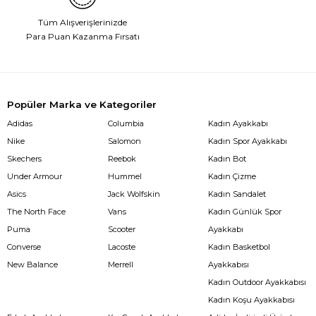
Tüm Alışverişlerinizde
Para Puan Kazanma Fırsatı
Popüler Marka ve Kategoriler
Adidas
Columbia
Kadın Ayakkabı
Nike
Salomon
Kadın Spor Ayakkabı
Skechers
Reebok
Kadın Bot
Under Armour
Hummel
Kadın Çizme
Asics
Jack Wolfskin
Kadın Sandalet
The North Face
Vans
Kadın Günlük Spor
Puma
Scooter
Ayakkabı
Converse
Lacoste
Kadın Basketbol
New Balance
Merrell
Ayakkabısı
Kadın Outdoor Ayakkabısı
Kadın Koşu Ayakkabısı