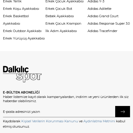
Erkek Terlik
Erkek Çocuk Ayakkabısı
Adidas Y-3
Erkek Koşu Ayakkabısı
Erkek Çocuk Bot
Adidas Adilette
Erkek Basketbol
Bebek Ayakkabısı
Adidas Grand Court
Ayakkabısı
Erkek Çocuk Krampon
Adidas Response Super 3.0
Erkek Outdoor Ayakkabı
İlk Adım Ayakkabısı
Adidas Tracefinder
Erkek Yürüyüş Ayakkabısı
E-BÜLTEN ABONELİĞİ
Haber listemize kayıt olarak kampanyalardan, indirim ve yeni ürünlerden ilk siz
haberdar olabilirsiniz.
Kaydolarak
Kişisel Verilerin Korunması Kanunu
ve
Aydınlatma Metnini
kabul
etmiş olursunuz.