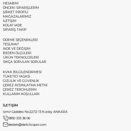
HESABIM
ÖNCEKİ SİPARİŞLERİM
ŞİRKET PROFİLİ
MAĞAZALARIMIZ
İLETİŞİM
KOLAY İADE
SİPARİŞ TAKİP
ÖDEME SEÇENEKLERİ
TESLİMAT
İADE VE DEĞİŞİM
BEDEN ÖLÇÜLERİ
ÜRÜN TEKNOLOJİLERİ
SIKÇA SORULAN SORULAR
KVKK BİLGİLENDİRMESİ
TÜKETİCİ YASASI
GİZLİLİK VE GÜVENLİK
ÇEREZ AYDINLATMA METNİ
ÇEREZ TERCİHLERİM
KULLANIM KOŞULLARI
İLETİŞİM
İzmir Caddesi No:22/12-13 Kızılay ANKARA
0850 333 36 06
destek@dalkilicspor.com