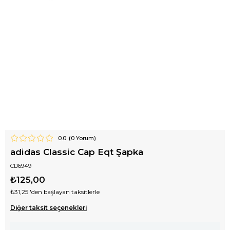
0.0
(
0
Yorum)
adidas Classic Cap Eqt Şapka
CD6949
₺125,00
₺31,25
'den başlayan taksitlerle
Diğer taksit seçenekleri