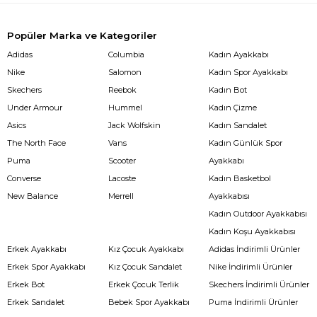
Popüler Marka ve Kategoriler
Adidas
Columbia
Kadın Ayakkabı
Nike
Salomon
Kadın Spor Ayakkabı
Skechers
Reebok
Kadın Bot
Under Armour
Hummel
Kadın Çizme
Asics
Jack Wolfskin
Kadın Sandalet
The North Face
Vans
Kadın Günlük Spor
Puma
Scooter
Ayakkabı
Converse
Lacoste
Kadın Basketbol
New Balance
Merrell
Ayakkabısı
Kadın Outdoor Ayakkabısı
Kadın Koşu Ayakkabısı
Erkek Ayakkabı
Kız Çocuk Ayakkabı
Adidas İndirimli Ürünler
Erkek Spor Ayakkabı
Kız Çocuk Sandalet
Nike İndirimli Ürünler
Erkek Bot
Erkek Çocuk Terlik
Skechers İndirimli Ürünler
Erkek Sandalet
Bebek Spor Ayakkabı
Puma İndirimli Ürünler