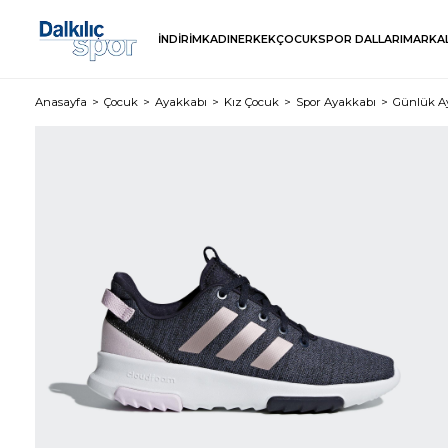
İNDİRİM
KADIN
ERKEK
ÇOCUK
SPOR DALLARI
MARKA
Anasayfa
Çocuk
Ayakkabı
Kız Çocuk
Spor Ayakkabı
Günlük A