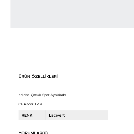
ÜRÜN ÖZELLIKLERI
adidas Çocuk Spor Ayakkabı
CF Racer TR K
RENK
Lacivert
YORUMLAR
(0)