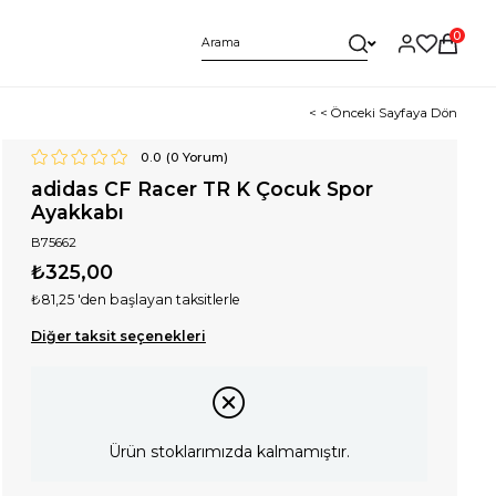
0
< < Önceki Sayfaya Dön
0.0
(
0
Yorum)
adidas CF Racer TR K Çocuk Spor
Ayakkabı
B75662
₺325,00
₺81,25
'den başlayan taksitlerle
Diğer taksit seçenekleri
Ürün stoklarımızda kalmamıştır.