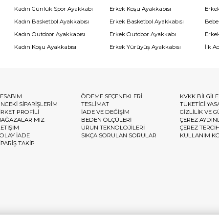
Kadın Günlük Spor Ayakkabı
Erkek Koşu Ayakkabısı
Erke
Kadın Basketbol Ayakkabısı
Erkek Basketbol Ayakkabısı
Bebe
Kadın Outdoor Ayakkabısı
Erkek Outdoor Ayakkabı
Erke
Kadın Koşu Ayakkabısı
Erkek Yürüyüş Ayakkabısı
İlk A
ESABIM
ÖDEME SEÇENEKLERİ
KVKK BİLGİL
NCEKİ SİPARİŞLERİM
TESLİMAT
TÜKETİCİ YAS
İRKET PROFİLİ
İADE VE DEĞİŞİM
GİZLİLİK VE 
AĞAZALARIMIZ
BEDEN ÖLÇÜLERİ
ÇEREZ AYDIN
LETİŞİM
ÜRÜN TEKNOLOJİLERİ
ÇEREZ TERCİ
OLAY İADE
SIKÇA SORULAN SORULAR
KULLANIM K
İPARİŞ TAKİP