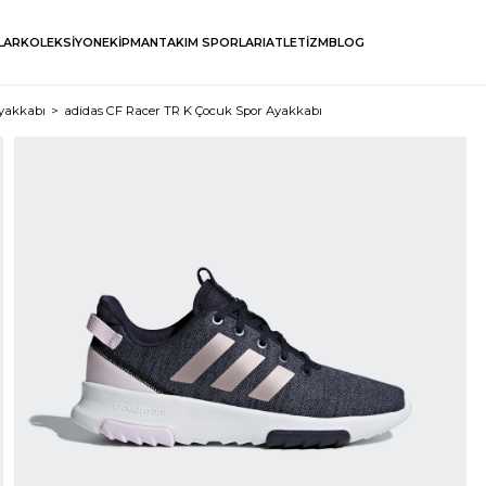
LAR
KOLEKSİYON
EKİPMAN
TAKIM SPORLARI
ATLETİZM
BLOG
yakkabı
adidas CF Racer TR K Çocuk Spor Ayakkabı