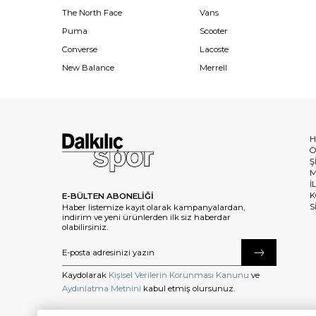
The North Face
Vans
Puma
Scooter
Converse
Lacoste
New Balance
Merrell
H
Ö
Ş
M
İ
K
E-BÜLTEN ABONELİĞİ
S
Haber listemize kayıt olarak kampanyalardan,
indirim ve yeni ürünlerden ilk siz haberdar
olabilirsiniz.
Kaydolarak
Kişisel Verilerin Korunması Kanunu
ve
Aydınlatma Metnini
kabul etmiş olursunuz.