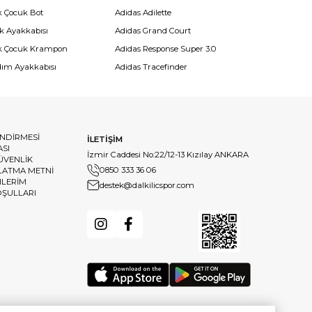
k Çocuk Bot
Adidas Adilette
k Ayakkabısı
Adidas Grand Court
k Çocuk Krampon
Adidas Response Super 3.0
dım Ayakkabısı
Adidas Tracefinder
ENDİRMESİ
İLETİŞİM
ASI
İzmir Caddesi No:22/12-13 Kızılay ANKARA
GÜVENLİK
0850 333 36 06
LATMA METNİ
HLERİM
destek@dalkilicspor.com
OŞULLARI