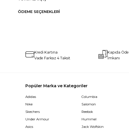
ÖDEME SEÇENEKLERI
Kredi Kartına
Kapıda Öd
Vade Farksız 4 Taksit
İmkanı
Popüler Marka ve Kategoriler
Adidas
Columbia
Nike
Salomon
Skechers
Reebok
Under Armour
Hummel
Asics
Jack Wolfskin