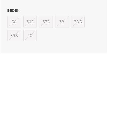
BEDEN
36
36.5
37.5
38
38.5
39.5
40