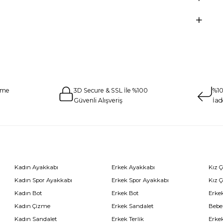
eme
3D Secure & SSL İle %100
%10
Güvenli Alışveriş
İad
Kadın Ayakkabı
Erkek Ayakkabı
Kız 
Kadın Spor Ayakkabı
Erkek Spor Ayakkabı
Kız 
Kadın Bot
Erkek Bot
Erkek
Kadın Çizme
Erkek Sandalet
Bebe
Kadın Sandalet
Erkek Terlik
Erke