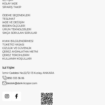
KOLAY İADE
SİPARİŞ TAKİP
ÖDEME SEÇENEKLERİ
TESLİMAT
İADE VE DEĞİŞİM
BEDEN ÖLÇÜLERİ
ÜRÜN TEKNOLOJİLERİ
SIKÇA SORULAN SORULAR
KVKK BİLGİLENDİRMESİ
TÜKETİCİ YASASI
GİZLİLİK VE GÜVENLİK
ÇEREZ AYDINLATMA METNİ
ÇEREZ TERCİHLERİM
KULLANIM KOŞULLARI
İLETİŞİM
İzmir Caddesi No:22/12-13 Kızılay ANKARA
0850 333 36 06
destek@dalkilicspor.com