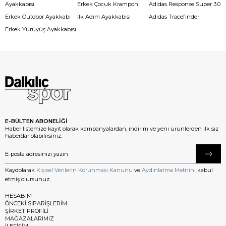
Ayakkabısı
Erkek Çocuk Krampon
Adidas Response Super 3.0
Erkek Outdoor Ayakkabı
İlk Adım Ayakkabısı
Adidas Tracefinder
Erkek Yürüyüş Ayakkabısı
E-BÜLTEN ABONELİĞİ
Haber listemize kayıt olarak kampanyalardan, indirim ve yeni ürünlerden ilk siz
haberdar olabilirsiniz.
Kaydolarak
Kişisel Verilerin Korunması Kanunu
ve
Aydınlatma Metnini
kabul
etmiş olursunuz.
HESABIM
ÖNCEKİ SİPARİŞLERİM
ŞİRKET PROFİLİ
MAĞAZALARIMIZ
İLETİŞİM