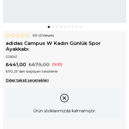
0.0
(
0
Yorum)
adidas Campus W Kadın Günlük Spor
Ayakkabı
CG6047
₺441,00
₺679,00
35
₺110,25
'den başlayan taksitlerle
Diğer taksit seçenekleri
Ürün stoklarımızda kalmamıştır.