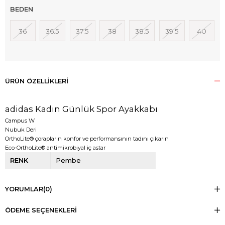
BEDEN
36
36.5
37.5
38
38.5
39.5
40
ÜRÜN ÖZELLIKLERI
adidas Kadın Günlük Spor Ayakkabı
Campus W
Nubuk Deri
OrthoLite® çorapların konfor ve performansının tadını çıkarın
Eco-OrthoLite® antimikrobiyal iç astar
RENK
Pembe
YORUMLAR
(0)
ÖDEME SEÇENEKLERI