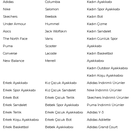
Adidas
Columbia
Kadın Ayakkabı
Nike
Salomon
Kadın Spor Ayakkabı
Skechers
Reebok
Kadın Bot
Under Armour
Hummel
Kadın Çizme
Asics
Jack Wolfskin
Kadın Sandalet
The North Face
Vans
Kadın Günlük Spor
Puma
Scooter
Ayakkabı
Converse
Lacoste
Kadın Basketbol
New Balance
Merrell
Ayakkabısı
Kadın Outdoor Ayakkabısı
Kadın Koşu Ayakkabısı
Erkek Ayakkabı
Kız Çocuk Ayakkabı
Adidas İndirimli Ürünler
Erkek Spor Ayakkabı
Kız Çocuk Sandalet
Nike İndirimli Ürünler
Erkek Bot
Erkek Çocuk Terlik
Skechers İndirimli Ürünler
Erkek Sandalet
Bebek Spor Ayakkabı
Puma İndirimli Ürünler
Erkek Terlik
Erkek Çocuk Ayakkabısı
Adidas Y-3
Erkek Koşu Ayakkabısı
Erkek Çocuk Bot
Adidas Adilette
Erkek Basketbol
Bebek Ayakkabısı
Adidas Grand Court