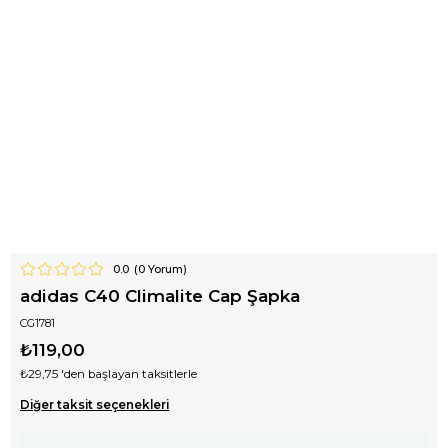
0.0
(
0
Yorum)
adidas C40 Climalite Cap Şapka
CG1781
₺119,00
₺29,75
'den başlayan taksitlerle
Diğer taksit seçenekleri