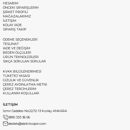
HESABIM
ÖNCEKİ SİPARİŞLERİM
ŞİRKET PROFİLİ
MAĞAZALARIMIZ
İLETİŞİM
KOLAY İADE
SİPARİŞ TAKİP
ÖDEME SEÇENEKLERİ
TESLİMAT
İADE VE DEĞİŞİM
BEDEN ÖLÇÜLERİ
ÜRÜN TEKNOLOJİLERİ
SIKÇA SORULAN SORULAR
KVKK BİLGİLENDİRMESİ
TÜKETİCİ YASASI
GİZLİLİK VE GÜVENLİK
ÇEREZ AYDINLATMA METNİ
ÇEREZ TERCİHLERİM
KULLANIM KOŞULLARI
İLETİŞİM
İzmir Caddesi No:22/12-13 Kızılay ANKARA
0850 333 36 06
destek@dalkilicspor.com