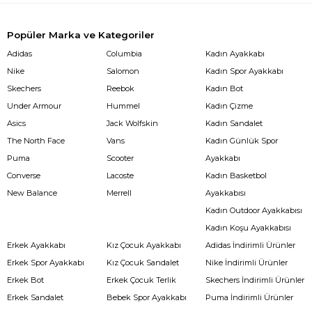
Popüler Marka ve Kategoriler
Adidas
Columbia
Kadın Ayakkabı
Nike
Salomon
Kadın Spor Ayakkabı
Skechers
Reebok
Kadın Bot
Under Armour
Hummel
Kadın Çizme
Asics
Jack Wolfskin
Kadın Sandalet
The North Face
Vans
Kadın Günlük Spor
Puma
Scooter
Ayakkabı
Converse
Lacoste
Kadın Basketbol
New Balance
Merrell
Ayakkabısı
Kadın Outdoor Ayakkabısı
Kadın Koşu Ayakkabısı
Erkek Ayakkabı
Kız Çocuk Ayakkabı
Adidas İndirimli Ürünler
Erkek Spor Ayakkabı
Kız Çocuk Sandalet
Nike İndirimli Ürünler
Erkek Bot
Erkek Çocuk Terlik
Skechers İndirimli Ürünler
Erkek Sandalet
Bebek Spor Ayakkabı
Puma İndirimli Ürünler