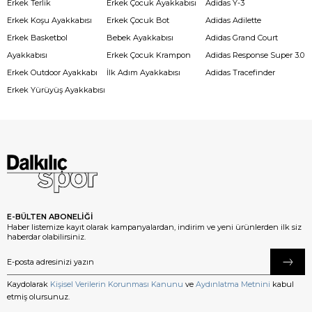
Erkek Terlik
Erkek Çocuk Ayakkabısı
Adidas Y-3
Erkek Koşu Ayakkabısı
Erkek Çocuk Bot
Adidas Adilette
Erkek Basketbol
Bebek Ayakkabısı
Adidas Grand Court
Ayakkabısı
Erkek Çocuk Krampon
Adidas Response Super 3.0
Erkek Outdoor Ayakkabı
İlk Adım Ayakkabısı
Adidas Tracefinder
Erkek Yürüyüş Ayakkabısı
E-BÜLTEN ABONELİĞİ
Haber listemize kayıt olarak kampanyalardan, indirim ve yeni ürünlerden ilk siz
haberdar olabilirsiniz.
Kaydolarak
Kişisel Verilerin Korunması Kanunu
ve
Aydınlatma Metnini
kabul
etmiş olursunuz.