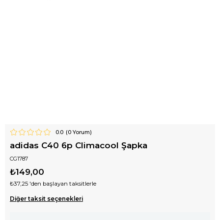
0.0
(
0
Yorum)
adidas C40 6p Climacool Şapka
CG1787
₺149,00
₺37,25
'den başlayan taksitlerle
Diğer taksit seçenekleri