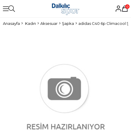
0
Anasayfa
Kadın
Aksesuar
Şapka
adidas C40 6p Climacool Ş