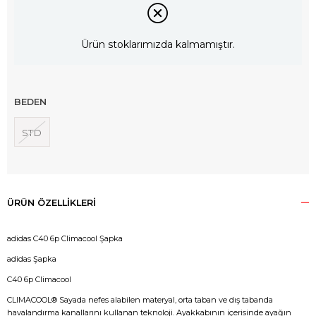
Ürün stoklarımızda kalmamıştır.
BEDEN
STD
ÜRÜN ÖZELLIKLERI
adidas C40 6p Climacool Şapka
adidas Şapka
C40 6p Climacool
CLIMACOOL® Sayada nefes alabilen materyal, orta taban ve dış tabanda
havalandırma kanallarını kullanan teknoloji. Ayakkabının içerisinde ayağın