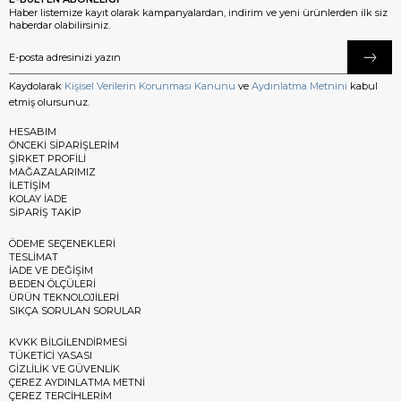
Haber listemize kayıt olarak kampanyalardan, indirim ve yeni ürünlerden ilk siz
haberdar olabilirsiniz.
Kaydolarak
Kişisel Verilerin Korunması Kanunu
ve
Aydınlatma Metnini
kabul
etmiş olursunuz.
HESABIM
ÖNCEKİ SİPARİŞLERİM
ŞİRKET PROFİLİ
MAĞAZALARIMIZ
İLETİŞİM
KOLAY İADE
SİPARİŞ TAKİP
ÖDEME SEÇENEKLERİ
TESLİMAT
İADE VE DEĞİŞİM
BEDEN ÖLÇÜLERİ
ÜRÜN TEKNOLOJİLERİ
SIKÇA SORULAN SORULAR
KVKK BİLGİLENDİRMESİ
TÜKETİCİ YASASI
GİZLİLİK VE GÜVENLİK
ÇEREZ AYDINLATMA METNİ
ÇEREZ TERCİHLERİM