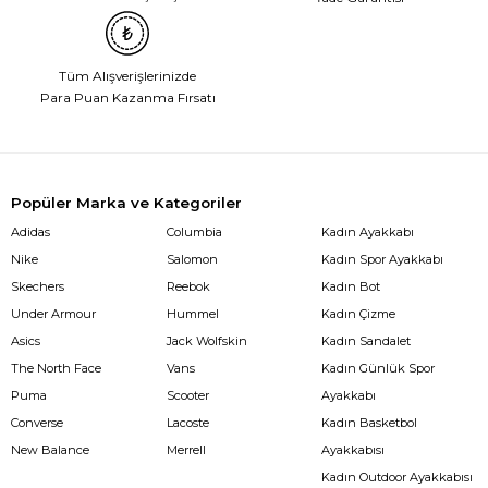
Tüm Alışverişlerinizde
Para Puan Kazanma Fırsatı
Popüler Marka ve Kategoriler
Adidas
Columbia
Kadın Ayakkabı
Nike
Salomon
Kadın Spor Ayakkabı
Skechers
Reebok
Kadın Bot
Under Armour
Hummel
Kadın Çizme
Asics
Jack Wolfskin
Kadın Sandalet
The North Face
Vans
Kadın Günlük Spor
Puma
Scooter
Ayakkabı
Converse
Lacoste
Kadın Basketbol
New Balance
Merrell
Ayakkabısı
Kadın Outdoor Ayakkabısı