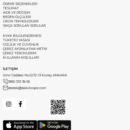
ÖDEME SEÇENEKLERİ
TESLİMAT
İADE VE DEĞİŞİM
BEDEN ÖLÇÜLERİ
ÜRÜN TEKNOLOJİLERİ
SIKÇA SORULAN SORULAR
KVKK BİLGİLENDİRMESİ
TÜKETİCİ YASASI
GİZLİLİK VE GÜVENLİK
ÇEREZ AYDINLATMA METNİ
ÇEREZ TERCİHLERİM
KULLANIM KOŞULLARI
İLETİŞİM
İzmir Caddesi No:22/12-13 Kızılay ANKARA
0850 333 36 06
destek@dalkilicspor.com