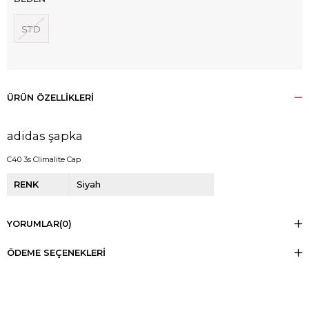
STD
ÜRÜN ÖZELLIKLERI
adidas şapka
C40 3s Climalite Cap
RENK
Siyah
YORUMLAR
(0)
ÖDEME SEÇENEKLERI