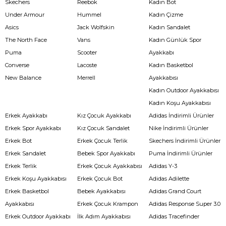
Skechers
Reebok
Kadın Bot
Under Armour
Hummel
Kadın Çizme
Asics
Jack Wolfskin
Kadın Sandalet
The North Face
Vans
Kadın Günlük Spor
Puma
Scooter
Ayakkabı
Converse
Lacoste
Kadın Basketbol
New Balance
Merrell
Ayakkabısı
Kadın Outdoor Ayakkabısı
Kadın Koşu Ayakkabısı
Erkek Ayakkabı
Kız Çocuk Ayakkabı
Adidas İndirimli Ürünler
Erkek Spor Ayakkabı
Kız Çocuk Sandalet
Nike İndirimli Ürünler
Erkek Bot
Erkek Çocuk Terlik
Skechers İndirimli Ürünler
Erkek Sandalet
Bebek Spor Ayakkabı
Puma İndirimli Ürünler
Erkek Terlik
Erkek Çocuk Ayakkabısı
Adidas Y-3
Erkek Koşu Ayakkabısı
Erkek Çocuk Bot
Adidas Adilette
Erkek Basketbol
Bebek Ayakkabısı
Adidas Grand Court
Ayakkabısı
Erkek Çocuk Krampon
Adidas Response Super 3.0
Erkek Outdoor Ayakkabı
İlk Adım Ayakkabısı
Adidas Tracefinder