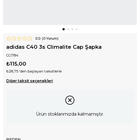
0.0
(
0
Yorum)
adidas C40 3s Climalite Cap Şapka
CG1784
₺115,00
₺28,75
'den başlayan taksitlerle
Diğer taksit seçenekleri
Ürün stoklarımızda kalmamıştır.
BEDEN