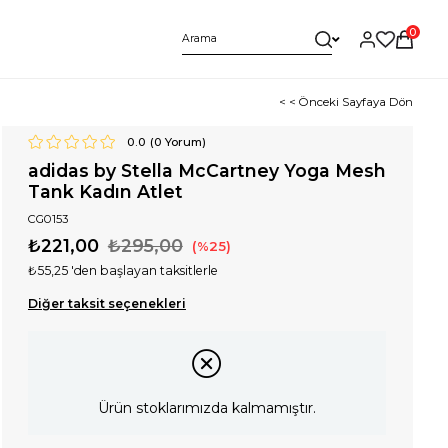
0
< < Önceki Sayfaya Dön
0.0
(
0
Yorum)
adidas by Stella McCartney Yoga Mesh
Tank Kadın Atlet
CG0153
₺221,00
₺295,00
25
₺55,25
'den başlayan taksitlerle
Diğer taksit seçenekleri
Ürün stoklarımızda kalmamıştır.