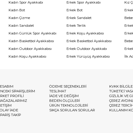
Kadın Spor Ayakkabı
Erkek Spor Ayakkabı
Kız 
Kadın Bot
Erkek Bot
Erkek
Kadın Çizme
Erkek Sandalet
Bebe
Kadın Sandalet
Erkek Terlik
Erke
Kadın Günlük Spor Ayakkabı
Erkek Koşu Ayakkabısı
Erke
Kadın Basketbol Ayakkabısı
Erkek Basketbol Ayakkabısı
Bebe
Kadın Outdoor Ayakkabısı
Erkek Outdoor Ayakkabı
Erke
Kadın Koşu Ayakkabısı
Erkek Yürüyüş Ayakkabısı
İlk A
ESABIM
ÖDEME SEÇENEKLERİ
KVKK BİLGİL
NCEKİ SİPARİŞLERİM
TESLİMAT
TÜKETİCİ YAS
İRKET PROFİLİ
İADE VE DEĞİŞİM
GİZLİLİK VE 
AĞAZALARIMIZ
BEDEN ÖLÇÜLERİ
ÇEREZ AYDIN
LETİŞİM
ÜRÜN TEKNOLOJİLERİ
ÇEREZ TERCİ
OLAY İADE
SIKÇA SORULAN SORULAR
KULLANIM K
İPARİŞ TAKİP