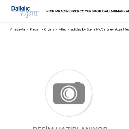
İNDİRİM
KADIN
ERKEK
ÇOCUK
SPOR DALLARI
MARKA
Anasayfa
Kadın
Giyim
Atlet
adidas by Stella McCartney Yoga Me