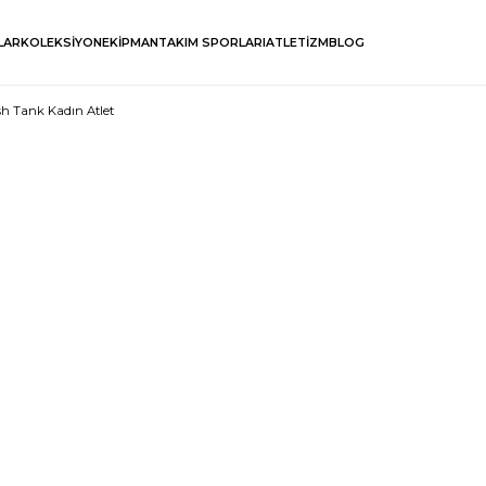
LAR
KOLEKSİYON
EKİPMAN
TAKIM SPORLARI
ATLETİZM
BLOG
sh Tank Kadın Atlet