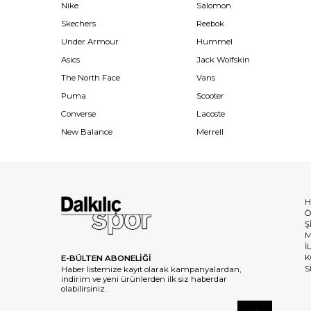
Nike
Salomon
Skechers
Reebok
Under Armour
Hummel
Asics
Jack Wolfskin
The North Face
Vans
Puma
Scooter
Converse
Lacoste
New Balance
Merrell
H
Ö
Ş
M
İ
K
E-BÜLTEN ABONELİĞİ
S
Haber listemize kayıt olarak kampanyalardan,
indirim ve yeni ürünlerden ilk siz haberdar
olabilirsiniz.