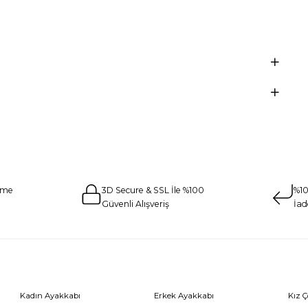
eme
3D Secure & SSL İle %100
%10
Güvenli Alışveriş
İad
Kadın Ayakkabı
Erkek Ayakkabı
Kız 