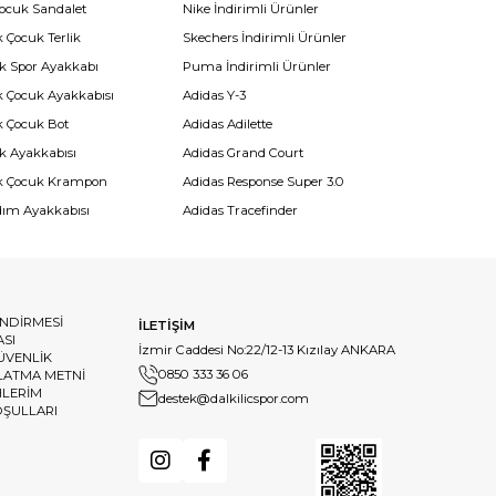
Çocuk Sandalet
Nike İndirimli Ürünler
 Çocuk Terlik
Skechers İndirimli Ürünler
k Spor Ayakkabı
Puma İndirimli Ürünler
k Çocuk Ayakkabısı
Adidas Y-3
k Çocuk Bot
Adidas Adilette
k Ayakkabısı
Adidas Grand Court
k Çocuk Krampon
Adidas Response Super 3.0
dım Ayakkabısı
Adidas Tracefinder
ENDİRMESİ
İLETİŞİM
ASI
İzmir Caddesi No:22/12-13 Kızılay ANKARA
GÜVENLİK
0850 333 36 06
LATMA METNİ
HLERİM
destek@dalkilicspor.com
OŞULLARI