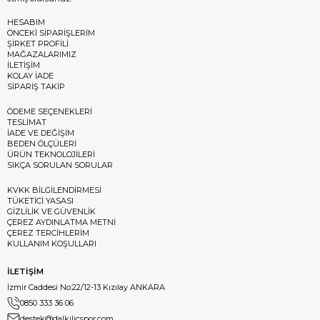
HESABIM
ÖNCEKİ SİPARİŞLERİM
ŞİRKET PROFİLİ
MAĞAZALARIMIZ
İLETİŞİM
KOLAY İADE
SİPARİŞ TAKİP
ÖDEME SEÇENEKLERİ
TESLİMAT
İADE VE DEĞİŞİM
BEDEN ÖLÇÜLERİ
ÜRÜN TEKNOLOJİLERİ
SIKÇA SORULAN SORULAR
KVKK BİLGİLENDİRMESİ
TÜKETİCİ YASASI
GİZLİLİK VE GÜVENLİK
ÇEREZ AYDINLATMA METNİ
ÇEREZ TERCİHLERİM
KULLANIM KOŞULLARI
İLETİŞİM
İzmir Caddesi No:22/12-13 Kızılay ANKARA
0850 333 36 06
destek@dalkilicspor.com