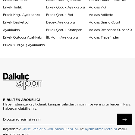
Erkek Terlik
Erkek Çocuk Ayakkabısı
Adidas Y-3
Erkek Koşu Ayakkabısı
Erkek Çocuk Bot
Adidas Adilette
Erkek Basketbol
Bebek Ayakkabısı
Adidas Grand Court
Ayakkabısı
Erkek Çocuk Krampon
Adidas Response Super 3.0
Erkek Outdoor Ayakkabı
İlk Adım Ayakkabısı
Adidas Tracefinder
Erkek Yürüyüş Ayakkabısı
E-BÜLTEN ABONELİĞİ
Haber listemize kayıt olarak kampanyalardan, indirim ve yeni ürünlerden ilk siz
haberdar olabilirsiniz.
Kaydolarak
Kişisel Verilerin Korunması Kanunu
ve
Aydınlatma Metnini
kabul
etmiş olursunuz.