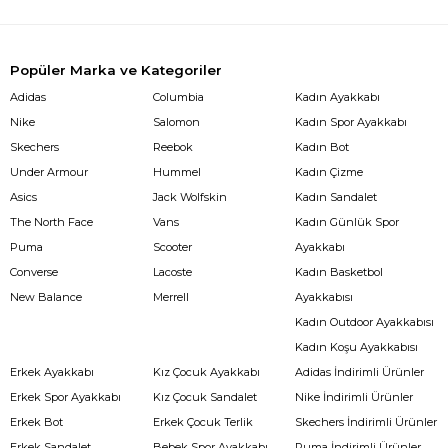
Popüler Marka ve Kategoriler
Adidas
Columbia
Kadın Ayakkabı
Nike
Salomon
Kadın Spor Ayakkabı
Skechers
Reebok
Kadın Bot
Under Armour
Hummel
Kadın Çizme
Asics
Jack Wolfskin
Kadın Sandalet
The North Face
Vans
Kadın Günlük Spor
Puma
Scooter
Ayakkabı
Converse
Lacoste
Kadın Basketbol
New Balance
Merrell
Ayakkabısı
Kadın Outdoor Ayakkabısı
Kadın Koşu Ayakkabısı
Erkek Ayakkabı
Kız Çocuk Ayakkabı
Adidas İndirimli Ürünler
Erkek Spor Ayakkabı
Kız Çocuk Sandalet
Nike İndirimli Ürünler
Erkek Bot
Erkek Çocuk Terlik
Skechers İndirimli Ürünler
Erkek Sandalet
Bebek Spor Ayakkabı
Puma İndirimli Ürünler