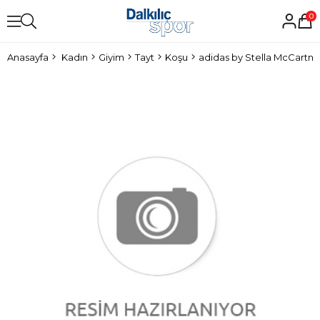
0
Anasayfa
Kadın
Giyim
Tayt
Koşu
adidas by Stella McCartne