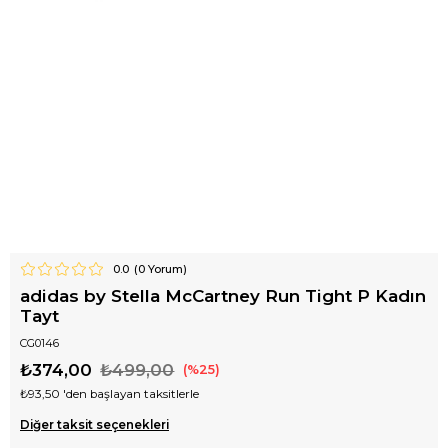
0.0
(
0
Yorum)
adidas by Stella McCartney Run Tight P Kadın
Tayt
CG0146
₺374,00
₺499,00
25
₺93,50
'den başlayan taksitlerle
Diğer taksit seçenekleri