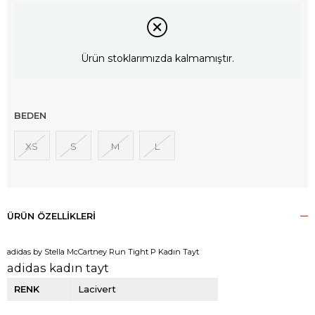
Ürün stoklarımızda kalmamıştır.
BEDEN
XS
S
M
L
ÜRÜN ÖZELLIKLERI
adidas by Stella McCartney Run Tight P Kadın Tayt
adidas kadın tayt
RENK
Lacivert