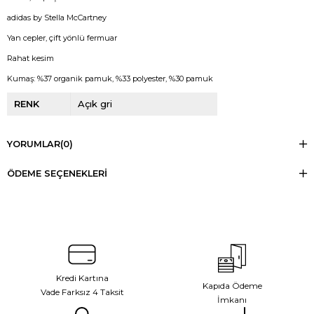
adidas by Stella McCartney
Yan cepler, çift yönlü fermuar
Rahat kesim
Kumaş: %37 organik pamuk, %33 polyester, %30 pamuk
RENK
Açık gri
YORUMLAR
(0)
ÖDEME SEÇENEKLERI
Kredi Kartına
Kapıda Ödeme
Vade Farksız 4 Taksit
İmkanı