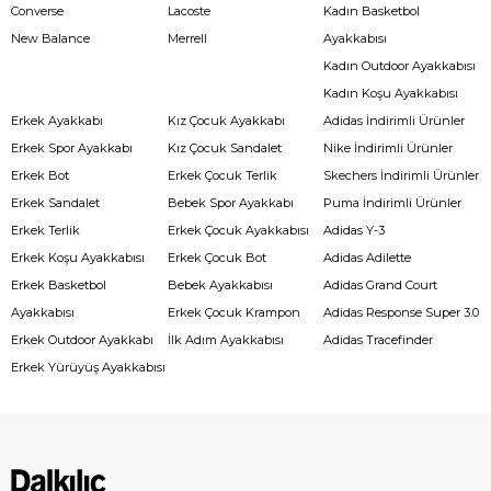
Converse
Lacoste
Kadın Basketbol
New Balance
Merrell
Ayakkabısı
Kadın Outdoor Ayakkabısı
Kadın Koşu Ayakkabısı
Erkek Ayakkabı
Kız Çocuk Ayakkabı
Adidas İndirimli Ürünler
Erkek Spor Ayakkabı
Kız Çocuk Sandalet
Nike İndirimli Ürünler
Erkek Bot
Erkek Çocuk Terlik
Skechers İndirimli Ürünler
Erkek Sandalet
Bebek Spor Ayakkabı
Puma İndirimli Ürünler
Erkek Terlik
Erkek Çocuk Ayakkabısı
Adidas Y-3
Erkek Koşu Ayakkabısı
Erkek Çocuk Bot
Adidas Adilette
Erkek Basketbol
Bebek Ayakkabısı
Adidas Grand Court
Ayakkabısı
Erkek Çocuk Krampon
Adidas Response Super 3.0
Erkek Outdoor Ayakkabı
İlk Adım Ayakkabısı
Adidas Tracefinder
Erkek Yürüyüş Ayakkabısı