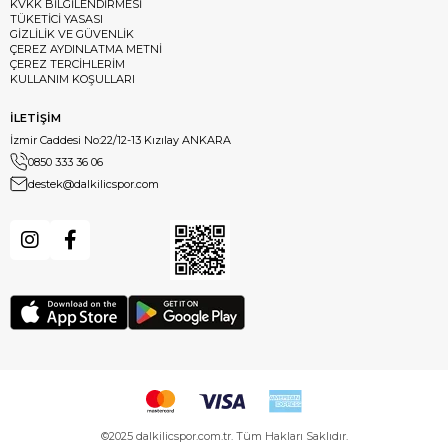
KVKK BİLGİLENDİRMESİ
TÜKETİCİ YASASI
GİZLİLİK VE GÜVENLİK
ÇEREZ AYDINLATMA METNİ
ÇEREZ TERCİHLERİM
KULLANIM KOŞULLARI
İLETİŞİM
İzmir Caddesi No:22/12-13 Kızılay ANKARA
0850 333 36 06
destek@dalkilicspor.com
©2025 dalkilicspor.com.tr. Tüm Hakları Saklıdır.