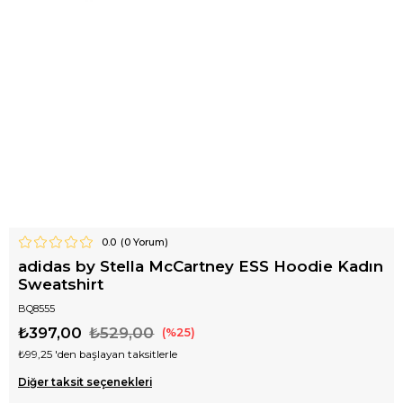
0.0
(
0
Yorum)
adidas by Stella McCartney ESS Hoodie Kadın
Sweatshirt
BQ8555
₺397,00
₺529,00
25
₺99,25
'den başlayan taksitlerle
Diğer taksit seçenekleri