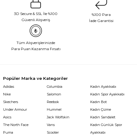
3D Secure & SSL İle %100
%100 Para
Güvenli Alışveriş
İade Garantisi
Tüm Alışverişlerinizde
Para Puan Kazanma Fırsatı
Popüler Marka ve Kategoriler
Adidas
Columbia
Kadın Ayakkabı
Nike
Salomon
Kadın Spor Ayakkabı
Skechers
Reebok
Kadın Bot
Under Armour
Hummel
Kadın Çizme
Asics
Jack Wolfskin
Kadın Sandalet
The North Face
Vans
Kadın Günlük Spor
Puma
Scooter
Ayakkabı