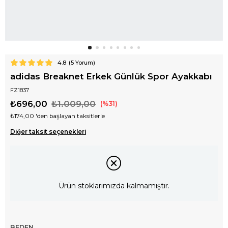
4.8
(
5
Yorum)
adidas Breaknet Erkek Günlük Spor Ayakkabı
FZ1837
₺696,00
₺1.009,00
31
₺174,00
'den başlayan taksitlerle
Diğer taksit seçenekleri
Ürün stoklarımızda kalmamıştır.
BEDEN