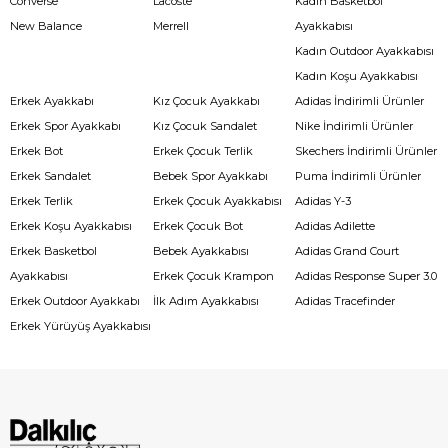
Converse
Lacoste
Kadın Basketbol
New Balance
Merrell
Ayakkabısı
Kadın Outdoor Ayakkabısı
Kadın Koşu Ayakkabısı
Erkek Ayakkabı
Kız Çocuk Ayakkabı
Adidas İndirimli Ürünler
Erkek Spor Ayakkabı
Kız Çocuk Sandalet
Nike İndirimli Ürünler
Erkek Bot
Erkek Çocuk Terlik
Skechers İndirimli Ürünler
Erkek Sandalet
Bebek Spor Ayakkabı
Puma İndirimli Ürünler
Erkek Terlik
Erkek Çocuk Ayakkabısı
Adidas Y-3
Erkek Koşu Ayakkabısı
Erkek Çocuk Bot
Adidas Adilette
Erkek Basketbol
Bebek Ayakkabısı
Adidas Grand Court
Ayakkabısı
Erkek Çocuk Krampon
Adidas Response Super 3.0
Erkek Outdoor Ayakkabı
İlk Adım Ayakkabısı
Adidas Tracefinder
Erkek Yürüyüş Ayakkabısı