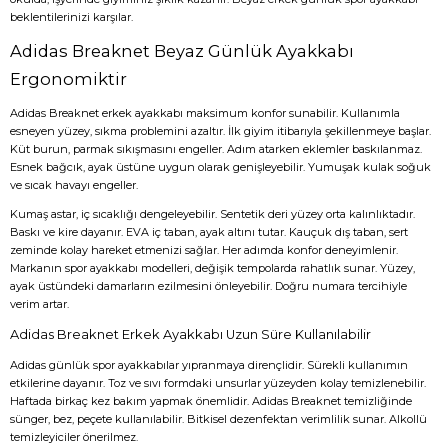
beklentilerinizi karşılar.
Adidas Breaknet Beyaz Günlük Ayakkabı
Ergonomiktir
Adidas Breaknet erkek ayakkabı maksimum konfor sunabilir. Kullanımla
esneyen yüzey, sıkma problemini azaltır. İlk giyim itibarıyla şekillenmeye başlar.
Küt burun, parmak sıkışmasını engeller. Adım atarken eklemler baskılanmaz.
Esnek bağcık, ayak üstüne uygun olarak genişleyebilir. Yumuşak kulak soğuk
ve sıcak havayı engeller.
Kumaş astar, iç sıcaklığı dengeleyebilir. Sentetik deri yüzey orta kalınlıktadır.
Baskı ve kire dayanır. EVA iç taban, ayak altını tutar. Kauçuk dış taban, sert
zeminde kolay hareket etmenizi sağlar. Her adımda konfor deneyimlenir.
Markanın spor ayakkabı modelleri, değişik tempolarda rahatlık sunar. Yüzey,
ayak üstündeki damarların ezilmesini önleyebilir. Doğru numara tercihiyle
verim artar.
Adidas Breaknet Erkek Ayakkabı Uzun Süre Kullanılabilir
Adidas günlük spor ayakkabılar yıpranmaya dirençlidir. Sürekli kullanımın
etkilerine dayanır. Toz ve sıvı formdaki unsurlar yüzeyden kolay temizlenebilir.
Haftada birkaç kez bakım yapmak önemlidir. Adidas Breaknet temizliğinde
sünger, bez, peçete kullanılabilir. Bitkisel dezenfektan verimlilik sunar. Alkollü
temizleyiciler önerilmez.