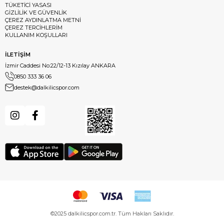
TÜKETİCİ YASASI
GİZLİLİK VE GÜVENLİK
ÇEREZ AYDINLATMA METNİ
ÇEREZ TERCİHLERİM
KULLANIM KOŞULLARI
İLETİŞİM
İzmir Caddesi No:22/12-13 Kızılay ANKARA
0850 333 36 06
destek@dalkilicspor.com
©2025 dalkilicspor.com.tr. Tüm Hakları Saklıdır.