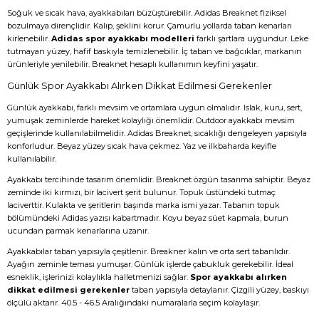
Soğuk ve sıcak hava, ayakkabıları büzüştürebilir. Adidas Breaknet fiziksel
bozulmaya dirençlidir. Kalıp, şeklini korur. Çamurlu yollarda taban kenarları
kirlenebilir.
Adidas spor ayakkabı modelleri
farklı şartlara uygundur. Leke
tutmayan yüzey, hafif baskıyla temizlenebilir. İç taban ve bağcıklar, markanın
ürünleriyle yenilebilir. Breaknet hesaplı kullanımın keyfini yaşatır.
Günlük Spor Ayakkabı Alırken Dikkat Edilmesi Gerekenler
Günlük ayakkabı, farklı mevsim ve ortamlara uygun olmalıdır. Islak, kuru, sert,
yumuşak zeminlerde hareket kolaylığı önemlidir. Outdoor ayakkabı mevsim
geçişlerinde kullanılabilmelidir. Adidas Breaknet, sıcaklığı dengeleyen yapısıyla
konforludur. Beyaz yüzey sıcak hava çekmez. Yaz ve ilkbaharda keyifle
kullanılabilir.
Ayakkabı tercihinde tasarım önemlidir. Breaknet özgün tasarıma sahiptir. Beyaz
zeminde iki kırmızı, bir lacivert şerit bulunur. Topuk üstündeki tutmaç
laciverttir. Kulakta ve şeritlerin başında marka ismi yazar. Tabanın topuk
bölümündeki Adidas yazısı kabartmadır. Koyu beyaz süet kapmala, burun
ucundan parmak kenarlarına uzanır.
Ayakkabılar taban yapısıyla çeşitlenir. Breakner kalın ve orta sert tabanlıdır.
Ayağın zeminle teması yumuşar. Günlük işlerde çabukluk gerekebilir. İdeal
esneklik, işlerinizi kolaylıkla halletmenizi sağlar.
Spor ayakkabı alırken
dikkat edilmesi gerekenler
taban yapısıyla detaylanır. Çizgili yüzey, baskıyı
ölçülü aktarır. 40.5 - 46.5 Aralığındaki numaralarla seçim kolaylaşır.