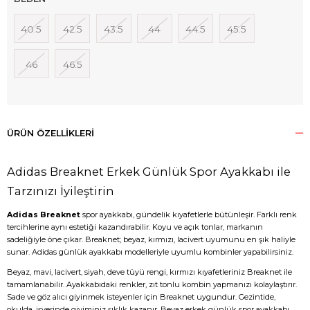
40.5
42.5
43.5
44
44.5
45.5
46
46.5
ÜRÜN ÖZELLIKLERI
Adidas Breaknet Erkek Günlük Spor Ayakkabı ile
Tarzınızı İyileştirin
Adidas Breaknet
spor ayakkabı, gündelik kıyafetlerle bütünleşir. Farklı renk
tercihlerine aynı estetiği kazandırabilir. Koyu ve açık tonlar, markanın
sadeliğiyle öne çıkar. Breaknet; beyaz, kırmızı, lacivert uyumunu en şık haliyle
sunar. Adidas günlük ayakkabı modelleriyle uyumlu kombinler yapabilirsiniz.
Beyaz, mavi, lacivert, siyah, deve tüyü rengi, kırmızı kıyafetleriniz Breaknet ile
tamamlanabilir. Ayakkabıdaki renkler, zıt tonlu kombin yapmanızı kolaylaştırır.
Sade ve göz alıcı giyinmek isteyenler için Breaknet uygundur. Gezintide,
okulda, işyerinde giyiminiz şıklık kazanır. Beyaz erkek günlük spor ayakkabı