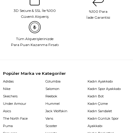
3D Secure & SSL İle %100
%100 Para
Güvenli Alışveriş
İade Garantisi
Tüm Alışverişlerinizde
Para Puan Kazanma Fırsatı
Popüler Marka ve Kategoriler
Adidas
Columbia
Kadın Ayakkabı
Nike
Salomon
Kadın Spor Ayakkabı
Skechers
Reebok
Kadın Bot
Under Armour
Hummel
Kadın Çizme
Asics
Jack Wolfskin
Kadın Sandalet
The North Face
Vans
Kadın Günlük Spor
Puma
Scooter
Ayakkabı