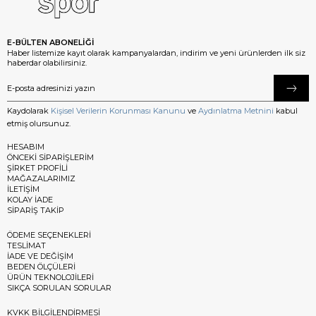
E-BÜLTEN ABONELİĞİ
Haber listemize kayıt olarak kampanyalardan, indirim ve yeni ürünlerden ilk siz
haberdar olabilirsiniz.
Kaydolarak
Kişisel Verilerin Korunması Kanunu
ve
Aydınlatma Metnini
kabul
etmiş olursunuz.
HESABIM
ÖNCEKİ SİPARİŞLERİM
ŞİRKET PROFİLİ
MAĞAZALARIMIZ
İLETİŞİM
KOLAY İADE
SİPARİŞ TAKİP
ÖDEME SEÇENEKLERİ
TESLİMAT
İADE VE DEĞİŞİM
BEDEN ÖLÇÜLERİ
ÜRÜN TEKNOLOJİLERİ
SIKÇA SORULAN SORULAR
KVKK BİLGİLENDİRMESİ