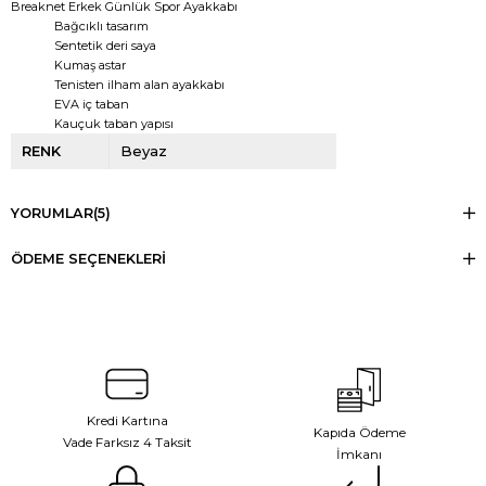
Breaknet Erkek Günlük Spor Ayakkabı
Bağcıklı tasarım
Sentetik deri saya
Kumaş astar
Tenisten ilham alan ayakkabı
EVA iç taban
Kauçuk taban yapısı
RENK
Beyaz
YORUMLAR
(5)
ÖDEME SEÇENEKLERI
Kredi Kartına
Kapıda Ödeme
Vade Farksız 4 Taksit
İmkanı