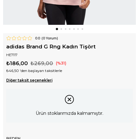
0.0
(
0
Yorum)
adidas Brand G Rng Kadın Tişört
HE7117
₺186,00
₺269,00
31
₺46,50
'den başlayan taksitlerle
Diğer taksit seçenekleri
Ürün stoklarımızda kalmamıştır.
BEDEN