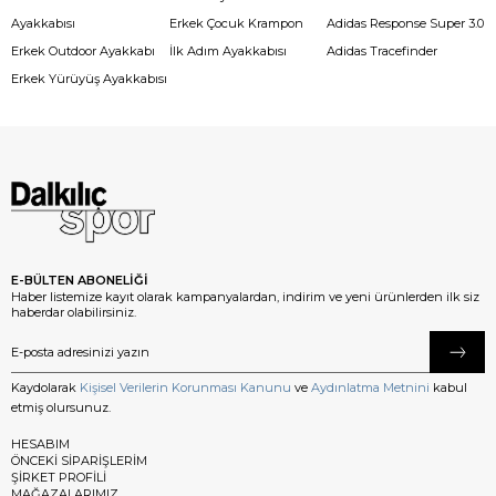
Ayakkabısı
Erkek Çocuk Krampon
Adidas Response Super 3.0
Erkek Outdoor Ayakkabı
İlk Adım Ayakkabısı
Adidas Tracefinder
Erkek Yürüyüş Ayakkabısı
E-BÜLTEN ABONELİĞİ
Haber listemize kayıt olarak kampanyalardan, indirim ve yeni ürünlerden ilk siz
haberdar olabilirsiniz.
Kaydolarak
Kişisel Verilerin Korunması Kanunu
ve
Aydınlatma Metnini
kabul
etmiş olursunuz.
HESABIM
ÖNCEKİ SİPARİŞLERİM
ŞİRKET PROFİLİ
MAĞAZALARIMIZ