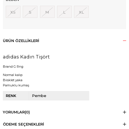
XS
S
M
L
XL
ÜRÜN ÖZELLIKLERI
adidas Kadın Tişört
Brand G Rng
Normal kalıp
Biisklet yaka
Pamuklu kumaş
RENK
Pembe
YORUMLAR
(0)
ÖDEME SEÇENEKLERI