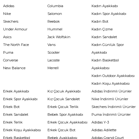
Adidas
Columbia
Kadın Ayakkabı
Nike
Salomon
Kadın Spor Ayakkabı
Skechers
Reebok
Kadın Bot
Under Armour
Hummel
Kadın Çizme
Asics
Jack Wolfskin
Kadın Sandalet
The North Face
Vans
Kadın Günlük Spor
Puma
Scooter
Ayakkabı
Converse
Lacoste
Kadın Basketbol
New Balance
Merrell
Ayakkabısı
Kadın Outdoor Ayakkabısı
Kadın Koşu Ayakkabısı
Erkek Ayakkabı
Kız Çocuk Ayakkabı
Adidas İndirimli Ürünler
Erkek Spor Ayakkabı
Kız Çocuk Sandalet
Nike İndirimli Ürünler
Erkek Bot
Erkek Çocuk Terlik
Skechers İndirimli Ürünler
Erkek Sandalet
Bebek Spor Ayakkabı
Puma İndirimli Ürünler
Erkek Terlik
Erkek Çocuk Ayakkabısı
Adidas Y-3
Erkek Koşu Ayakkabısı
Erkek Çocuk Bot
Adidas Adilette
Erkek Basketbol
Bebek Ayakkabısı
Adidas Grand Court