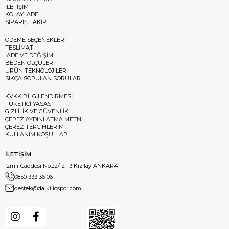
İLETİŞİM
KOLAY İADE
SİPARİŞ TAKİP
ÖDEME SEÇENEKLERİ
TESLİMAT
İADE VE DEĞİŞİM
BEDEN ÖLÇÜLERİ
ÜRÜN TEKNOLOJİLERİ
SIKÇA SORULAN SORULAR
KVKK BİLGİLENDİRMESİ
TÜKETİCİ YASASI
GİZLİLİK VE GÜVENLİK
ÇEREZ AYDINLATMA METNİ
ÇEREZ TERCİHLERİM
KULLANIM KOŞULLARI
İLETİŞİM
İzmir Caddesi No:22/12-13 Kızılay ANKARA
0850 333 36 06
destek@dalkilicspor.com