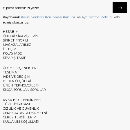
Kaydolarak
Kişisel Verilerin Korunması Kanunu
ve
Aydınlatma Metnini
kabul
etmiş olursunuz.
HESABIM
ÖNCEKİ SİPARİŞLERİM
ŞİRKET PROFİLİ
MAĞAZALARIMIZ
İLETİŞİM
KOLAY İADE
SİPARİŞ TAKİP
ÖDEME SEÇENEKLERİ
TESLİMAT
İADE VE DEĞİŞİM
BEDEN ÖLÇÜLERİ
ÜRÜN TEKNOLOJİLERİ
SIKÇA SORULAN SORULAR
KVKK BİLGİLENDİRMESİ
TÜKETİCİ YASASI
GİZLİLİK VE GÜVENLİK
ÇEREZ AYDINLATMA METNİ
ÇEREZ TERCİHLERİM
KULLANIM KOŞULLARI