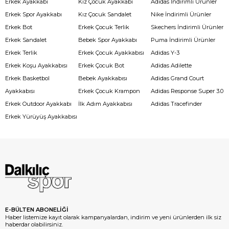
Erkek Ayakkabı
Kız Çocuk Ayakkabı
Adidas İndirimli Ürünler
Erkek Spor Ayakkabı
Kız Çocuk Sandalet
Nike İndirimli Ürünler
Erkek Bot
Erkek Çocuk Terlik
Skechers İndirimli Ürünler
Erkek Sandalet
Bebek Spor Ayakkabı
Puma İndirimli Ürünler
Erkek Terlik
Erkek Çocuk Ayakkabısı
Adidas Y-3
Erkek Koşu Ayakkabısı
Erkek Çocuk Bot
Adidas Adilette
Erkek Basketbol
Bebek Ayakkabısı
Adidas Grand Court
Ayakkabısı
Erkek Çocuk Krampon
Adidas Response Super 3.0
Erkek Outdoor Ayakkabı
İlk Adım Ayakkabısı
Adidas Tracefinder
Erkek Yürüyüş Ayakkabısı
E-BÜLTEN ABONELİĞİ
Haber listemize kayıt olarak kampanyalardan, indirim ve yeni ürünlerden ilk siz
haberdar olabilirsiniz.