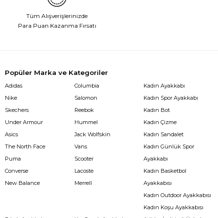
Tüm Alışverişlerinizde
Para Puan Kazanma Fırsatı
Popüler Marka ve Kategoriler
Adidas
Columbia
Kadın Ayakkabı
Nike
Salomon
Kadın Spor Ayakkabı
Skechers
Reebok
Kadın Bot
Under Armour
Hummel
Kadın Çizme
Asics
Jack Wolfskin
Kadın Sandalet
The North Face
Vans
Kadın Günlük Spor
Puma
Scooter
Ayakkabı
Converse
Lacoste
Kadın Basketbol
New Balance
Merrell
Ayakkabısı
Kadın Outdoor Ayakkabısı
Kadın Koşu Ayakkabısı