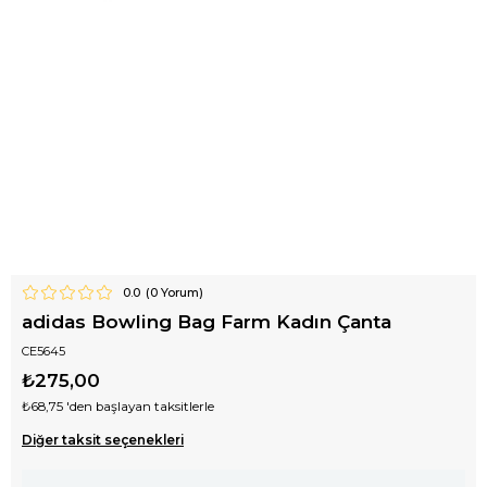
0.0
(
0
Yorum)
adidas Bowling Bag Farm Kadın Çanta
CE5645
₺275,00
₺68,75
'den başlayan taksitlerle
Diğer taksit seçenekleri